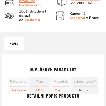
produkty
od 2000 Kč
k otestování
Zboží skladem ti
Kamenná
dorazí
prodejna
v Praze
do
24 hodin
POPIS
DOPLŇKOVÉ PARAMETRY
Kategorie
:
Typ
:
Materiál
:
#sizes_table#
:
Nástavce
RDM
Carbon
hidden
DETAILNÍ POPIS PRODUKTU