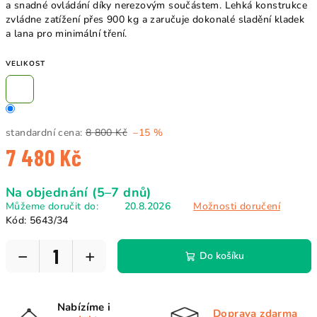
a snadné ovládání díky nerezovým součástem. Lehká konstrukce
zvládne zatížení přes 900 kg a zaručuje dokonalé sladění kladek
a lana pro minimální tření.
VELIKOST
standardní cena:
8 800 Kč
–15 %
7 480 Kč
Měrná
Na objednání (5–7 dnů)
cena:
Můžeme doručit do:
20.8.2026
Možnosti doručení
Kód:
5643/34
−
+
Do košíku
Nabízíme i
Doprava zdarma