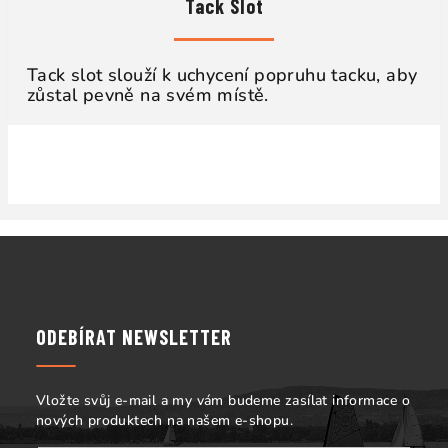
Tack Slot
Tack slot slouží k uchycení popruhu tacku, aby
zůstal pevně na svém místě.
Z
á
p
a
ODEBÍRAT NEWSLETTER
t
í
Vložte svůj e-mail a my vám budeme zasílat informace o
nových produktech na našem e-shopu.