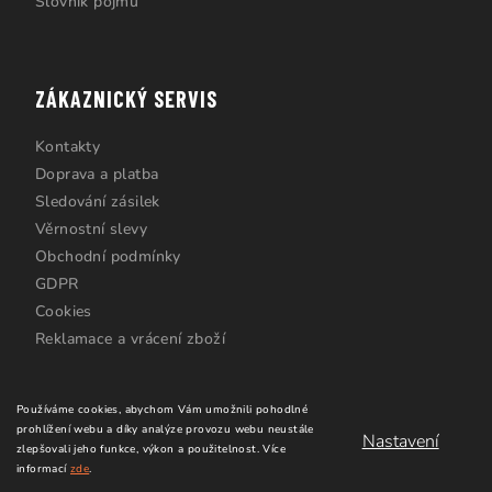
Slovník pojmů
ZÁKAZNICKÝ SERVIS
Kontakty
Doprava a platba
Sledování zásilek
Věrnostní slevy
Obchodní podmínky
GDPR
Cookies
Reklamace a vrácení zboží
Používáme cookies, abychom Vám umožnili pohodlné
prohlížení webu a díky analýze provozu webu neustále
Nastavení
zlepšovali jeho funkce, výkon a použitelnost.
Více
informací
zde
.
Copyright 2026
Windsurfing Karlín.cz
. Všechna práva