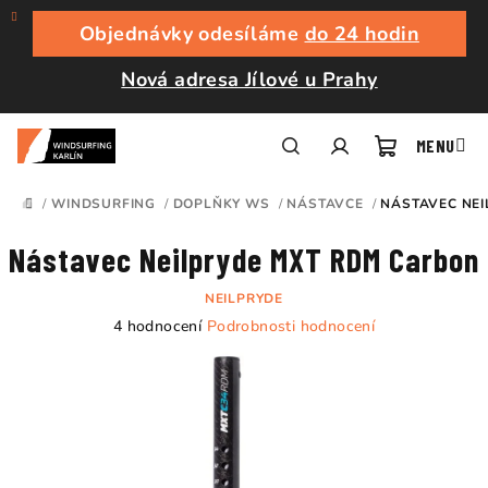
Přejít
na
Objednávky odesíláme
do 24 hodin
obsah
Nová adresa Jílové u Prahy
Nákupní
Hledat
Přihlášení
/
WINDSURFING
/
DOPLŇKY WS
/
NÁSTAVCE
/
NÁSTAVEC NEI
DOMŮ
košík
Nástavec Neilpryde MXT RDM Carbon
NEILPRYDE
Průměrné
4 hodnocení
Podrobnosti hodnocení
hodnocení
produktu
je
5,0
z
5
hvězdiček.