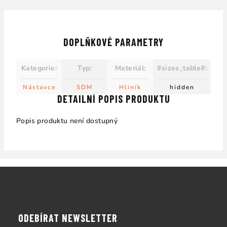
DOPLŇKOVÉ PARAMETRY
Kategorie
:
Typ
:
Materiál
:
#sizes_table#
:
Nástavce
SDM
Hliník
hidden
DETAILNÍ POPIS PRODUKTU
Popis produktu není dostupný
Z
á
p
a
ODEBÍRAT NEWSLETTER