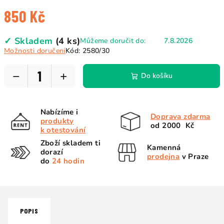
850 Kč
Měrná
✓ Skladem
(4 ks)
Můžeme doručit do:
7.8.2026
cena:
Možnosti doručení
Kód:
2580/30
−
+
Do košíku
Nabízíme i
Doprava zdarma
produkty
od 2000 Kč
k otestování
Zboží skladem ti
Kamenná
dorazí
prodejna
v Praze
do
24 hodin
POPIS