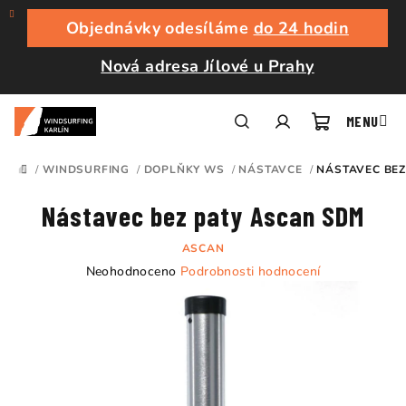
Přejít
na
Objednávky odesíláme
do 24 hodin
obsah
Nová adresa Jílové u Prahy
Nákupní
Hledat
Přihlášení
/
WINDSURFING
/
DOPLŇKY WS
/
NÁSTAVCE
/
NÁSTAVEC BEZ
DOMŮ
košík
Nástavec bez paty Ascan SDM
ASCAN
Průměrné
Neohodnoceno
Podrobnosti hodnocení
hodnocení
produktu
je
0,0
z
5
hvězdiček.