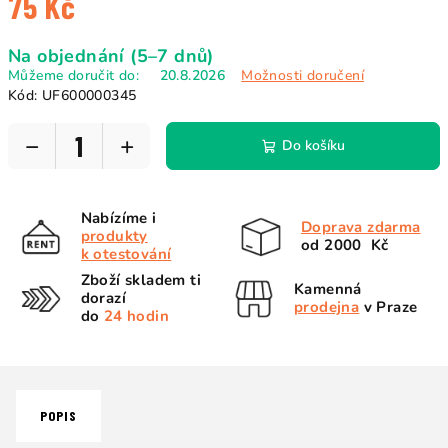
75 Kč
Měrná
Na objednání (5–7 dnů)
cena:
Můžeme doručit do:
20.8.2026
Možnosti doručení
Kód:
UF600000345
−
+
Do košíku
Nabízíme i
Doprava zdarma
produkty
od 2000 Kč
k otestování
Zboží skladem ti
Kamenná
dorazí
prodejna
v Praze
do
24 hodin
POPIS