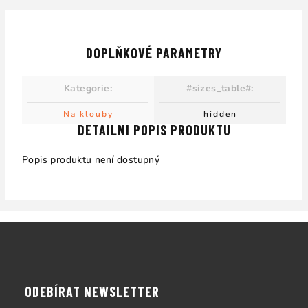
DOPLŇKOVÉ PARAMETRY
Kategorie
:
#sizes_table#
:
Na klouby
hidden
DETAILNÍ POPIS PRODUKTU
Popis produktu není dostupný
Z
á
p
a
ODEBÍRAT NEWSLETTER
t