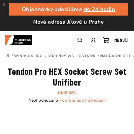
Přejít
na
Objednávky odesíláme
do 24 hodin
obsah
Nová adresa Jílové u Prahy
Nákupní
Hledat
Přihlášení
/
WINDSURFING
/
DOPLŇKY WS
/
OSTATNÍ
/
NÁHRADNÍ DÍLY
DOMŮ
košík
Tendon Pro HEX Socket Screw Set
Unifiber
UNIFIBER
Průměrné
Neohodnoceno
Podrobnosti hodnocení
hodnocení
produktu
je
0,0
z