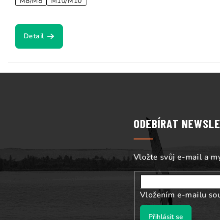
M8/M8
M10/M10
Detail
Z
á
p
ODEBÍRAT NEWSL
a
t
Vložte svůj e-mail a 
í
Vložením e-mailu so
Přihlásit se