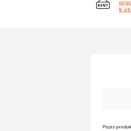
pro
k ot
Popis produk