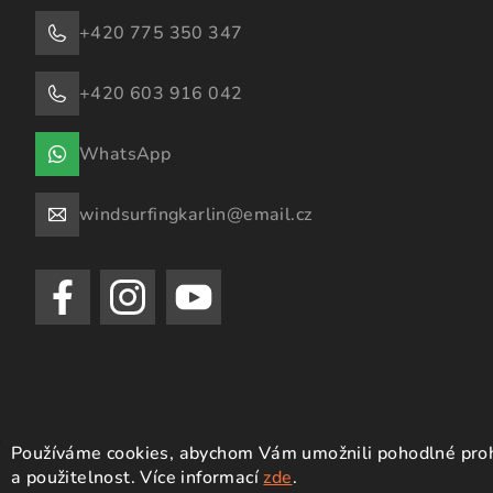
+420 775 350 347
+420 603 916 042
WhatsApp
windsurfingkarlin@email.cz
Používáme cookies, abychom Vám umožnili pohodlné prohl
Copyright 2026
Windsurfing Karlín.cz
. Všechna práva vyhrazen
a použitelnost.
Více informací
zde
.