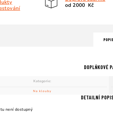
dukty
od 2000 Kč
estování
POPI
DOPLŇKOVÉ P
Kategorie
:
Na klouby
DETAILNÍ POPI
tu není dostupný