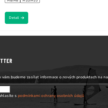
M8/M8
M10/M10
Detail
ETTER
my vám budeme zasílat informace o nových produktech na n
uhlasíte s
podmínkami ochrany osobních údajů