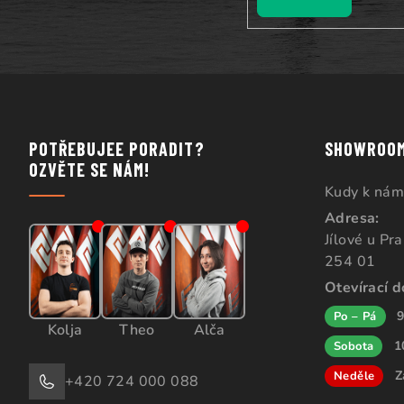
POTŘEBUJEE PORADIT?
SHOWROO
OZVĚTE SE NÁM!
Kudy k nám
Adresa:
Jílové u Pr
254 01
Otevírací 
9
Po – Pá
Kolja
Theo
Alča
1
Sobota
Z
Neděle
+420 724 000 088