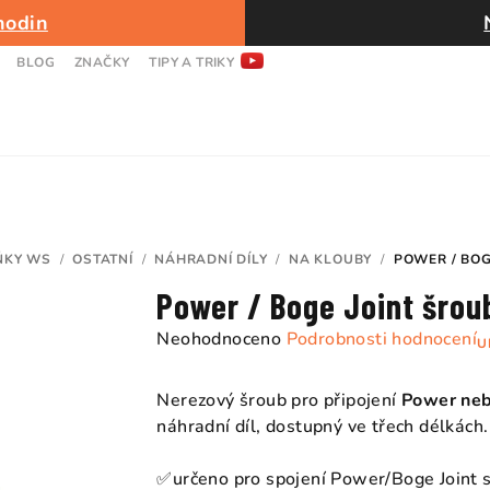
hodin
BLOG
ZNAČKY
TIPY A TRIKY
ŇKY WS
/
OSTATNÍ
/
NÁHRADNÍ DÍLY
/
NA KLOUBY
/
POWER / BOG
Power / Boge Joint šrou
Průměrné
Neohodnoceno
Podrobnosti hodnocení
U
hodnocení
produktu
Nerezový šroub pro připojení
Power neb
je
náhradní díl, dostupný ve třech délkách.
0,0
z
✅určeno pro spojení Power/Boge Joint s