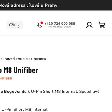
Nová adresa Jílové u Prahy
+420 724 000 088
CZK
Přihlášení
Nák
koší
E JOINT ŠROUB M8 UNIFIBER
b M8 Unifiber
NIFIBER
o Boge Jointu
k U-Pin Short M8 Internal. Spolehlivý
 U-Pin Short M8 Internal