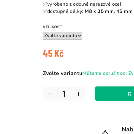
5
✅vyrobeno z odolné nerezové oceli
hvězdiček.
✅dostupné délky:
M8 x 35 mm, 45 mm
VELIKOST
45 Kč
Měrná
cena:
Zvolte variantu
Můžeme doručit do:
Zv
−
+
Nabí