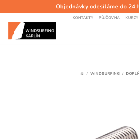
Přejít
Objednávky odesíláme
do 24 
na
obsah
KONTAKTY
PŮJČOVNA
KURZY
/
WINDSURFING
/
DOPL
DOMŮ