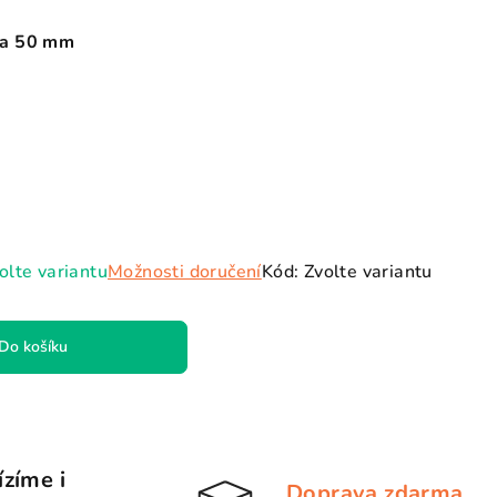
 a 50 mm
olte variantu
Možnosti doručení
Kód:
Zvolte variantu
Do košíku
zíme i
Doprava zdarma