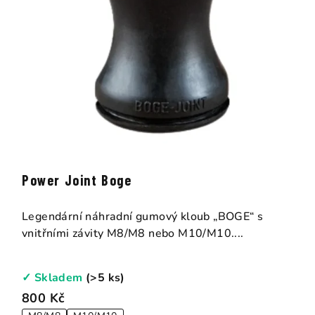
Power Joint Boge
Legendární náhradní gumový kloub „BOGE“ s
vnitřními závity M8/M8 nebo M10/M10....
✓ Skladem
(>5 ks)
800 Kč