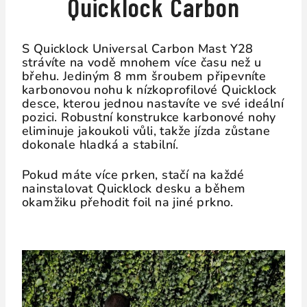
Quicklock Carbon
S Quicklock Universal Carbon Mast Y28
strávíte na vodě mnohem více času než u
břehu. Jediným 8 mm šroubem připevníte
karbonovou nohu k nízkoprofilové Quicklock
desce, kterou jednou nastavíte ve své ideální
pozici. Robustní konstrukce karbonové nohy
eliminuje jakoukoli vůli, takže jízda zůstane
dokonale hladká a stabilní.
Pokud máte více prken, stačí na každé
nainstalovat Quicklock desku a během
okamžiku přehodit foil na jiné prkno.