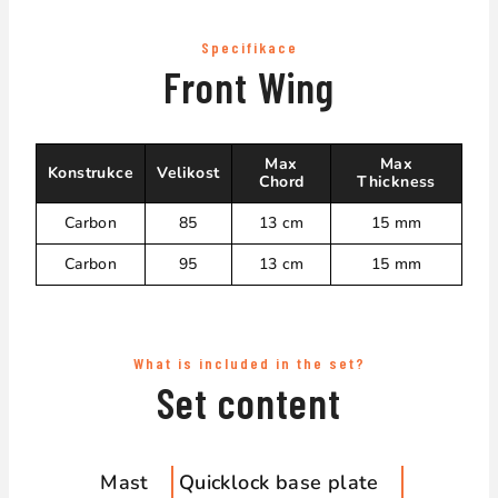
Specifikace
Front Wing
Max
Max
Konstrukce
Velikost
Chord
Thickness
Carbon
85
13 cm
15 mm
Carbon
95
13 cm
15 mm
What is included in the set?
Set content
Mast
Quicklock base plate