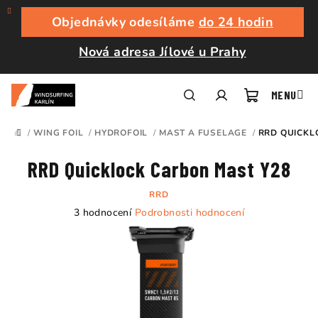
Přejít
na
Objednávky odesíláme
do 24 hodin
obsah
Nová adresa Jílové u Prahy
Nákupní
Hledat
Přihlášení
/
WING FOIL
/
HYDROFOIL
/
MAST A FUSELAGE
/
RRD QUICKL
DOMŮ
košík
RRD Quicklock Carbon Mast Y28
RRD
Průměrné
3 hodnocení
Podrobnosti hodnocení
hodnocení
produktu
je
5,0
z
5
hvězdiček.