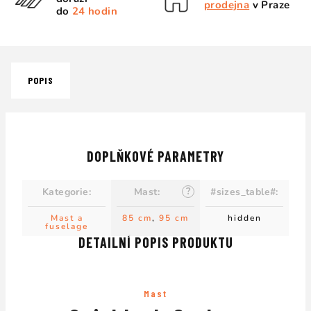
prodejna
v Praze
do
24 hodin
POPIS
DOPLŇKOVÉ PARAMETRY
?
Kategorie
:
Mast
:
#sizes_table#
:
Mast a
85 cm
,
95 cm
hidden
fuselage
DETAILNÍ POPIS PRODUKTU
Mast