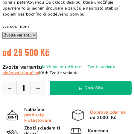
noha s patentovanou Quicklock deskou, která umožňuje
upevnění foilu jedním šroubem a zaručuje naprosto stabilní
spojení bez bočního či podélného pohybu.
VELIKOST NOHY
od
29 500 Kč
Měrná
Zvolte variantu
Můžeme doručit do:
Zvolte variantu
cena:
Možnosti doručení
Kód:
Zvolte variantu
−
+
Do košíku
Nabízíme i
Doprava zdarma
produkty
od 2000 Kč
k otestování
Zboží skladem ti
Kamenná
dorazí