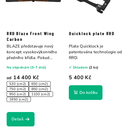
RRD Blaze Front Wing
Quicklock plate RRD
Carbon
BLAZE představuje nový
Plate Quicklock je
koncept vysokovýkonného
patentována technologie od
předního křídla. Pokud
RRD.
patříte mezi...
Na objednání (5–7 dnů)
✓ Skladem
(2 ks)
14 400 Kč
5 400 Kč
od
530 (cm2)
650 (cm2)
750 (cm2)
850 (cm2)
Do košíku
950 (cm2)
1100 (cm2)
1850 (cm2)
Detail