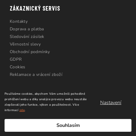
ZÁKAZNICKÝ SERVIS
Kontakty
Doprava a platba
Sledování zásilek
Věrnostní slevy
Obchodní podmínky
GDPR
Cookies
Reklamace a vrácení zboží
Používáme cookies, abychom Vám umožnili pohodlné
prohlížení webu a díky analýze provozu webu neustále
Nastavení
zlepšovali jeho funkce, výkon a použitelnost.
Více
informací
zde
.
Copyright 2026
Windsurfing Karlín.cz
. Všechna práva
vyhrazena.
Upravit nastavení cookies
Souhlasím
Vytvořil Shoptet