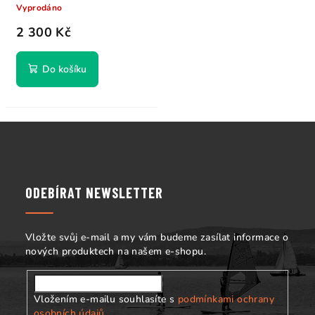
Vyprodáno
2 300 Kč
Do košíku
Z
á
p
a
ODEBÍRAT NEWSLETTER
t
í
Vložte svůj e-mail a my vám budeme zasílat informace o
nových produktech na našem e-shopu.
Vložením e-mailu souhlasíte s
podmínkami ochrany
osobních údajů