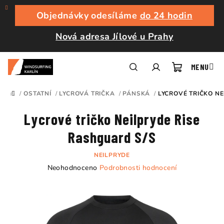
Přejít
na
Objednávky odesíláme
do 24 hodin
obsah
Nová adresa Jílové u Prahy
Nákupní
Hledat
Přihlášení
/
OSTATNÍ
/
LYCROVÁ TRIČKA
/
PÁNSKÁ
/
LYCROVÉ TRIČKO NE
DOMŮ
košík
Lycrové tričko Neilpryde Rise
Rashguard S/S
NEILPRYDE
Průměrné
Neohodnoceno
Podrobnosti hodnocení
hodnocení
produktu
je
0,0
z