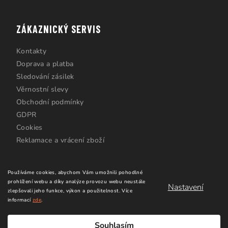
ZÁKAZNICKÝ SERVIS
Kontakty
Doprava a platba
Sledování zásilek
Věrnostní slevy
Obchodní podmínky
GDPR
Cookies
Reklamace a vrácení zboží
Používáme cookies, abychom Vám umožnili pohodlné
prohlížení webu a díky analýze provozu webu neustále
Nastavení
zlepšovali jeho funkce, výkon a použitelnost.
Více
informací
zde
.
Copyright 2026
Windsurfing Karlín.cz
. Všechna práva
vyhrazena.
Upravit nastavení cookies
Souhlasím