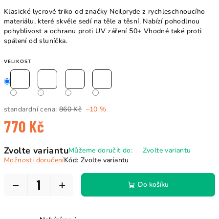
Klasické lycrové triko od značky Neilpryde z rychleschnoucího
materiálu, které skvěle sedí na těle a těsní. Nabízí pohodlnou
pohyblivost a ochranu proti UV záření 50+ Vhodné také proti
spálení od sluníčka.
VELIKOST
standardní cena:
860 Kč
–10 %
770 Kč
Měrná
Zvolte variantu
Můžeme doručit do:
Zvolte variantu
cena:
Možnosti doručení
Kód:
Zvolte variantu
−
+
Do košíku