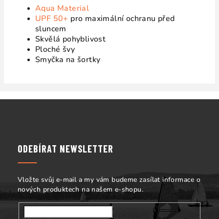
Aqua Material
UPF 50+
pro maximální ochranu před
sluncem
Skvělá pohyblivost
Ploché švy
Smyčka na šortky
Z
á
p
a
ODEBÍRAT NEWSLETTER
t
í
Vložte svůj e-mail a my vám budeme zasílat informace o
nových produktech na našem e-shopu.