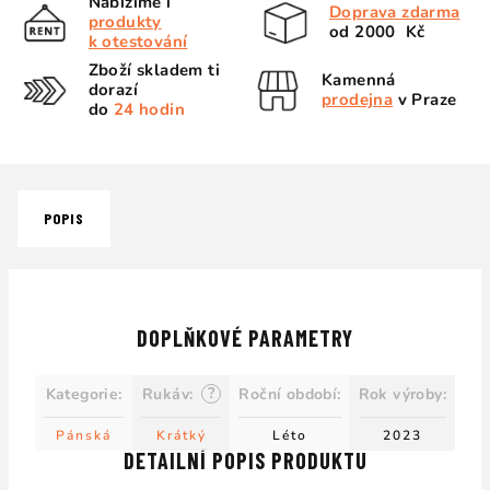
Nabízíme i
Doprava zdarma
produkty
od 2000 Kč
k otestování
Zboží skladem ti
Kamenná
dorazí
prodejna
v Praze
do
24 hodin
POPIS
DOPLŇKOVÉ PARAMETRY
?
Kategorie
:
Rukáv
:
Roční období
:
Rok výroby
:
Pánská
Krátký
Léto
2023
DETAILNÍ POPIS PRODUKTU