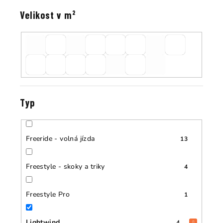
Velikost v m²
Typ
Freeride - volná jízda
13
Freestyle - skoky a triky
4
Freestyle Pro
1
Lightwind
4