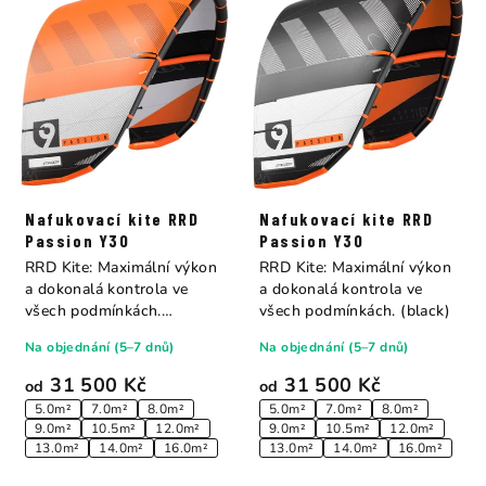
Nafukovací kite RRD
Nafukovací kite RRD
Passion Y30
Passion Y30
RRD Kite: Maximální výkon
RRD Kite: Maximální výkon
a dokonalá kontrola ve
a dokonalá kontrola ve
všech podmínkách.
všech podmínkách. (black)
(orange)
Na objednání (5–7 dnů)
Na objednání (5–7 dnů)
31 500 Kč
31 500 Kč
od
od
5.0m²
7.0m²
8.0m²
5.0m²
7.0m²
8.0m²
9.0m²
10.5m²
12.0m²
9.0m²
10.5m²
12.0m²
13.0m²
14.0m²
16.0m²
13.0m²
14.0m²
16.0m²