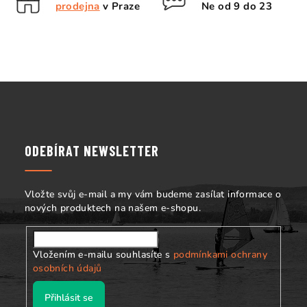
c
prodejna
v Praze
Ne od 9 do 23
í
p
r
v
k
Z
y
á
v
p
ý
p
a
ODEBÍRAT NEWSLETTER
i
t
s
í
u
Vložte svůj e-mail a my vám budeme zasílat informace o
nových produktech na našem e-shopu.
Vložením e-mailu souhlasíte s
podmínkami ochrany
osobních údajů
Přihlásit se