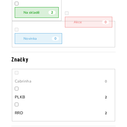
r
o
o
Na skladě
2
d
d
u
Akce
0
u
k
k
t
Novinka
0
t
ů
ů
Značky
Cabrinha
0
PLKB
2
RRD
2