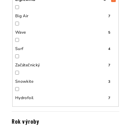
Big Air
7
Wave
5
Surf
4
Začátečnický
7
Snowkite
3
Hydrofoil
7
Rok výroby