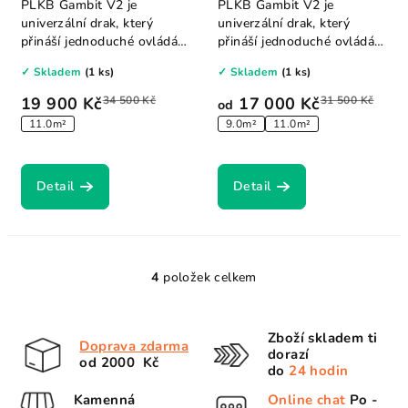
PLKB Gambit V2 je
PLKB Gambit V2 je
univerzální drak, který
univerzální drak, který
přináší jednoduché ovládání
přináší jednoduché ovládání
a předvídatelné...
a předvídatelné...
✓ Skladem
(1 ks)
✓ Skladem
(1 ks)
19 900 Kč
34 500 Kč
17 000 Kč
31 500 Kč
od
11.0m²
9.0m²
11.0m²
Detail
Detail
4
položek celkem
O
v
l
Zboží skladem ti
Doprava zdarma
á
dorazí
od 2000 Kč
d
do
24 hodin
a
Kamenná
Online chat
Po -