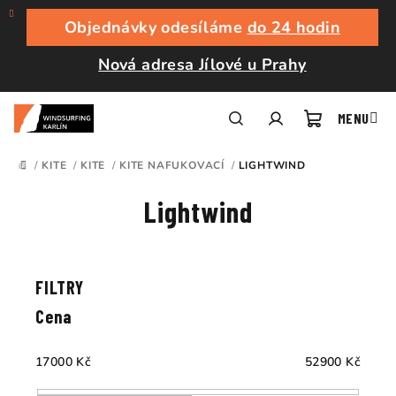
Přejít
na
Objednávky odesíláme
do 24 hodin
obsah
Nová adresa Jílové u Prahy
Nákupní
Hledat
Přihlášení
/
KITE
/
KITE
/
KITE NAFUKOVACÍ
/
LIGHTWIND
DOMŮ
košík
Lightwind
Ř
a
V
z
ý
e
p
Cena
n
i
í
s
17000
Kč
52900
Kč
p
p
r