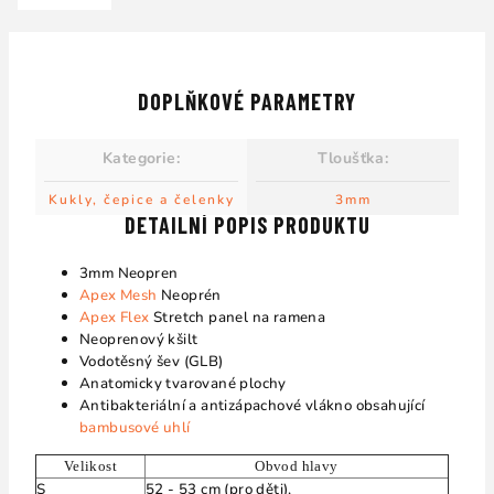
DOPLŇKOVÉ PARAMETRY
Kategorie
:
Tloušťka
:
Kukly, čepice a čelenky
3mm
DETAILNÍ POPIS PRODUKTU
3mm Neopren
Apex Mesh
Neoprén
Apex Flex
Stretch panel na ramena
Neoprenový kšilt
Vodotěsný šev (GLB)
Anatomicky tvarované plochy
Antibakteriální a antizápachové vlákno obsahující
bambusové uhlí
Velikost
Obvod hlavy
S
52 - 53 cm (pro děti),