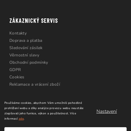
ZÁKAZNICKÝ SERVIS
Kontakty
Doprava a platba
Sledování zásilek
Věrnostní slevy
Obchodní podmínky
GDPR
Cookies
Reklamace a vrácení zboží
Používáme cookies, abychom Vám umožnili pohodlné
prohlížení webu a díky analýze provozu webu neustále
Nastavení
zlepšovali jeho funkce, výkon a použitelnost.
Více
informací
zde
.
Copyright 2026
Windsurfing Karlín.cz
. Všechna práva
vyhrazena.
Upravit nastavení cookies