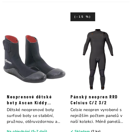
(–15 %)
Neoprenové dětské
Pánský neopren RRD
boty Ascan Kiddy
Celsius C/Z 3/2
boots 4mm
Dětské neoprenové boty
Celsie neopren vyrobené s
surfové boty se stabilní,
nejnižším počtem panelů v
pružnou, otěruvzdornou a...
naší kolekci. Méně panelů
znamená...
Na objednání (5–7 dnů)
✓ Skladem
(2 ks)