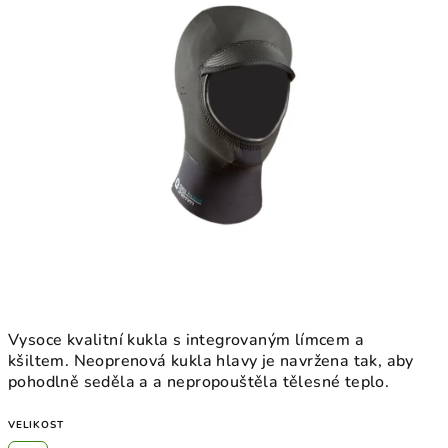
5
hvězdiček.
Vysoce kvalitní kukla s integrovaným límcem a
kšiltem.
Neoprenová kukla hlavy je navržena tak, aby
pohodlně seděla a a nepropouštěla tělesné teplo.
VELIKOST