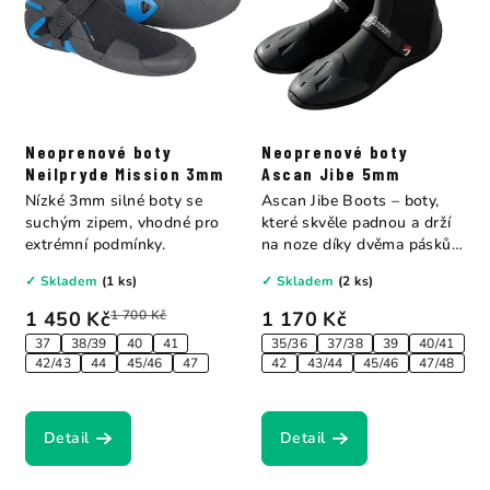
Neoprenové boty
Neoprenové boty
Neilpryde Mission 3mm
Ascan Jibe 5mm
Nízké 3mm silné boty se
Ascan Jibe Boots – boty,
suchým zipem, vhodné pro
které skvěle padnou a drží
extrémní podmínky.
na noze díky dvěma páskům
na...
✓ Skladem
(1 ks)
✓ Skladem
(2 ks)
1 450 Kč
1 700 Kč
1 170 Kč
37
38/39
40
41
35/36
37/38
39
40/41
42/43
44
45/46
47
42
43/44
45/46
47/48
Detail
Detail