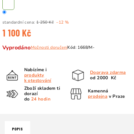
standardní cena:
1 250 Kč
–12 %
1 100 Kč
Měrná
Vyprodáno
Možnosti doručení
Kód:
1668/M-
cena:
Nabízíme i
Doprava zdarma
produkty
od 2000 Kč
k otestování
Zboží skladem ti
Kamenná
dorazí
prodejna
v Praze
do
24 hodin
POPIS