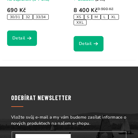
690 Kč
8 400 Kč
9 900 Kč
30/31
32
33/34
XS
S
M
L
XL
XXL
Detail
Detail
Z
á
p
a
ODEBÍRAT NEWSLETTER
t
í
Vložte svůj e-mail a my vám budeme zasílat informace o
nových produktech na našem e-shopu.