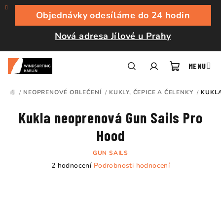
Přejít
na
Objednávky odesíláme
do 24 hodin
obsah
Nová adresa Jílové u Prahy
Nákupní
Hledat
Přihlášení
/
NEOPRENOVÉ OBLEČENÍ
/
KUKLY, ČEPICE A ČELENKY
/
KUKL
DOMŮ
košík
Kukla neoprenová Gun Sails Pro
Hood
GUN SAILS
Průměrné
2 hodnocení
Podrobnosti hodnocení
hodnocení
produktu
je
5,0
z