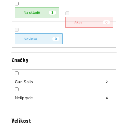
r
o
o
Na skladě
3
d
d
u
Akce
0
u
k
k
t
Novinka
0
t
ů
ů
Značky
Gun Sails
2
Neilpryde
4
Velikost