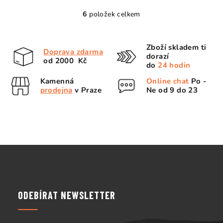
6
položek celkem
O
v
l
Zboží skladem ti
Doprava zdarma
á
dorazí
od 2000 Kč
d
do
24 hodin
a
Kamenná
Online chat
Po -
c
prodejna
v Praze
Ne od 9 do 23
í
p
r
v
k
Z
y
á
v
p
ý
p
a
ODEBÍRAT NEWSLETTER
i
t
s
í