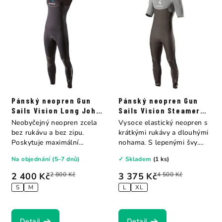
Pánský neopren Gun
Pánský neopren Gun
Sails Vision Long John
Sails Vision Steamer
2.5
B/Z 3.5
Neobyčejný neopren zcela
Vysoce elastický neopren s
bez rukávu a bez zipu.
krátkými rukávy a dlouhými
Poskytuje maximální
nohama. S lepenými švy.
volnost pohybu v...
Dvojitý...
Na objednání (5–7 dnů)
✓ Skladem
(1 ks)
2 400 Kč
2 800 Kč
3 375 Kč
4 500 Kč
S
M
L
XL
Detail
Detail