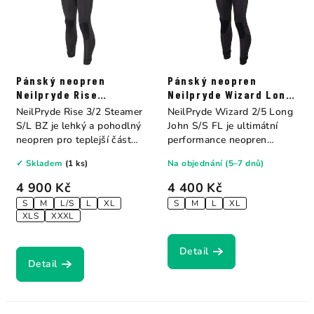
Pánský neopren
Pánský neopren
Neilpryde Rise
Neilpryde Wizard Long
Steamer B/Z 3/2
John 2.5 Charcoal
NeilPryde Rise 3/2 Steamer
NeilPryde Wizard 2/5 Long
S/L BZ je lehký a pohodlný
John S/S FL je ultimátní
neopren pro teplejší část
performance neopren
sezóny....
postavený pro...
✓ Skladem
(1 ks)
Na objednání (5–7 dnů)
4 900 Kč
4 400 Kč
S
M
L/S
L
XL
S
M
L
XL
XLS
XXXL
Detail
Detail