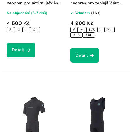
neopren pro aktivní ježdění
neopren pro teplejší část
v teplejších...
sezóny....
Na objednání (5–7 dnů)
✓ Skladem
(1 ks)
4 500 Kč
4 900 Kč
S
M
L
XL
S
M
L/S
L
XL
XLS
XXL
Detail
Detail