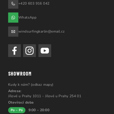
+420 603 916 042
WhatsApp
windsurfingkarlin@email.cz
SHOWROOM
Kudy k nám? (odkaz mapy)
Adresa:
Jílové u Prahy 1011 - Jílové u Prahy 254 01
Otevírací doba
9:00 – 20:00
Po – Pá