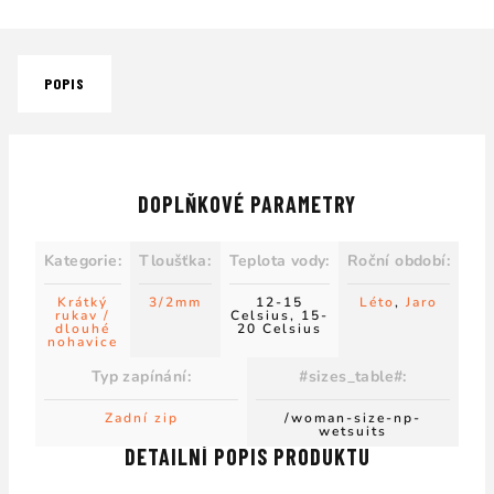
POPIS
DOPLŇKOVÉ PARAMETRY
Kategorie
:
Tloušťka
:
Teplota vody
:
Roční období
:
Krátký
3/2mm
12-15
Léto
,
Jaro
rukav /
Celsius, 15-
dlouhé
20 Celsius
nohavice
Typ zapínání
:
#sizes_table#
:
Zadní zip
/woman-size-np-
wetsuits
DETAILNÍ POPIS PRODUKTU