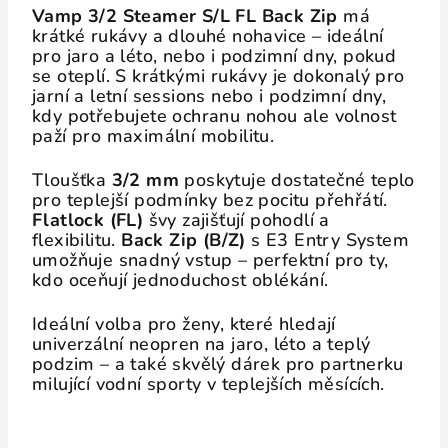
Vamp 3/2 Steamer S/L FL Back Zip
má
krátké rukávy a dlouhé nohavice – ideální
pro jaro a léto, nebo i podzimní dny, pokud
se oteplí. S krátkými rukávy je dokonalý pro
jarní a letní sessions nebo i podzimní dny,
kdy potřebujete ochranu nohou ale volnost
paží pro maximální mobilitu.
Tloušťka
3/2 mm
poskytuje dostatečné teplo
pro teplejší podmínky bez pocitu přehřátí.
Flatlock (FL)
švy zajišťují pohodlí a
flexibilitu.
Back Zip (B/Z)
s E3 Entry System
umožňuje snadný vstup – perfektní pro ty,
kdo oceňují jednoduchost oblékání.
Ideální volba pro ženy, které hledají
univerzální neopren na jaro, léto a teplý
podzim – a také skvělý dárek pro partnerku
milující vodní sporty v teplejších měsících.