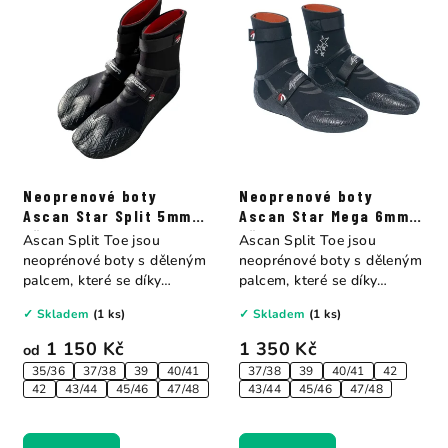
Neoprenové boty
Neoprenové boty
Ascan Star Split 5mm s
Ascan Star Mega 6mm s
děleným palcem
děleným palcem
Ascan Split Toe jsou
Ascan Split Toe jsou
neoprénové boty s děleným
neoprénové boty s děleným
palcem, které se díky
palcem, které se díky
svému...
svému...
✓ Skladem
(1 ks)
✓ Skladem
(1 ks)
1 150 Kč
1 350 Kč
od
35/36
37/38
39
40/41
37/38
39
40/41
42
42
43/44
45/46
47/48
43/44
45/46
47/48