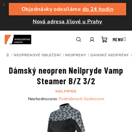
Přejít
na
Objednávky odesíláme
do 24 hodin
obsah
Nová adresa Jílové u Prahy
Nákupní
Hledat
Přihlášení
/
NEOPRENOVÉ OBLEČENÍ
/
NEOPRENY
/
DÁMSKÉ NEOPRÉNY
DOMŮ
košík
Dámský neopren Neilpryde Vamp
Steamer B/Z 3/2
NEILPRYDE
Průměrné
Neohodnoceno
Podrobnosti hodnocení
hodnocení
produktu
je
0,0
z