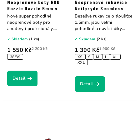
Neoprenové boty RRD
Neoprenové rukavice
Razzle Dazzle 5mm s
Neilpryde Seamless
děleným palcem
Glove 1.5mm
Nové super pohodlné
Bezešvé rukavice o tloušťce
neoprenové boty pro
1.5mm, jsou velmi
amatéry i profesionály.
pohodlné a navíc i díky
Vysoké boty –...
absenci švů jsou...
✓ Skladem
(1 ks)
✓ Skladem
(2 ks)
1 550 Kč
2 200 Kč
1 390 Kč
1 960 Kč
38/39
XS
S
M
L
XL
XXL
Detail
Detail