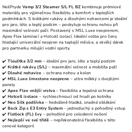
NeilPryde
Vamp 3/2 Steamer S/L FL BZ
kombinuje prémiové
materiály pro výjimečnou flexibilitu a komfort v teplejších
podmínkách. S krátkými rukávy a dlouhými nohavicemi je ideální
pro jaro, léto a teplý podzim – poskytuje ochranu nohou při
maximální volnosti paží. Postavený s MSL Luxe neoprenem,
Apex Flex laminací a Hotcell izolací. Ideální volba pro ženy
hledající univerzální neopren na teplejší měsíce, a skvělý dárek
pro partnerku milující vodní sporty.
✔️
Tloušťka 3/2 mm
– ideální pro jaro, léto a teplý podzim
✔️
Krátké rukávy (S/L)
– maximální volnost a mobilita paží
✔️
Dlouhé nohavice
– ochrana nohou a kolen
✔️
MSL Luxe limestone neoprene
– ultra měkký s dvojitými
panely
✔️
Apex Flex vnější vrstva
– flexibilita a tepelná ochrana
✔️
Hotcell izolace
– rychleschnoucí od hrudi po kotníky
✔️
Neo Silk podšívka
– hedvábně hladká, snadné oblékání
✔️
Back Zip s E3 Entry System
– jednoduchý a pohodlný vstup
✔️
Flatlock (FL) švy
– pohodlné pro celodenní nošení
✔️
Nejlepší ve své třídě
– nepřekonatelná flexibilita v této
cenové kategorii