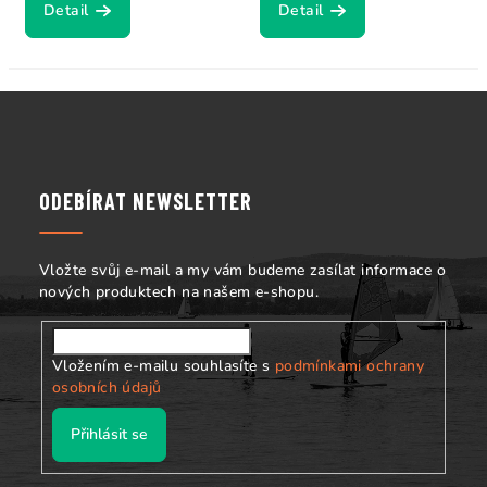
Detail
Detail
Z
á
p
a
ODEBÍRAT NEWSLETTER
t
í
Vložte svůj e-mail a my vám budeme zasílat informace o
nových produktech na našem e-shopu.
Vložením e-mailu souhlasíte s
podmínkami ochrany
osobních údajů
Přihlásit se