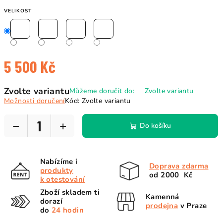
VELIKOST
5 500 Kč
Měrná
Zvolte variantu
Můžeme doručit do:
Zvolte variantu
cena:
Možnosti doručení
Kód:
Zvolte variantu
−
+
Do košíku
Nabízíme i
Doprava zdarma
produkty
od 2000 Kč
k otestování
Zboží skladem ti
Kamenná
dorazí
prodejna
v Praze
do
24 hodin