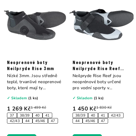
Neoprenové boty
Neoprenové boty
Neilpryde Rise 3mm
Neilpryde Rise Reef
2mm
Nízké 3mm. Jsou středně
Neilpryde Rise Reef jsou
teplé, trvanlivé neoprenové
neoprénové boty určené
boty, které mají ty
pro vodní sporty v
nejdůležitější...
teplejších...
✓ Skladem
(1 ks)
✓ Skladem
(1 ks)
1 269 Kč
1 499 Kč
1 450 Kč
1 830 Kč
37
38/39
40
41
38/39
40
41
42/43
42/43
44
45/46
47
44
45/46
47