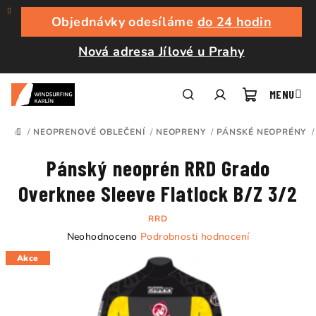
Přejít
na
Objednávky odesíláme
do 24 hodin
obsah
Nová adresa Jílové u Prahy
Nákupní
Hledat
Přihlášení
/
NEOPRENOVÉ OBLEČENÍ
/
NEOPRENY
/
PÁNSKÉ NEOPRÉNY
/
DOMŮ
košík
Pánský neoprén RRD Grado
Overknee Sleeve Flatlock B/Z 3/2
RRD
Průměrné
Neohodnoceno
Podrobnosti hodnocení
hodnocení
Akce
produktu
je
0,0
z