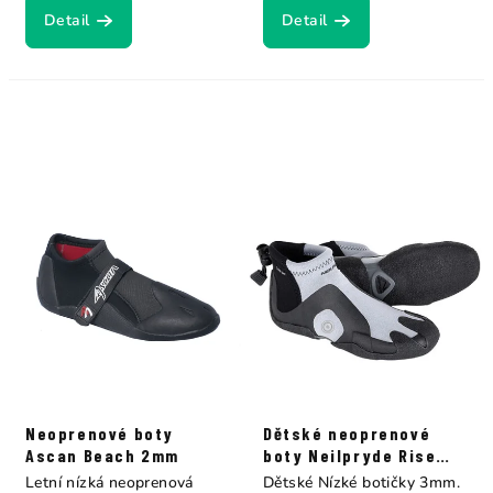
Detail
Detail
Neoprenové boty
Dětské neoprenové
Ascan Beach 2mm
boty Neilpryde Rise
Junior 3mm
Letní nízká neoprenová
Dětské Nízké botičky 3mm.