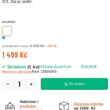
3/2. Zip je zadní.
VELIKOST
standardní cena:
4 700 Kč
–68 %
1 499 Kč
Měrná
✓ Skladem
(1 ks)
Můžeme doručit do:
10.8.2026
cena:
Možnosti doručení
Kód:
13916/XS-
−
+
Do košíku
Nabízíme i
Doprava zdarma
produkty
od 2000 Kč