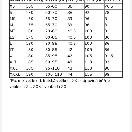
Velikost
Váha (kg)
Výška (cm)
Krk (cm)
Hruď (cm)
Pás (cm)
XS
165
55-60
36
90
76.5
S
170
60-70
38
92
78
MS
170
65-70
39
96
81
M
175
65-70
39
96
81
MT
180
70-80
40.5
100
81
LS
175
80-85
40.5
100
86
L
180
80-85
40.5
100
86
LT
180
80-85
42
105
86
XL
180
85-95
42
105
91.5
XLT
185
90-95
43
110
93
XXL
185
95-110
43
110
96
XXXL
190
100-110
44
115
98
*Pozn. k velikosti: italská velikost XXL odpovídá běžné
velikosti XL, XXXL velikosti XXL