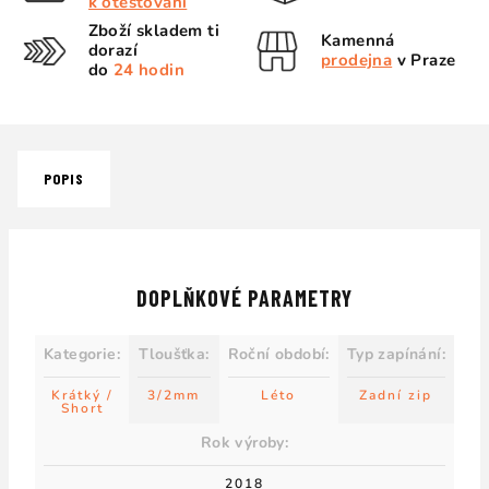
k otestování
Zboží skladem ti
Kamenná
dorazí
prodejna
v Praze
do
24 hodin
POPIS
DOPLŇKOVÉ PARAMETRY
Kategorie
:
Tloušťka
:
Roční období
:
Typ zapínání
:
Krátký /
3/2mm
Léto
Zadní zip
Short
Rok výroby
:
2018