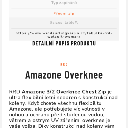
Typ zapínání
:
Přední zip
#sizes_table#
:
https://www.windsurfingkarlin.cz/tabulka-rrd-
wetsuit-woman/
DETAILNÍ POPIS PRODUKTU
RRD
Amazone Overknee
RRD
Amazone 3/2 Overknee Chest Zip
je
ultra flexibilní letní neopren s konstrukcí nad
koleny. Když chcete všechnu flexibilitu
Amazone, ale potřebujete víc volnosti v
nohou a ochranu před studenou vodou,
větrem a ostrým UV zářením, overknee je
vaše volba. Díky konstrukci nad koleny vám