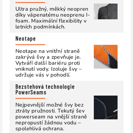
Ultra pružný, měkký neopren
díky vápenatému neoprenu I-
foam. Maximální flexibility v
letních podmínkách.
Neotape
Neotape na vnitřní straně
zakrývá švy a zpevňuje je.
Vytváří další bariéru proti
vniknutí vody. Izoluje švy –
udržuje vás v pohodlí.
Bezstehová technologie
PowerSeams
Nejpevnější možné švy bez
ztráty pružnosti. Tekutý šev
powerseam na vnější straně
nepropustí žádnou vodu –
spolehlivá ochrana.