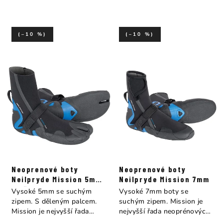
(–10 %)
(–10 %)
Neoprenové boty
Neoprenové boty
Neilpryde Mission 5mm
Neilpryde Mission 7mm
s děleným palcem
Vysoké 5mm se suchým
Vysoké 7mm boty se
zipem. S děleným palcem.
suchým zipem. Mission je
Mission je nejvyšší řada
nejvyšší řada neoprénových
neoprénových bot...
bot od...