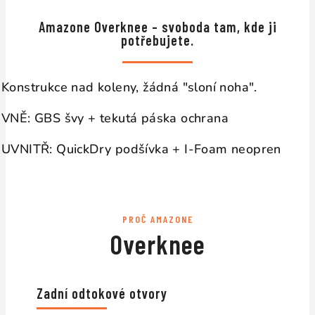
↔
Amazone Overknee – svoboda tam, kde ji
potřebujete.
Konstrukce nad koleny, žádná "sloní noha".
VNĚ: GBS švy + tekutá páska ochrana
UVNITŘ: QuickDry podšívka + I-Foam neopren
PROČ AMAZONE
Overknee
Zadní odtokové otvory