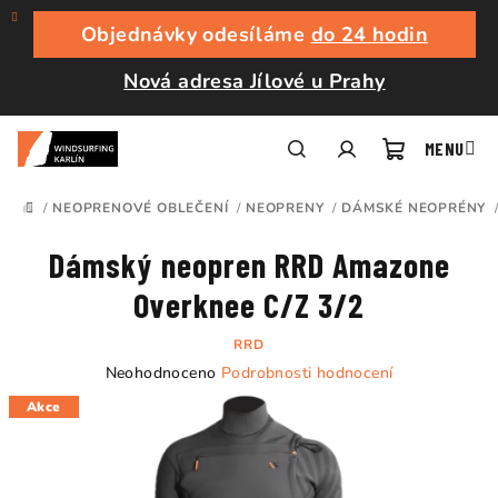
Přejít
na
Objednávky odesíláme
do 24 hodin
obsah
Nová adresa Jílové u Prahy
Nákupní
Hledat
Přihlášení
/
NEOPRENOVÉ OBLEČENÍ
/
NEOPRENY
/
DÁMSKÉ NEOPRÉNY
DOMŮ
košík
Dámský neopren RRD Amazone
Overknee C/Z 3/2
RRD
Průměrné
Neohodnoceno
Podrobnosti hodnocení
hodnocení
Akce
produktu
je
0,0
z