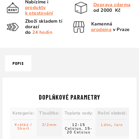
Nabízíme i
Doprava zdarma
produkty
od 2000 Kč
k otestování
Zboží skladem ti
Kamenná
dorazí
prodejna
v Praze
do
24 hodin
POPIS
DOPLŇKOVÉ PARAMETRY
Kategorie
:
Tloušťka
:
Teplota vody
:
Roční období
:
Krátký /
3/2mm
12-15
Léto
,
Jaro
Short
Celsius, 15-
20 Celsius