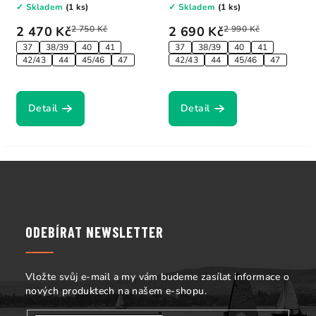
✓ Skladem
(1 ks)
✓ Skladem
(1 ks)
2 470 Kč
2 750 Kč
2 690 Kč
2 990 Kč
37
38/39
40
41
37
38/39
40
41
42/43
44
45/46
47
42/43
44
45/46
47
Detail
Detail
Z
á
p
a
ODEBÍRAT NEWSLETTER
t
í
Vložte svůj e-mail a my vám budeme zasílat informace o
nových produktech na našem e-shopu.