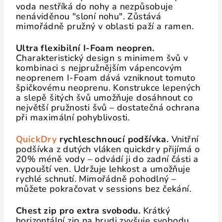
voda nestříká do nohy a nezpůsobuje
nenáviděnou "sloní nohu". Zůstává
mimořádně pružný v oblasti paží a ramen.
Ultra flexibilní I-Foam neopren.
Charakteristický design s minimem švů v
kombinaci s nejpružnějším vápencovým
neoprenem I-Foam dává vzniknout tomuto
špičkovému neoprenu. Konstrukce lepených
a slepě šitých švů umožňuje dosáhnout co
největší pružnosti švů – dostatečná ochrana
při maximální pohyblivosti.
QuickDry
rychleschnoucí podšívka.
Vnitřní
podšívka z dutých vláken quickdry přijímá o
20% méně vody – odvádí ji do zadní části a
vypouští ven. Udržuje lehkost a umožňuje
rychlé schnutí. Mimořádně pohodlný –
můžete pokračovat v sessions bez čekání.
Chest zip pro extra svobodu.
Krátký
horizontální zip na hrudi zvyšuje svobodu