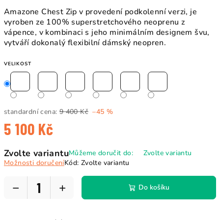
Amazone Chest Zip v provedení podkolenní verzi, je
vyroben ze 100% superstretchového neoprenu z
vápence, v kombinaci s jeho minimálním designem švu,
vytváří dokonalý flexibilní dámský neopren.
VELIKOST
standardní cena:
9 400 Kč
–45 %
5 100 Kč
Měrná
Zvolte variantu
Můžeme doručit do:
Zvolte variantu
cena:
Možnosti doručení
Kód:
Zvolte variantu
−
+
Do košíku