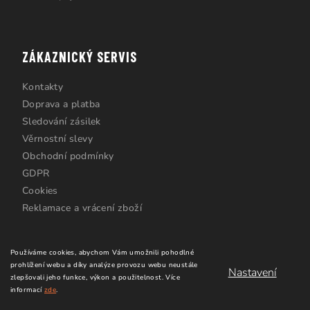
ZÁKAZNICKÝ SERVIS
Kontakty
Doprava a platba
Sledování zásilek
Věrnostní slevy
Obchodní podmínky
GDPR
Cookies
Reklamace a vrácení zboží
Používáme cookies, abychom Vám umožnili pohodlné
prohlížení webu a díky analýze provozu webu neustále
Nastavení
zlepšovali jeho funkce, výkon a použitelnost.
Více
informací
zde
.
Copyright 2026
Windsurfing Karlín.cz
. Všechna práva