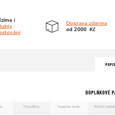
zíme i
Doprava zdarma
dukty
od 2000 Kč
estování
POPI
DOPLŇKOVÉ P
ie
:
Tloušťka
:
Teplota vody
:
Roční obdo