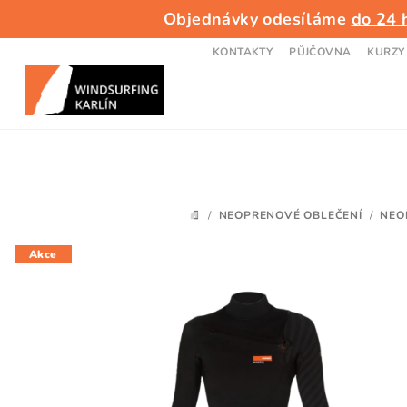
Přejít
Objednávky odesíláme
do 24 
na
obsah
KONTAKTY
PŮJČOVNA
KURZY
/
NEOPRENOVÉ OBLEČENÍ
/
NEO
DOMŮ
Akce