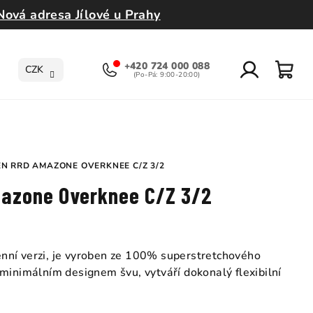
Nová adresa Jílové u Prahy
+420 724 000 088
CZK
Přihlášení
Nák
koší
N RRD AMAZONE OVERKNEE C/Z 3/2
azone Overknee C/Z 3/2
nní verzi, je vyroben ze 100% superstretchového
minimálním designem švu, vytváří dokonalý flexibilní