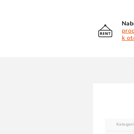
Nabí
pro
k ot
Kategor