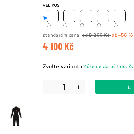
5
VELIKOST
hvězdiček.
standardní cena:
od 8 200 Kč
až –56 %
4 100 Kč
Měrná
cena:
Zvolte variantu
Můžeme doručit do:
Zv
−
+