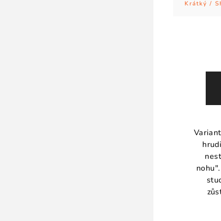
Krátký / S
Varian
hrud
nest
nohu".
stu
zůs