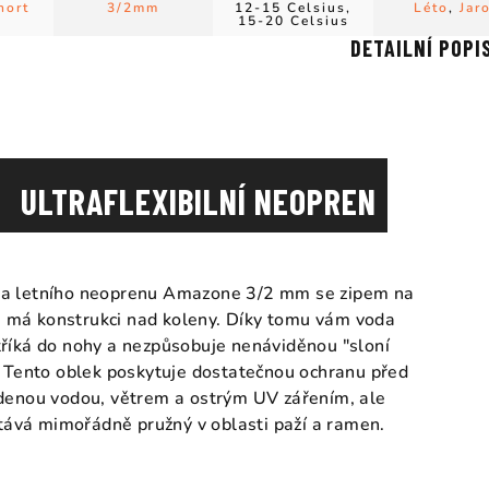
hort
3/2mm
12-15 Celsius,
Léto
,
Jar
15-20 Celsius
DETAILNÍ POPI
ULTRAFLEXIBILNÍ NEOPREN
ta letního neoprenu Amazone 3/2 mm se zipem na
i má konstrukci nad koleny. Díky tomu vám voda
říká do nohy a nezpůsobuje nenáviděnou "sloní
 Tento oblek poskytuje dostatečnou ochranu před
denou vodou, větrem a ostrým UV zářením, ale
tává mimořádně pružný v oblasti paží a ramen.