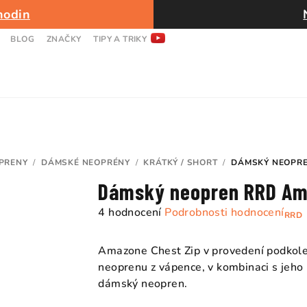
hodin
BLOG
ZNAČKY
TIPY A TRIKY
PRENY
/
DÁMSKÉ NEOPRÉNY
/
KRÁTKÝ / SHORT
/
DÁMSKÝ NEOPRE
Dámský neopren RRD Am
Průměrné
4 hodnocení
Podrobnosti hodnocení
RRD
hodnocení
produktu
Amazone Chest Zip v provedení podkole
je
neoprenu z vápence, v kombinaci s jeho 
5,0
dámský neopren.
z