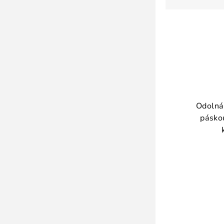
Odolná 
páskou