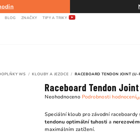
hodin
BLOG
ZNAČKY
TIPY A TRIKY
DOPLŇKY WS
/
KLOUBY A JEZDCE
/
RACEBOARD TENDON JOINT (U-PI
Raceboard Tendon Joint 
Průměrné
Neohodnoceno
Podrobnosti hodnocení
U
hodnocení
produktu
Speciální kloub pro závodní raceboardy
je
tendonu optimální tuhosti
a
nerezovém
0,0
maximálním zatížení.
z