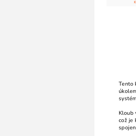
Tento 
úkolem
systé
Kloub 
což je
spojen