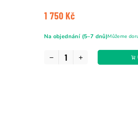
5
hvězdiček.
1 750 Kč
Měrná
cena:
Na objednání (5–7 dnů)
Můžeme doru
−
+