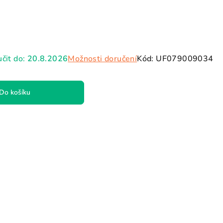
čit do:
20.8.2026
Možnosti doručení
Kód:
UF079009034
Do košíku