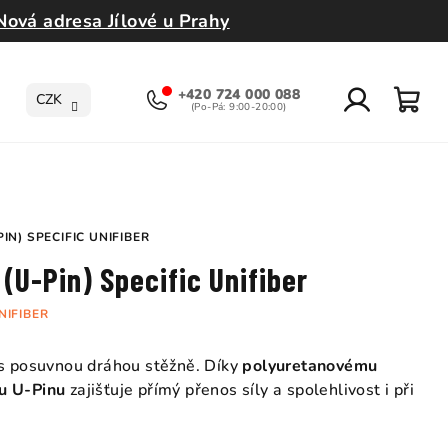
Nová adresa Jílové u Prahy
+420 724 000 088
CZK
Přihlášení
Nák
koší
N) SPECIFIC UNIFIBER
(U-Pin) Specific Unifiber
NIFIBER
 s posuvnou dráhou stěžně. Díky
polyuretanovému
u U-Pinu
zajišťuje přímý přenos síly a spolehlivost i při