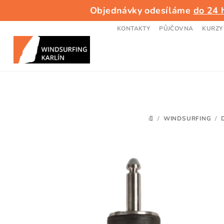
Přejít
Objednávky odesíláme
do 24 
na
obsah
KONTAKTY
PŮJČOVNA
KURZY
/
WINDSURFING
/
DOMŮ