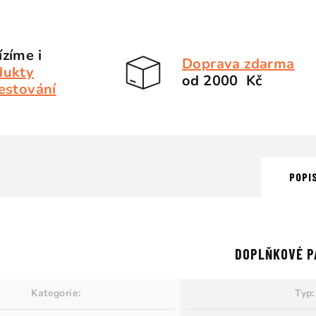
zíme i
Doprava zdarma
dukty
od 2000 Kč
estování
POPI
DOPLŇKOVÉ P
Kategorie
:
Typ
: