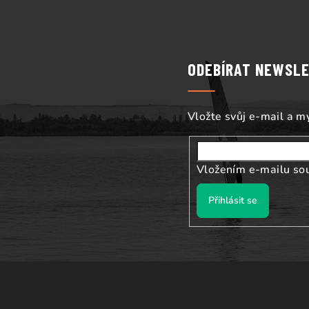
Z
á
p
ODEBÍRAT NEWSL
a
t
Vložte svůj e-mail a 
í
Vložením e-mailu so
Přihlásit se