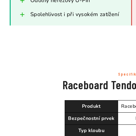
Odolný nerezový U-Pin
Spolehlivost i při vysokém zatížení
Specifi
Raceboard Tendon
Produkt
Racebo
Bezpečnostní prvek
Typ kloubu