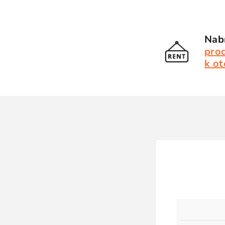
Nabí
pro
k ot