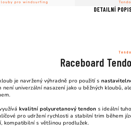
Klouby pro windsurfing
Tend
DETAILNÍ POPI
Tend
Raceboard Tendon
kloub je navržený výhradně pro použití s
nastavitel
 není univerzální nasazení jako u běžných kloubů, a
mem.
využívá
kvalitní polyuretanový tendon
s ideální tuho
 klíčové pro udržení rychlosti a stabilní trim během jí
í, kompatibilní s většinou prodlužek.