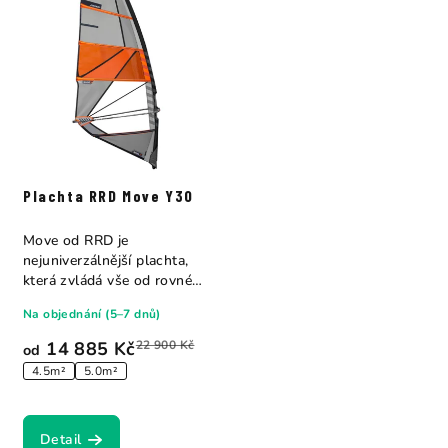
Plachta RRD Move Y30
Move od RRD je
nejuniverzálnější plachta,
která zvládá vše od rovné
vody po vlny a...
Na objednání (5–7 dnů)
14 885 Kč
22 900 Kč
od
4.5m²
5.0m²
Detail