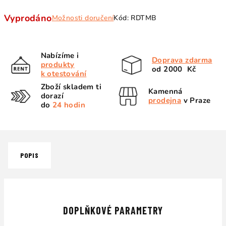
Měrná
Vyprodáno
Možnosti doručení
Kód:
RDTMB
cena:
Nabízíme i
Doprava zdarma
produkty
od 2000 Kč
k otestování
Zboží skladem ti
Kamenná
dorazí
prodejna
v Praze
do
24 hodin
POPIS
DOPLŇKOVÉ PARAMETRY