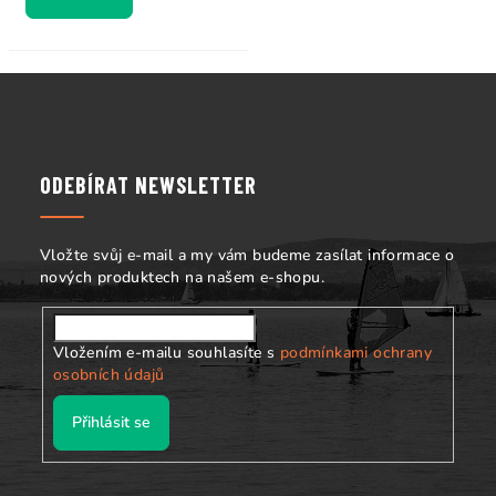
Z
á
p
a
ODEBÍRAT NEWSLETTER
t
í
Vložte svůj e-mail a my vám budeme zasílat informace o
nových produktech na našem e-shopu.
Vložením e-mailu souhlasíte s
podmínkami ochrany
osobních údajů
Přihlásit se