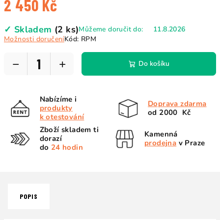
2 450 Kč
Měrná
✓ Skladem
(2 ks)
Můžeme doručit do:
11.8.2026
cena:
Možnosti doručení
Kód:
RPM
−
+
Do košíku
Nabízíme i
Doprava zdarma
produkty
od 2000 Kč
k otestování
Zboží skladem ti
Kamenná
dorazí
prodejna
v Praze
do
24 hodin
POPIS