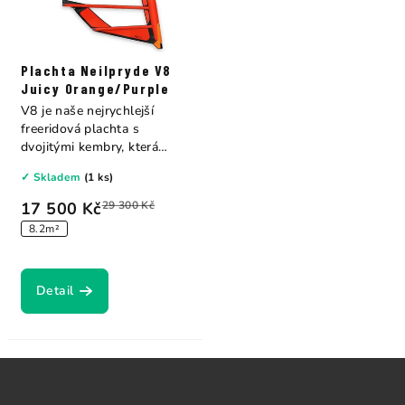
Plachta Neilpryde V8
Juicy Orange/Purple
V8 je naše nejrychlejší
freeridová plachta s
dvojitými kembry, která
kombinuje výkon...
✓ Skladem
(1 ks)
17 500 Kč
29 300 Kč
8.2m²
Detail
Z
á