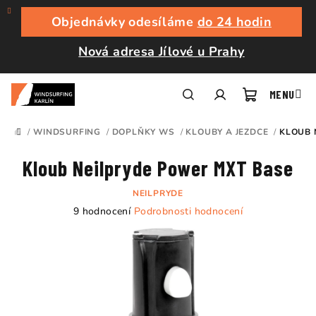
Přejít
na
Objednávky odesíláme
do 24 hodin
obsah
Nová adresa Jílové u Prahy
Nákupní
Hledat
Přihlášení
/
WINDSURFING
/
DOPLŇKY WS
/
KLOUBY A JEZDCE
/
KLOUB 
DOMŮ
košík
Kloub Neilpryde Power MXT Base
NEILPRYDE
Průměrné
9 hodnocení
Podrobnosti hodnocení
hodnocení
produktu
je
5,0
z
5
hvězdiček.