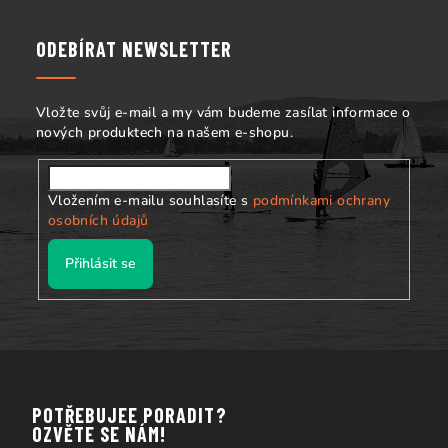
p
a
ODEBÍRAT NEWSLETTER
t
í
Vložte svůj e-mail a my vám budeme zasílat informace o
nových produktech na našem e-shopu.
Vložením e-mailu souhlasíte s
podmínkami ochrany
osobních údajů
Přihlásit se
POTŘEBUJEE PORADIT?
OZVĚTE SE NÁM!