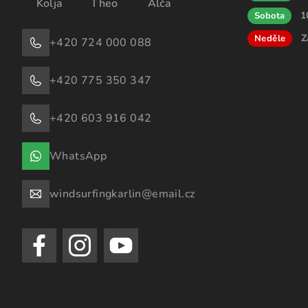
Kolja
Theo
Alča
1
Sobota
Z
Neděle
+420 724 000 088
+420 775 350 347
+420 603 916 042
WhatsApp
windsurfingkarlin@email.cz