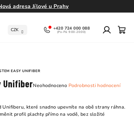
Nová adresa Jílové u Prahy
+420 724 000 088
CZK
Přihlášení
Nák
koší
STEM EASY UNIFIBER
 Unifiber
Průměrné
Neohodnoceno
Podrobnosti hodnocení
hodnocení
produktu
je
 Unifiberu, které snadno upevníte na obě strany ráhna.
0,0
ěnit profil plachty přímo na vodě, bez složité
z
5