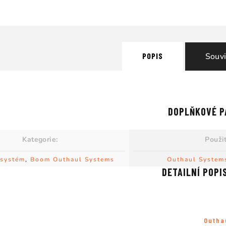
POPIS
Souvi
DOPLŇKOVÉ P
Kategorie
:
Použit
 systém
,
Boom Outhaul Systems
Outhaul Systems
DETAILNÍ POPI
Outha