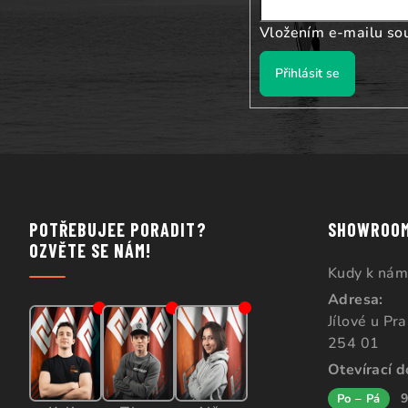
Vložením e-mailu so
Přihlásit se
POTŘEBUJEE PORADIT?
SHOWROO
OZVĚTE SE NÁM!
Kudy k nám
Adresa:
Jílové u Pr
254 01
Otevírací 
9
Po – Pá