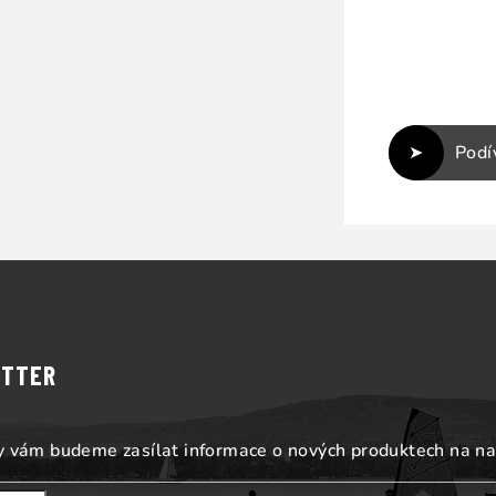
Podí
ETTER
my vám budeme zasílat informace o nových produktech na n