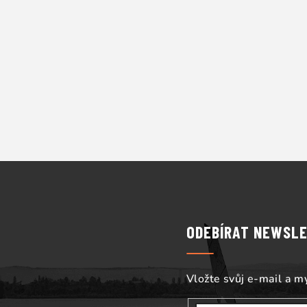
Z
á
p
ODEBÍRAT NEWSL
a
t
Vložte svůj e-mail a 
í