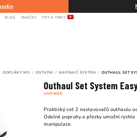
hodin
BLOG
ZNAČKY
TIPY A TRIKY
/
DOPLŇKY WS
/
OSTATNÍ
/
NAPÍNACÍ SYSTÉM
/
OUTHAUL SET SY
Outhaul Set System Easy
UNIFIBER
Praktický set 2 nastavovačů outhaulu od
Odolné popruhy a přezky umožní rychle m
manipulace.