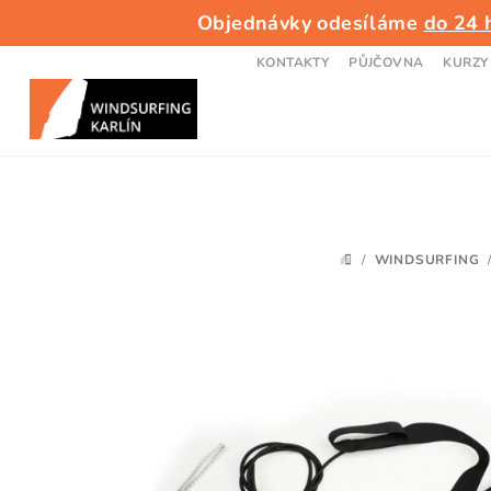
Přejít
Objednávky odesíláme
do 24 
na
obsah
KONTAKTY
PŮJČOVNA
KURZY
/
WINDSURFING
DOMŮ