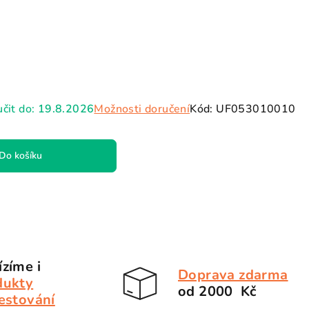
hvězdiček.
čit do:
19.8.2026
Možnosti doručení
Kód:
UF053010010
Do košíku
zíme i
Doprava zdarma
dukty
od 2000 Kč
estování