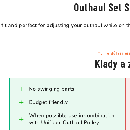
Outhaul Set 
 fit and perfect for adjusting your outhaul while on t
To nejdůležitěj
Klady a 
No swinging parts
Budget friendly
When possible use in combination
with Unifiber Outhaul Pulley