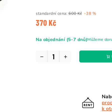
standardní cena:
600 Kč
–38 %
370 Kč
Měrná
cena:
Na objednání (5–7 dnů)
Můžeme doru
−
+
Nabí
pro
k ot