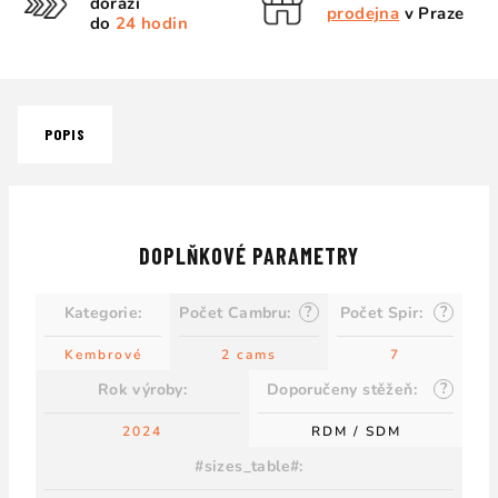
dorazí
prodejna
v Praze
do
24 hodin
POPIS
DOPLŇKOVÉ PARAMETRY
?
?
Kategorie
:
Počet Cambru
:
Počet Spir
:
Kembrové
2 cams
7
?
Rok výroby
:
Doporučeny stěžeň
:
2024
RDM / SDM
#sizes_table#
: