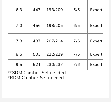
6.3
447
193/200
6/5
Expert/Sel
7.0
456
198/205
6/5
Expert/Sel
7.8
487
207/214
7/6
Expert/Sel
8.5
503
222/229
7/6
Expert/Sel
9.5
521
230/237
7/6
Expert/Sel
**SDM Camber Set needed
*RDM Camber Set needed