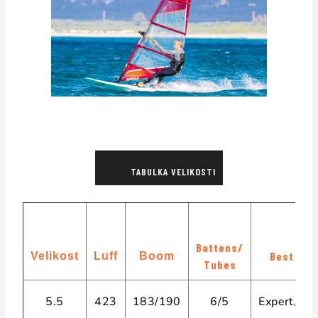
TABULKA VELIKOSTI
Battens/
Best Mas
Velikost
Luff
Boom
Tubes
5.5
423
183/190
6/5
Expert/Sel