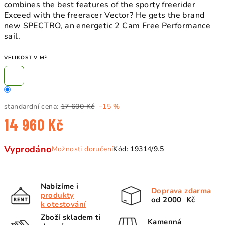
combines the best features of the sporty freerider
Exceed with the freeracer Vector? He gets the brand
new SPECTRO, an energetic 2 Cam Free Performance
sail.
VELIKOST V M²
standardní cena:
17 600 Kč
–15 %
14 960 Kč
Měrná
Vyprodáno
Možnosti doručení
Kód:
19314/9.5
cena:
Nabízíme i
Doprava zdarma
produkty
od 2000 Kč
k otestování
Zboží skladem ti
Kamenná