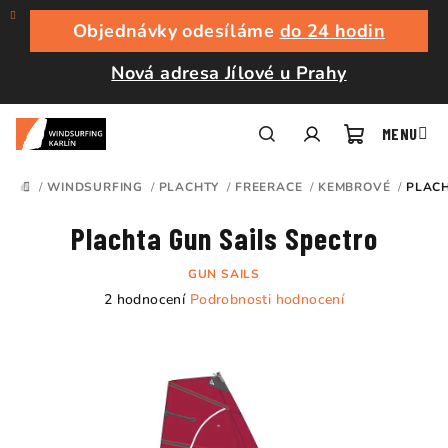
Přejít
na
Objednávky odesíláme
do 24 hodin
obsah
Nová adresa Jílové u Prahy
Nákupní
Hledat
Přihlášení
/
WINDSURFING
/
PLACHTY
/
FREERACE
/
KEMBROVÉ
/
PLACH
DOMŮ
košík
Plachta Gun Sails Spectro
GUN SAILS
Průměrné
2 hodnocení
Podrobnosti hodnocení
hodnocení
produktu
je
5,0
z
5
hvězdiček.