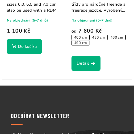
sizes 6.0, 6.5 and 7.0 can
třídy pro náročné freeride a
also be used with a RDM
freerace jezdce. Vyrobený...
mast. With...
Na objednání (5–7 dnů)
Na objednání (5–7 dnů)
1 100 Kč
7 600 Kč
od
400 cm
430 cm
460 cm
490 cm
Do košíku
Detail
Z
á
p
a
ODEBÍRAT NEWSLETTER
t
í