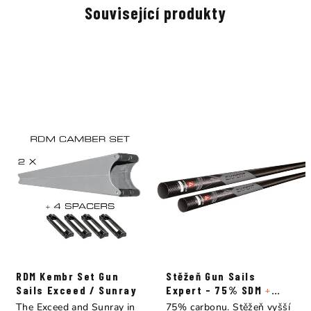
Související produkty
RDM Kembr Set Gun
Stěžeň Gun Sails
Sails Exceed / Sunray
Expert - 75% SDM
+
Obal na stěžeň
The Exceed and Sunray in
75% carbonu. Stěžeň vyšší