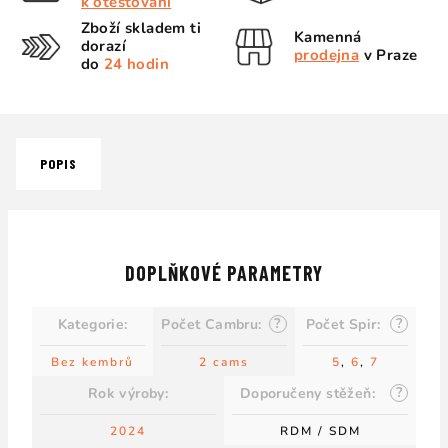
k otestování
Zboží skladem ti
Kamenná
dorazí
prodejna
v Praze
do
24 hodin
POPIS
DOPLŇKOVÉ PARAMETRY
?
?
Kategorie
:
Počet Cambru
:
Počet Spir
:
Bez kembrů
2 cams
5
,
6
,
7
?
Rok výroby
:
Doporučeny stěžeň
:
2024
RDM / SDM