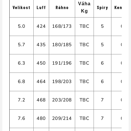
Váha
Velikost
Luff
Ráhno
Spiry
Kembry
Kg
5.0
424
168/173
TBC
5
0
5.7
435
180/185
TBC
5
0
6.3
450
191/196
TBC
6
0
6.8
464
198/203
TBC
6
0
7.2
468
203/208
TBC
7
0
7.6
480
209/214
TBC
7
0