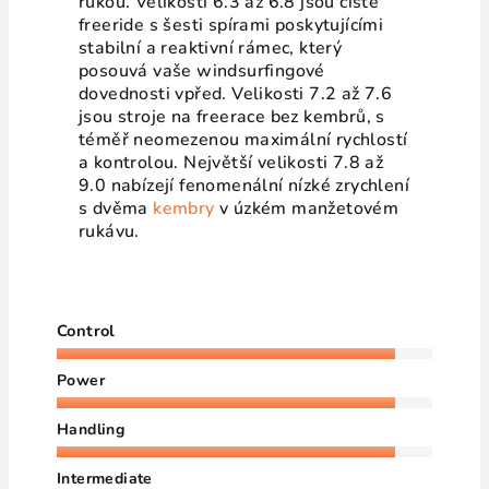
rukou. Velikosti 6.3 až 6.8 jsou čistě
freeride s šesti spírami poskytujícími
stabilní a reaktivní rámec, který
posouvá vaše windsurfingové
dovednosti vpřed. Velikosti 7.2 až 7.6
jsou stroje na freerace bez kembrů, s
téměř neomezenou maximální rychlostí
a kontrolou. Největší velikosti 7.8 až
9.0 nabízejí fenomenální nízké zrychlení
s dvěma
kembry
v úzkém manžetovém
rukávu.
Control
Power
Handling
Intermediate