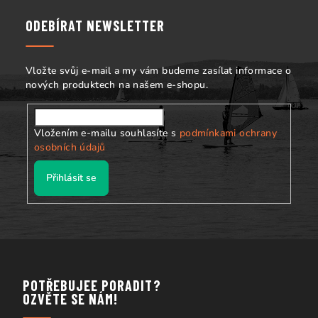
p
a
ODEBÍRAT NEWSLETTER
t
í
Vložte svůj e-mail a my vám budeme zasílat informace o
nových produktech na našem e-shopu.
Vložením e-mailu souhlasíte s
podmínkami ochrany
osobních údajů
Přihlásit se
POTŘEBUJEE PORADIT?
OZVĚTE SE NÁM!