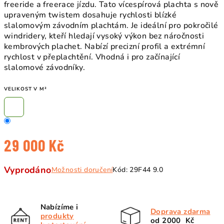
freeride a freerace jízdu. Tato vícespírová plachta s nově
upraveným twistem dosahuje rychlosti blízké
slalomovým závodním plachtám. Je ideální pro pokročilé
windridery, kteří hledají vysoký výkon bez náročnosti
kembrových plachet. Nabízí precizní profil a extrémní
rychlost v přeplachtění. Vhodná i pro začínající
slalomové závodníky.
VELIKOST V M²
29 000 Kč
Měrná
Vyprodáno
Možnosti doručení
Kód:
29F44 9.0
cena:
Nabízíme i
Doprava zdarma
produkty
od 2000 Kč