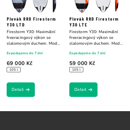
Plovák RRD Firestorm
Plovák RRD Firestorm
Y30 LTD
Y30 LTE
Firestorm Y30: Maximální
Firestorm Y30: Maximální
freeracingový výkon se
freeracingový výkon se
slalomovým duchem. Model
slalomovým duchem. Model
Firestorm...
Firestorm...
Expedujeme do 7 dní
Expedujeme do 7 dní
69 000 Kč
59 000 Kč
105 l
105 l
Detail
Detail
Z
á