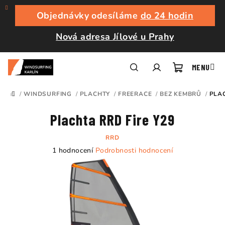
Přejít
na
Objednávky odesíláme
do 24 hodin
obsah
Nová adresa Jílové u Prahy
Nákupní
Hledat
Přihlášení
/
WINDSURFING
/
PLACHTY
/
FREERACE
/
BEZ KEMBRŮ
/
PLAC
DOMŮ
košík
Plachta RRD Fire Y29
RRD
Průměrné
1 hodnocení
Podrobnosti hodnocení
hodnocení
produktu
je
5,0
z
5
hvězdiček.