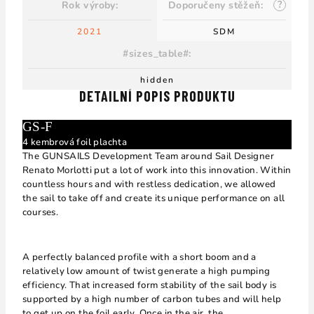
?
Rok výroby
:
Doporučeny stěžeň
:
2021
SDM
#sizes_table#
:
hidden
DETAILNÍ POPIS PRODUKTU
GS-F
4 kembrová foil plachta
The GUNSAILS Development Team around Sail Designer
Renato Morlotti put a lot of work into this innovation. Within
countless hours and with restless dedication, we allowed
the sail to take off and create its unique performance on all
courses.
A perfectly balanced profile with a short boom and a
relatively low amount of twist generate a high pumping
efficiency. That increased form stability of the sail body is
supported by a high number of carbon tubes and will help
to get up on the foil early. Once in the air, the