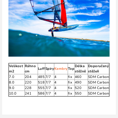
Velikost
Ráhno
Délka
Doporučený
Luff
Spiry
Kembry
Top
m2
cm
stěžně
stěžeň
7.0
204
485
7/7
4
fix
460
SDM Carbon
8.0
220
518
7/7
4
fix
490
SDM Carbon
9.0
228
555
7/7
4
fix
520
SDM Carbon
10.0
241
586
7/7
4
fix
550
SDM Carbon