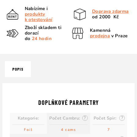
Nabízíme i
Doprava zdarma
produkty
od 2000 Kč
k otestování
Zboží skladem ti
Kamenná
dorazí
prodejna
v Praze
do
24 hodin
POPIS
DOPLŇKOVÉ PARAMETRY
?
?
Kategorie
:
Počet Cambru
:
Počet Spir
:
Foil
4 cams
7