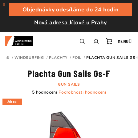
Přejít
na
Objednávky odesíláme
do 24 hodin
obsah
Nová adresa Jílové u Prahy
Nákupní
Hledat
Přihlášení
/
WINDSURFING
/
PLACHTY
/
FOIL
/
PLACHTA GUN SAILS GS-
DOMŮ
košík
Plachta Gun Sails Gs-F
GUN SAILS
Průměrné
5 hodnocení
Podrobnosti hodnocení
hodnocení
Akce
produktu
je
4,6
z
5
hvězdiček.