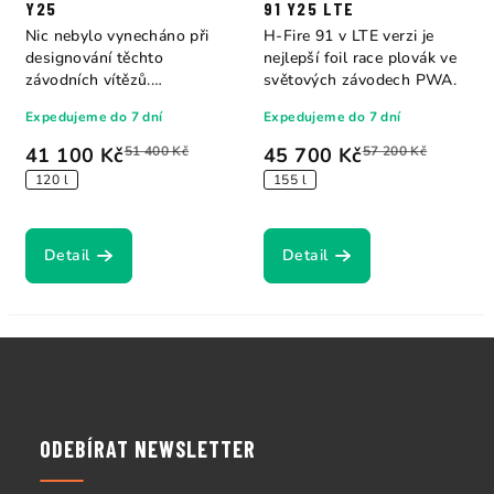
Y25
91 Y25 LTE
Nic nebylo vynecháno při
H-Fire 91 v LTE verzi je
designování těchto
nejlepší foil race plovák ve
závodních vítězů.
světových závodech PWA.
Excelentní rychlost,...
Expedujeme do 7 dní
Expedujeme do 7 dní
41 100 Kč
51 400 Kč
45 700 Kč
57 200 Kč
120 l
155 l
Detail
Detail
Z
á
p
a
ODEBÍRAT NEWSLETTER
t