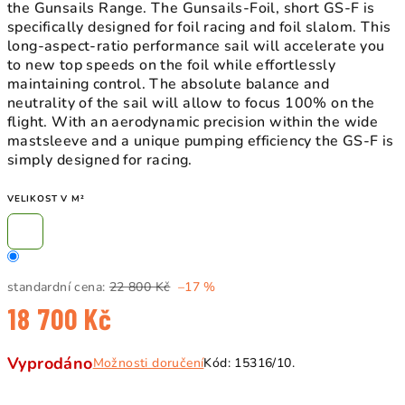
the Gunsails Range. The Gunsails-Foil, short GS-F is
specifically designed for foil racing and foil slalom. This
long-aspect-ratio performance sail will accelerate you
to new top speeds on the foil while effortlessly
maintaining control. The absolute balance and
neutrality of the sail will allow to focus 100% on the
flight. With an aerodynamic precision within the wide
mastsleeve and a unique pumping efficiency the GS-F is
simply designed for racing.
VELIKOST V M²
standardní cena:
22 800 Kč
–17 %
18 700 Kč
Měrná
Vyprodáno
Možnosti doručení
Kód:
15316/10.
cena: