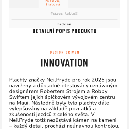
růžová
,
fialová
#sizes_table#
:
hidden
DETAILNÍ POPIS PRODUKTU
DESIGN DRIVEN
INNOVATION
Plachty značky NeilPryde pro rok 2025 jsou
navrženy a důkladně otestovány uznávaným
designérem Robertem Strojem a
Robby
Swiftem
jejich špičkovém vývojovém centru
na Maui. Následně byly tyto plachty dále
vylepšovány na základě poznatků a
zkušeností jezdců z celého světa. V
NeilPryde totiž nezůstává kámen na kameni
– každý detail prochází neúnavnou kontrolou,