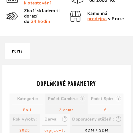
od 2000 Kč
k otestování
Zboží skladem ti
Kamenná
dorazí
prodejna
v Praze
do
24 hodin
POPIS
DOPLŇKOVÉ PARAMETRY
?
?
Kategorie
:
Počet Cambru
:
Počet Spir
:
Foil
2 cams
6
?
?
Rok výroby
:
Barva
:
Doporučeny stěžeň
:
2025
oranžová
,
RDM / SDM