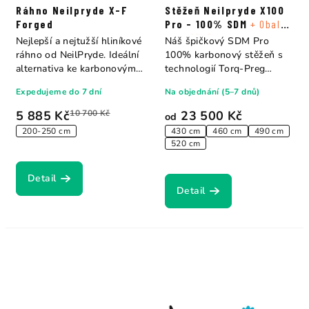
Ráhno Neilpryde X-F
Stěžeň Neilpryde X100
Forged
Pro - 100% SDM
+ Obal
na stěžeň
Nejlepší a nejtužší hliníkové
Náš špičkový SDM Pro
ráhno od NeilPryde. Ideální
100% karbonový stěžeň s
alternativa ke karbonovým
technologií Torq-Preg
ráhnům
poskytuje maximální...
Expedujeme do 7 dní
Na objednání (5–7 dnů)
5 885 Kč
10 700 Kč
23 500 Kč
od
200-250 cm
430 cm
460 cm
490 cm
520 cm
Detail
Detail