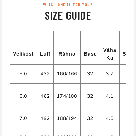
WHICH ONE IS FOR YOU?
SIZE GUIDE
Váha
Velikost
Luff
Ráhno
Base
Spir
Kg
5.0
432
160/166
32
3.7
6
6.0
462
174/180
32
4.1
6
7.0
492
188/194
32
4.5
6