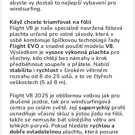
abyste vy dostali to nejlepší vybavení pro
windsurfing.
Když chcete triumfovat na fólii
Flight V8 je naše speciálně navržená fóliová
plachta určená pro volné závody, která v
sobě kombinuje špičkovou technologii řady
Flight EVO
a snadné použití modelu
V8
.
Výsledkem je
vysoce výkonná plachta
pro
všechny, kdo chtějí bez námahy o krok
předběhnout soupeře a přátele. Nabízí
stabilitu
i
rychlost
v širokém větrném
rozsahu od 6 do 25 uzlů, a to ve čtyřech
velikostech (5 až 8 m).
Flight V8 2025 je oblíbenou volbou jak pro
zkušené jezdce, tak pro windsurfingová
centra po celém světě. Její
superrychlý
profil
usnadňuje včasný skluz a jistou jízdu na fólii,
takže se nemusíte bát silnějšího větru ani
lehkých poryvů. Pokud hledáte
rychlou a
dobře ovladatelnou
plachtu, která posune