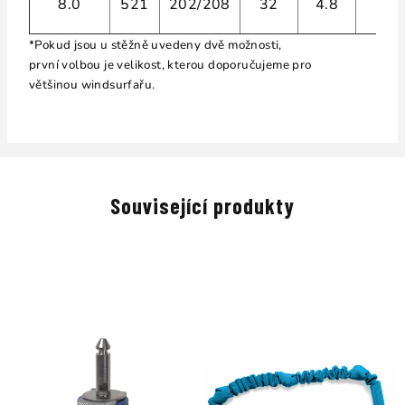
8.0
521
202/208
32
4.8
6
*Pokud jsou u stěžně uvedeny dvě možnosti,
první volbou je velikost, kterou doporučujeme pro
většinou windsurfařu.
Související produkty