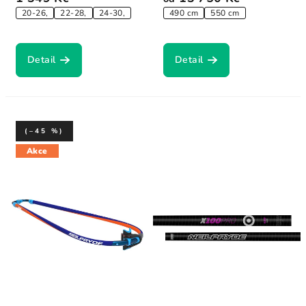
20-26,
22-28,
24-30,
490 cm
550 cm
Detail
Detail
(–45 %)
Akce