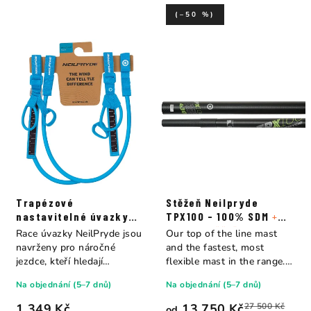
(–50 %)
Trapézové
Stěžeň Neilpryde
nastavitelné úvazky
TPX100 - 100% SDM
+
Neilpryde Race modré
Obal na stěžeň
Race úvazky NeilPryde jsou
Our top of the line mast
navrženy pro náročné
and the fastest, most
jezdce, kteří hledají
flexible mast in the range.
maximální...
The 100%...
Na objednání (5–7 dnů)
Na objednání (5–7 dnů)
1 349 Kč
13 750 Kč
27 500 Kč
od