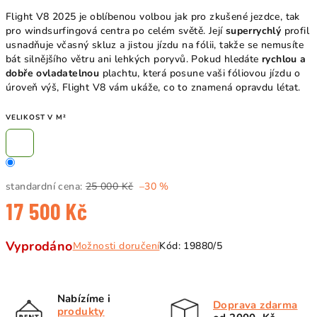
Flight V8 2025 je oblíbenou volbou jak pro zkušené jezdce, tak
pro windsurfingová centra po celém světě. Její
superrychlý
profil
usnadňuje včasný skluz a jistou jízdu na fólii, takže se nemusíte
bát silnějšího větru ani lehkých poryvů. Pokud hledáte
rychlou a
dobře ovladatelnou
plachtu, která posune vaši fóliovou jízdu o
úroveň výš, Flight V8 vám ukáže, co to znamená opravdu létat.
VELIKOST V M²
standardní cena:
25 000 Kč
–30 %
17 500 Kč
Měrná
Vyprodáno
Možnosti doručení
Kód:
19880/5
cena:
Nabízíme i
Doprava zdarma
produkty