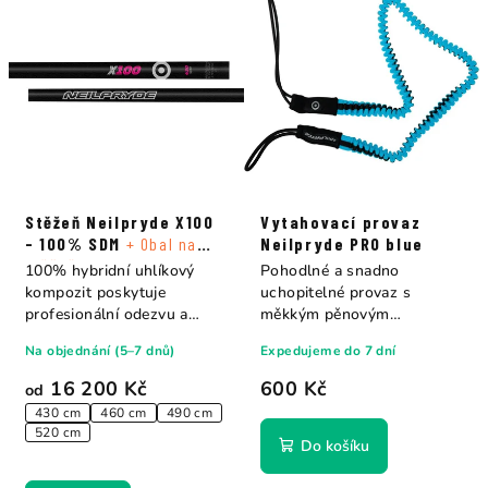
Stěžeň Neilpryde X100
Vytahovací provaz
- 100% SDM
+ Obal na
Neilpryde PRO blue
stěžeň
100% hybridní uhlíkový
Pohodlné a snadno
kompozit poskytuje
uchopitelné provaz s
profesionální odezvu a
měkkým pěnovým
hmotnost na velikost,...
povrchem, které méně
Na objednání (5–7 dnů)
Expedujeme do 7 dní
rotuje a...
16 200 Kč
600 Kč
od
430 cm
460 cm
490 cm
520 cm
Do košíku