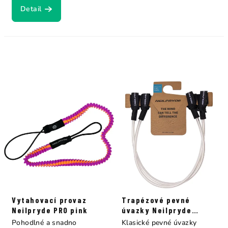
Detail
Vytahovací provaz
Trapézové pevné
Neilpryde PRO pink
úvazky Neilpryde
Travel bíle
Pohodlné a snadno
Klasické pevné úvazky