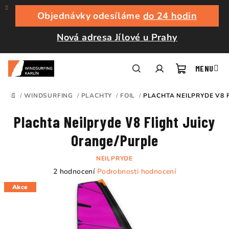
Přejít
na
Objednávky odesíláme
do 24 hodin
obsah
Nová adresa Jílové u Prahy
Nákupní
Hledat
Přihlášení
/
WINDSURFING
/
PLACHTY
/
FOIL
/
PLACHTA NEILPRYDE V8 
DOMŮ
košík
Plachta Neilpryde V8 Flight Juicy
Orange/Purple
NEILPRYDE
Průměrné
2 hodnocení
Podrobnosti hodnocení
hodnocení
Akce
produktu
je
5,0
z