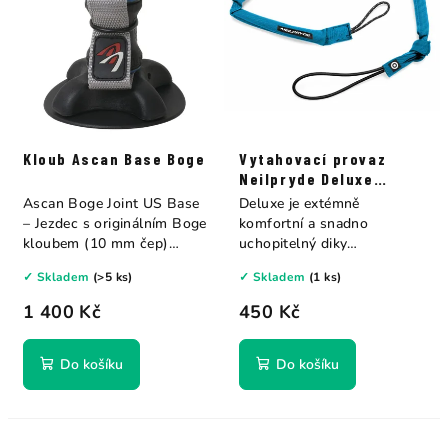
Kloub Ascan Base Boge
Vytahovací provaz
Neilpryde Deluxe
modrý
Ascan Boge Joint US Base
Deluxe je extémně
– Jezdec s originálním Boge
komfortní a snadno
kloubem (10 mm čep)
uchopitelný diky
vyrobeným v...
zesílenému...
✓ Skladem
(>5 ks)
✓ Skladem
(1 ks)
1 400 Kč
450 Kč
Do košíku
Do košíku