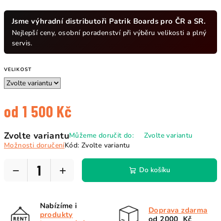
Jsme výhradní distributoři Patrik Boards pro ČR a SR.
Nejlepší ceny, osobní poradenství při výběru velikosti a plný
servis.
VELIKOST
od
1 500 Kč
Měrná
Zvolte variantu
Můžeme doručit do:
Zvolte variantu
cena:
Možnosti doručení
Kód:
Zvolte variantu
−
+
Do košíku
Nabízíme i
Doprava zdarma
produkty
od 2000 Kč