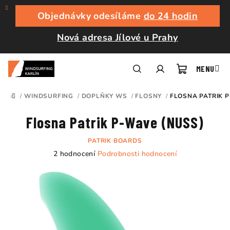
Přejít
na
Objednávky odesíláme
do 24 hodin
obsah
Nová adresa Jílové u Prahy
Nákupní
Hledat
Přihlášení
/
WINDSURFING
/
DOPLŇKY WS
/
FLOSNY
/
FLOSNA PATRIK P
DOMŮ
košík
Flosna Patrik P-Wave (NUSS)
PATRIK BOARDS
Průměrné
2 hodnocení
Podrobnosti hodnocení
hodnocení
produktu
je
4,5
z
5
hvězdiček.