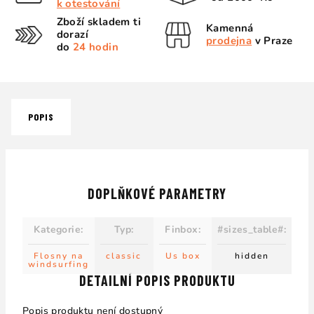
k otestování
Zboží skladem ti
Kamenná
dorazí
prodejna
v Praze
do
24 hodin
POPIS
DOPLŇKOVÉ PARAMETRY
Kategorie
:
Typ
:
Finbox
:
#sizes_table#
:
Flosny na
classic
Us box
hidden
windsurfing
DETAILNÍ POPIS PRODUKTU
Popis produktu není dostupný