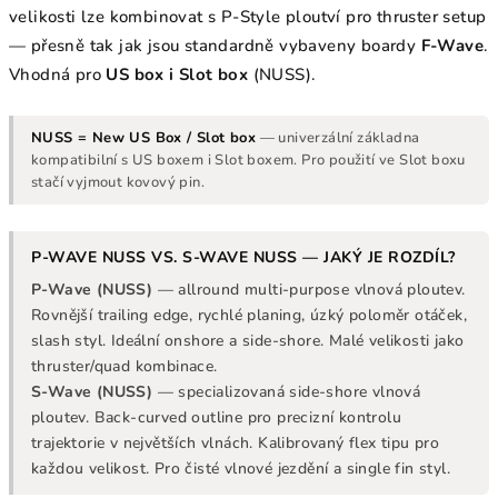
velikosti lze kombinovat s P-Style ploutví pro thruster setup
— přesně tak jak jsou standardně vybaveny boardy
F-Wave
.
Vhodná pro
US box i Slot box
(NUSS).
NUSS = New US Box / Slot box
— univerzální základna
kompatibilní s US boxem i Slot boxem. Pro použití ve Slot boxu
stačí vyjmout kovový pin.
P-WAVE NUSS VS. S-WAVE NUSS — JAKÝ JE ROZDÍL?
P-Wave (NUSS)
— allround multi-purpose vlnová ploutev.
Rovnější trailing edge, rychlé planing, úzký poloměr otáček,
slash styl. Ideální onshore a side-shore. Malé velikosti jako
thruster/quad kombinace.
S-Wave (NUSS)
— specializovaná side-shore vlnová
ploutev. Back-curved outline pro precizní kontrolu
trajektorie v největších vlnách. Kalibrovaný flex tipu pro
každou velikost. Pro čisté vlnové jezdění a single fin styl.