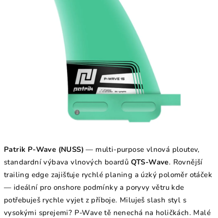
Patrik P-Wave (NUSS)
— multi-purpose vlnová ploutev,
standardní výbava vlnových boardů
QTS-Wave
. Rovnější
trailing edge zajišťuje rychlé planing a úzký poloměr otáček
— ideální pro onshore podmínky a poryvy větru kde
potřebuješ rychle vyjet z příboje. Miluješ slash styl s
vysokými sprejemi? P-Wave tě nenechá na holičkách. Malé