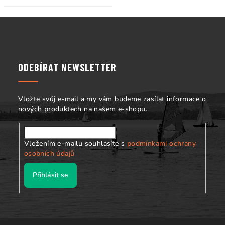
Z
á
p
a
ODEBÍRAT NEWSLETTER
t
í
Vložte svůj e-mail a my vám budeme zasílat informace o
nových produktech na našem e-shopu.
Vložením e-mailu souhlasíte s
podmínkami ochrany
osobních údajů
Přihlásit se