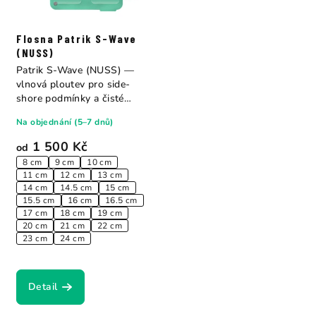
Flosna Patrik S-Wave
(NUSS)
Patrik S-Wave (NUSS) —
vlnová ploutev pro side-
shore podmínky a čisté
vlnové jezdění....
Na objednání (5–7 dnů)
1 500 Kč
od
8 cm
9 cm
10 cm
11 cm
12 cm
13 cm
14 cm
14.5 cm
15 cm
15.5 cm
16 cm
16.5 cm
17 cm
18 cm
19 cm
20 cm
21 cm
22 cm
23 cm
24 cm
Detail