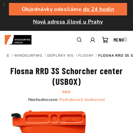
Přejít
na
Objednávky odesíláme
do 24 hodin
obsah
Nová adresa Jílové u Prahy
Nákupní
Hledat
Přihlášení
/
WINDSURFING
/
DOPLŇKY WS
/
FLOSNY
/
FLOSNA RRD 3S 
DOMŮ
košík
Flosna RRD 3S Schorcher center
(USBOX)
RRD
Průměrné
Neohodnoceno
Podrobnosti hodnocení
hodnocení
produktu
je
0,0
z