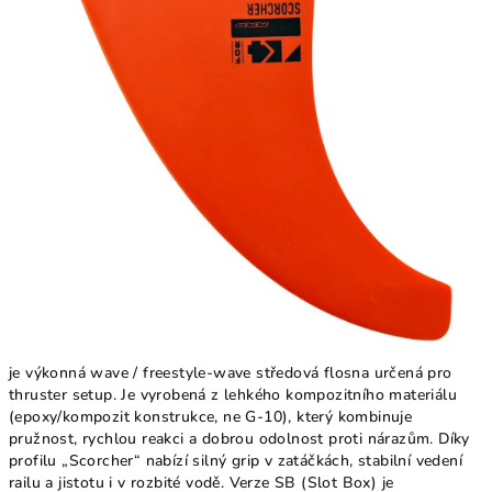
5
hvězdiček.
je výkonná wave / freestyle-wave středová flosna určená pro
thruster setup. Je vyrobená z lehkého kompozitního materiálu
(epoxy/kompozit konstrukce, ne G-10), který kombinuje
pružnost, rychlou reakci a dobrou odolnost proti nárazům. Díky
profilu „Scorcher“ nabízí silný grip v zatáčkách, stabilní vedení
railu a jistotu i v rozbité vodě. Verze SB (Slot Box) je