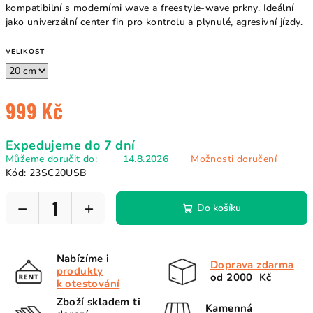
kompatibilní s moderními wave a freestyle-wave prkny. Ideální
jako univerzální center fin pro kontrolu a plynulé, agresivní jízdy.
VELIKOST
999 Kč
Měrná
Expedujeme do 7 dní
cena:
Můžeme doručit do:
14.8.2026
Možnosti doručení
Kód:
23SC20USB
−
+
Do košíku
Nabízíme i
Doprava zdarma
produkty
od 2000 Kč
k otestování
Zboží skladem ti
Kamenná