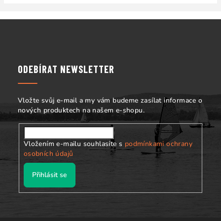
Z
á
p
a
ODEBÍRAT NEWSLETTER
t
í
Vložte svůj e-mail a my vám budeme zasílat informace o
nových produktech na našem e-shopu.
Vložením e-mailu souhlasíte s
podmínkami ochrany
osobních údajů
Přihlásit se