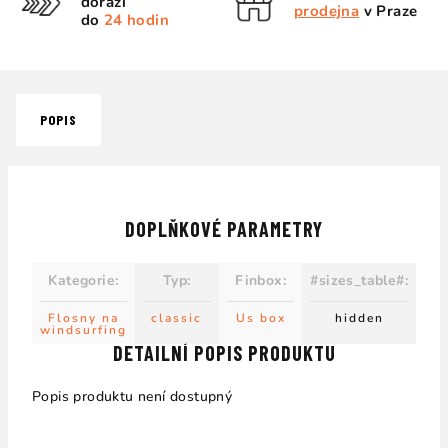
dorazí
prodejna
v Praze
do
24 hodin
POPIS
DOPLŇKOVÉ PARAMETRY
Kategorie
:
Typ
:
Finbox
:
#sizes_table#
:
Flosny na
classic
Us box
hidden
windsurfing
DETAILNÍ POPIS PRODUKTU
Popis produktu není dostupný