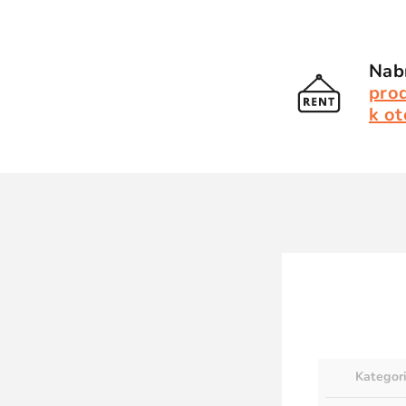
Nabí
pro
k ot
Kategor