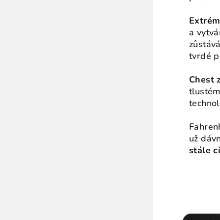
Extrém
a vytvá
zůstává
tvrdé 
Chest 
tlustém
technol
Fahrenh
už dávn
stále c