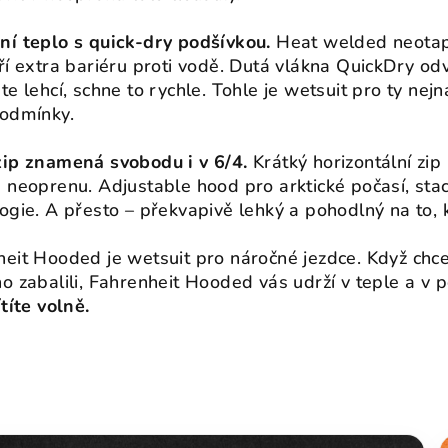
ní teplo s quick-dry podšívkou.
Heat welded neotape
ří extra bariéru proti vodě. Dutá vlákna QuickDry odv
te lehcí, schne to rychle. Tohle je wetsuit pro ty nej
podmínky.
zip znamená svobodu i v 6/4.
Krátký horizontální zip
 neoprenu. Adjustable hood pro arktické počasí, sta
ogie. A přesto – překvapivě lehký a pohodlný na to, k
eit Hooded je wetsuit pro náročné jezdce. Když chce
o zabalili, Fahrenheit Hooded vás udrží v teple a v
ítíte volně.