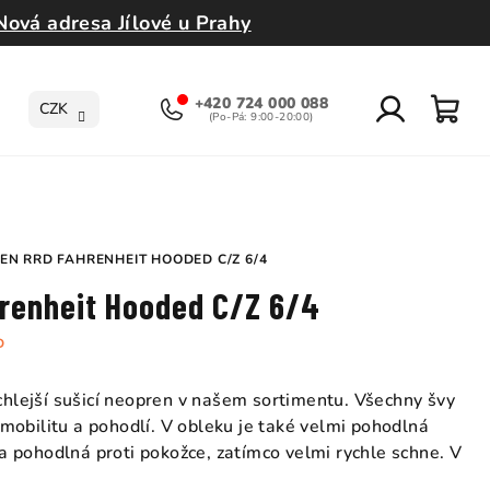
Nová adresa Jílové u Prahy
+420 724 000 088
CZK
Přihlášení
Nák
koší
EN RRD FAHRENHEIT HOODED C/Z 6/4
renheit Hooded C/Z 6/4
D
ychlejší sušicí neopren v našem sortimentu. Všechny švy
mobilitu a pohodlí. V obleku je také velmi pohodlná
á a pohodlná proti pokožce, zatímco velmi rychle schne. V