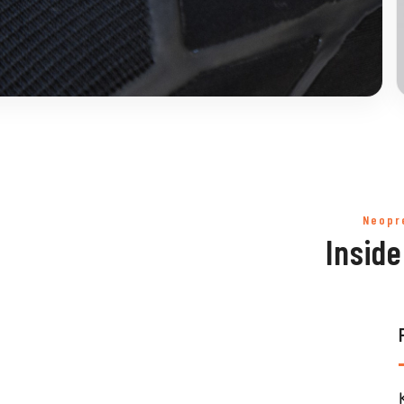
Neopr
Inside