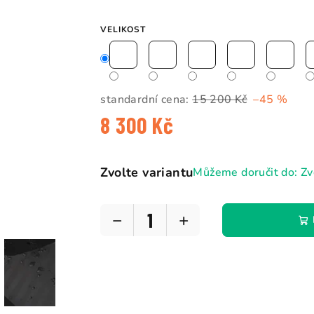
5
hvězdiček.
VELIKOST
standardní cena:
15 200 Kč
–45 %
8 300 Kč
Měrná
cena:
Zvolte variantu
Můžeme doručit do:
Zv
−
+