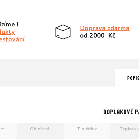
zíme i
Doprava zdarma
dukty
od 2000 Kč
estování
POPI
DOPLŇKOVÉ P
ie
:
Oblečení
:
Tloušťka
:
Teplota 