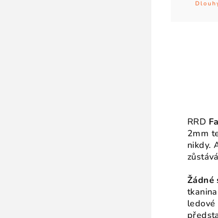
Dlouh
RRD
Fa
2mm tep
nikdy. 
zůstává
Žádné 
tkanina
ledové
předsta