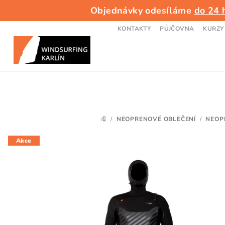
Přejít
Objednávky odesíláme
do 24 
na
obsah
KONTAKTY
PŮJČOVNA
KURZY
/
NEOPRENOVÉ OBLEČENÍ
/
NEOP
DOMŮ
Akce