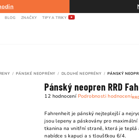
hodin
BLOG
ZNAČKY
TIPY A TRIKY
RENY
/
PÁNSKÉ NEOPRÉNY
/
DLOUHÉ NEOPRÉNY
/
PÁNSKÝ NEOPR
Pánský neopren RRD Fah
Průměrné
12 hodnocení
Podrobnosti hodnocení
RR
hodnocení
produktu
Fahrenheit je pánský nejteplejší a nejr
je
jsou lepeny a páskovány pro maximální 
4,9
tkanina na vnitřní straně, která je tepl
z
nabídce s kapuci a s tloušťkou 6/4.