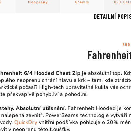
ý
Neopreny
6/4mm
0-9 Cel
DETAILNÍ POPI
RRD
Fahrenhei
hrenheit 6/4 Hooded Chest Zip
je absolutní top. Kd
lého neoprenu chrání hlavu a krk – tam, kde ztrácít
Arktické počasí? High-tech upravitelná kukla vás ochrá
te překvapivě pohybliví a pohodlní.
stehy. Absolutní utěsnění.
Fahrenheit Hooded je kom
 nalepená zevnitř. PowerSeams technologie vytváří n
 vody.
QuickDry
vnitřní podšívka pohlcuje o 20% méně 
vit v neoprenu této tloušťky.