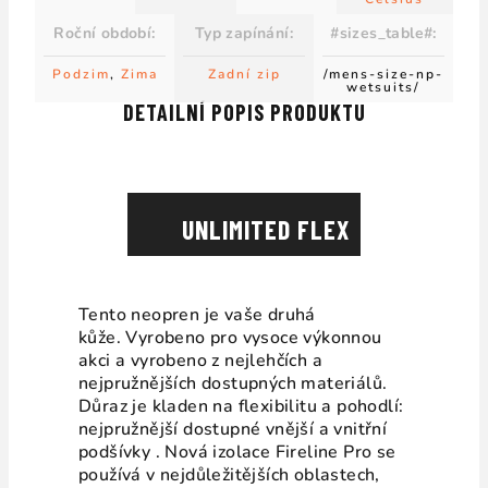
Roční období
:
Typ zapínání
:
#sizes_table#
:
Podzim
,
Zima
Zadní zip
/mens-size-np-
wetsuits/
DETAILNÍ POPIS PRODUKTU
UNLIMITED FLEX
Tento neopren je vaše druhá
kůže. Vyrobeno pro vysoce výkonnou
akci a vyrobeno z nejlehčích a
nejpružnějších dostupných materiálů.
Důraz je kladen na flexibilitu a pohodlí:
nejpružnější dostupné vnější a vnitřní
podšívky . Nová izolace Fireline Pro se
používá v nejdůležitějších oblastech,