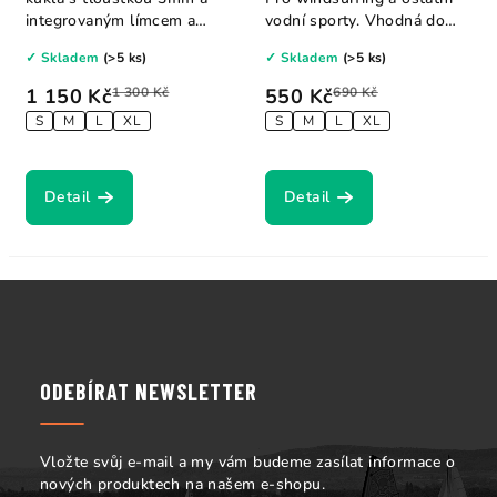
integrovaným límcem a
vodní sporty. Vhodná do
kšiltem....
chladného...
✓ Skladem
(>5 ks)
✓ Skladem
(>5 ks)
1 150 Kč
1 300 Kč
550 Kč
690 Kč
S
M
L
XL
S
M
L
XL
Detail
Detail
Z
á
p
a
ODEBÍRAT NEWSLETTER
t
í
Vložte svůj e-mail a my vám budeme zasílat informace o
nových produktech na našem e-shopu.