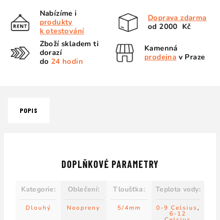
Nabízíme i
Doprava zdarma
produkty
od 2000 Kč
k otestování
Zboží skladem ti
Kamenná
dorazí
prodejna
v Praze
do
24 hodin
POPIS
DOPLŇKOVÉ PARAMETRY
Kategorie
:
Oblečení
:
Tloušťka
:
Teplota vody
:
Dlouhý
Neopreny
5/4mm
0-9 Celsius
,
6-12
Celsius