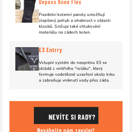
Deposs Knee Flex
Flexibilní kolenní panely umožňují
zlepšený pohyb a ohebnost v oblasti
kloubů
. Snižuje také shlukování
materiálu na zádech kolen.
E3 Entrry
Vstupní systém do neoprénu E3 se
skládá z vnitřního "roláku", který
formuje vodotěsné uzavření okolo krku
a zabraňuje vniknutí vody přes záda.
NEVÍTE SI RADY?
Neváhejte nám zavolat!