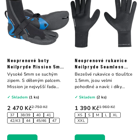
Neoprenové boty
Neoprenové rukavice
Neilpryde Mission 5mm
Neilpryde Seamless
s děleným palcem
Glove 1.5mm
Vysoké 5mm se suchým
Bezešvé rukavice o tloušťce
zipem. S děleným palcem.
1.5mm, jsou velmi
Mission je nejvyšší řada
pohodlné a navíc i díky
neoprénových bot...
absenci švů jsou...
✓ Skladem
(1 ks)
✓ Skladem
(2 ks)
2 470 Kč
2 750 Kč
1 390 Kč
1 960 Kč
37
38/39
40
41
XS
S
M
L
XL
42/43
44
45/46
47
XXL