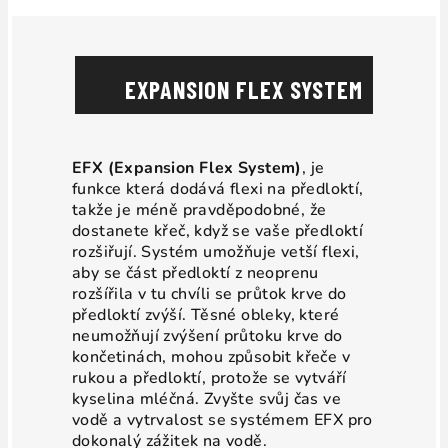
EXPANSION FLEX SYSTEM
EFX (Expansion Flex System)
, je
funkce která dodává flexi na předloktí,
takže je méně pravděpodobné, že
dostanete křeč, když se vaše předloktí
rozšiřují. S
ystém umožňuje vetší flexi,
aby se část předloktí z neoprenu
rozšířila v tu chvíli se průtok krve do
předloktí zvýší. Těsné obleky, které
neumožňují zvýšení průtoku krve do
končetinách, mohou způsobit křeče v
rukou a předloktí, protože se vytváří
kyselina mléčná. Zvyšte svůj čas ve
vodě a vytrvalost se systémem EFX pro
dokonalý zážitek na vodě.