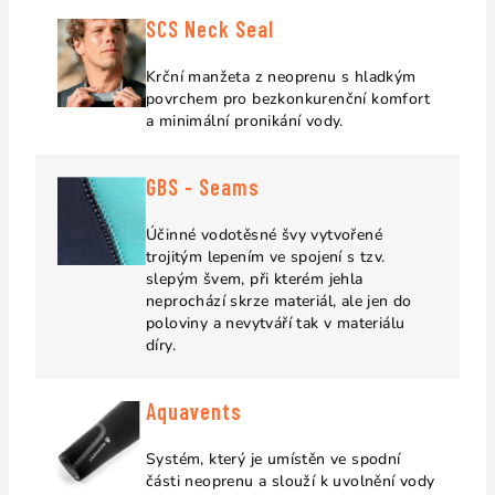
SCS Neck Seal
Krční manžeta z neoprenu s hladkým
povrchem pro bezkonkurenční komfort
a minimální pronikání vody.
GBS - Seams
Účinné vodotěsné švy vytvořené
trojitým lepením ve spojení s tzv.
slepým švem, při kterém jehla
neprochází skrze materiál, ale jen do
poloviny a nevytváří tak v materiálu
díry.
Aquavents
Systém, který je umístěn ve spodní
části neoprenu a slouží k uvolnění vody