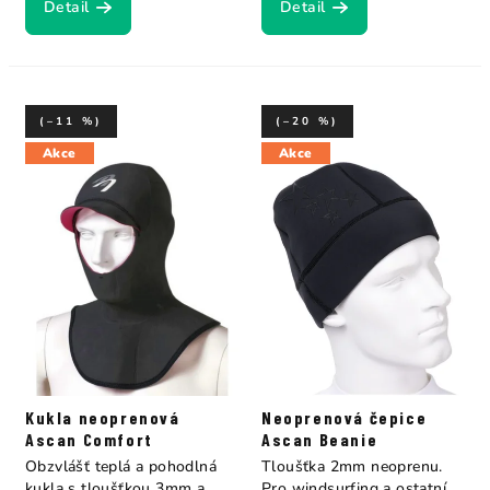
Detail
Detail
(–11 %)
(–20 %)
Akce
Akce
Kukla neoprenová
Neoprenová čepice
Ascan Comfort
Ascan Beanie
Obzvlášť teplá a pohodlná
Tloušťka 2mm neoprenu.
kukla s tloušťkou 3mm a
Pro windsurfing a ostatní