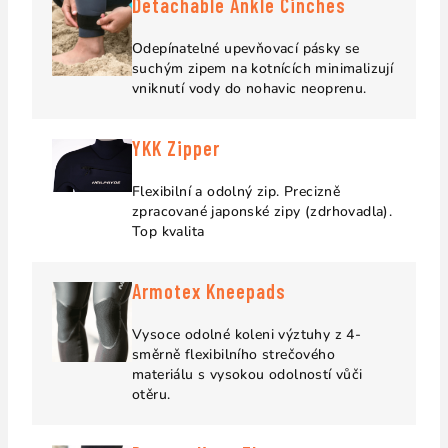
Detachable Ankle Cinches
Odepínatelné upevňovací pásky se
suchým zipem na kotnících minimalizují
vniknutí vody do nohavic neoprenu.
YKK Zipper
Flexibilní a odolný zip. Precizně
zpracované japonské zipy (zdrhovadla).
Top kvalita
Armotex Kneepads
Vysoce odolné koleni výztuhy z 4-
směrně flexibilního strečového
materiálu s vysokou odolností vůči
otěru.