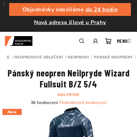
Přejít
na
Objednávky odesíláme
do 24 hodin
obsah
Nová adresa Jílové u Prahy
Nákupní
Hledat
Přihlášení
/
NEOPRENOVÉ OBLEČENÍ
/
NEOPRENY
/
PÁNSKÉ NEOPRÉNY
/
DOMŮ
košík
Pánský neopren Neilpryde Wizard
Fullsuit B/Z 5/4
NEILPRYDE
Průměrné
36 hodnocení
Podrobnosti hodnocení
hodnocení
Akce
produktu
je
4,8
z