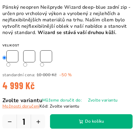
Pánský neopren Neilpryde Wizard deep-blue zadní zip -
určen pro vrcholový výkon a vyrobený z nejlehčích a
nejflexibilnějších materiálů na trhu. Naším cílem bylo
vytvořit nejflexibilnější oblek v naší nabídce a stanovit
nový standard.
Wizard se stává vaší druhou kůží.
VELIKOST
standardní cena:
10 000 Kč
–50 %
4 999 Kč
Měrná
Zvolte variantu
Můžeme doručit do:
Zvolte variantu
cena:
Možnosti doručení
Kód:
Zvolte variantu
−
+
Do košíku