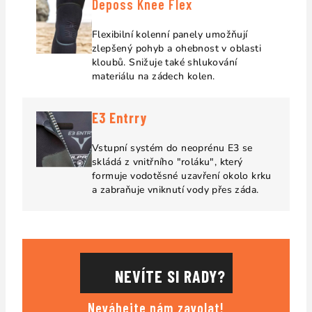
Deposs Knee Flex
Flexibilní kolenní panely umožňují
zlepšený pohyb a ohebnost v oblasti
kloubů
. Snižuje také shlukování
materiálu na zádech kolen.
E3 Entrry
Vstupní systém do neoprénu E3 se
skládá z vnitřního "roláku", který
formuje vodotěsné uzavření okolo krku
a zabraňuje vniknutí vody přes záda.
NEVÍTE SI RADY?
Neváhejte nám zavolat!