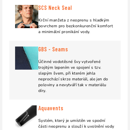
SCS Neck Seal
Krční manžeta z neoprenu s hladkým
povrchem pro bezkonkurenční komfort
a minimální pronikání vody.
GBS - Seams
Účinné vodotěsné švy vytvořené
trojitým lepením ve spojení s tzv.
slepým švem, při kterém jehla
neprochází skrze materiál, ale jen do
poloviny a nevytváří tak v materiálu
díry.
Aquavents
Systém, který je umístěn ve spodní
části neoprenu a slouží k uvolnění vody