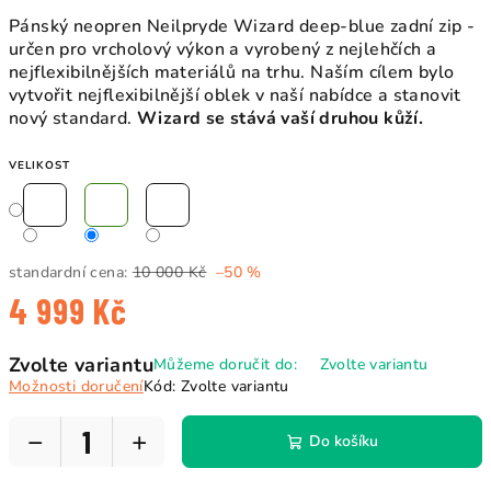
Pánský neopren Neilpryde Wizard deep-blue zadní zip -
určen pro vrcholový výkon a vyrobený z nejlehčích a
nejflexibilnějších materiálů na trhu. Naším cílem bylo
vytvořit nejflexibilnější oblek v naší nabídce a stanovit
nový standard.
Wizard se stává vaší druhou kůží.
VELIKOST
standardní cena:
10 000 Kč
–50 %
4 999 Kč
Měrná
Zvolte variantu
Můžeme doručit do:
Zvolte variantu
cena:
Možnosti doručení
Kód:
Zvolte variantu
−
+
Do košíku