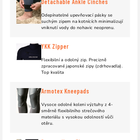
Detachable Ankle Cinches
Odepínatelné upevňovací pásky se
suchým zipem na kotnících minimalizují
vniknutí vody do nohavic neoprenu.
YKK Zipper
Flexibilní a odolný zip. Precizně
zpracované japonské zipy (zdrhovadla).
Top kvalita
Armotex Kneepads
Vysoce odolné koleni výztuhy z 4-
směrně flexibilního strečového
materiálu s vysokou odolností vůči
otěru.