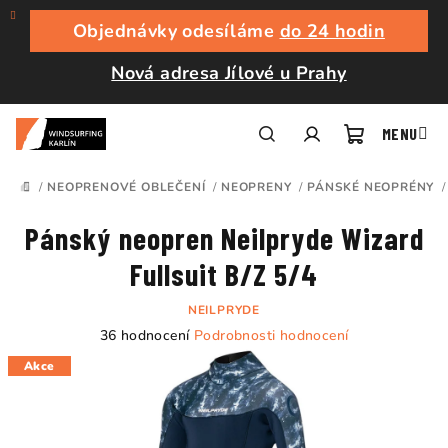
Přejít
na
Objednávky odesíláme
do 24 hodin
obsah
Nová adresa Jílové u Prahy
Nákupní
Hledat
Přihlášení
/
NEOPRENOVÉ OBLEČENÍ
/
NEOPRENY
/
PÁNSKÉ NEOPRÉNY
/
DOMŮ
košík
Pánský neopren Neilpryde Wizard
Fullsuit B/Z 5/4
NEILPRYDE
Průměrné
36 hodnocení
Podrobnosti hodnocení
hodnocení
Akce
produktu
je
4,8
z