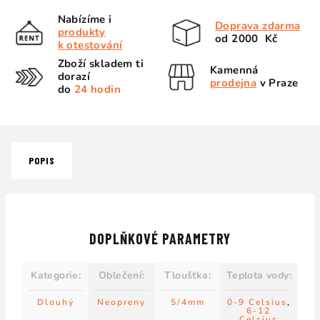
Nabízíme i
Doprava zdarma
produkty
od 2000 Kč
k otestování
Zboží skladem ti
Kamenná
dorazí
prodejna
v Praze
do
24 hodin
POPIS
DOPLŇKOVÉ PARAMETRY
Kategorie
:
Oblečení
:
Tloušťka
:
Teplota vody
:
Dlouhý
Neopreny
5/4mm
0-9 Celsius
,
6-12
Celsius