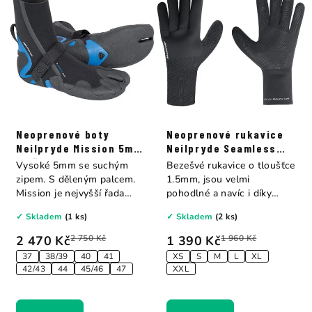
Neoprenové boty
Neoprenové rukavice
Neilpryde Mission 5mm
Neilpryde Seamless
s děleným palcem
Glove 1.5mm
Vysoké 5mm se suchým
Bezešvé rukavice o tloušťce
zipem. S děleným palcem.
1.5mm, jsou velmi
Mission je nejvyšší řada
pohodlné a navíc i díky
neoprénových bot...
absenci švů jsou...
✓ Skladem
(1 ks)
✓ Skladem
(2 ks)
2 470 Kč
2 750 Kč
1 390 Kč
1 960 Kč
37
38/39
40
41
XS
S
M
L
XL
42/43
44
45/46
47
XXL