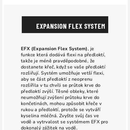
EXPANSION FLEX SYSTEM
EFX (Expansion Flex System)
, je
funkce která dodává flexi na předloktí,
takže je méně pravděpodobné, že
dostanete křeč, když se vaše předloktí
rozšiřují. S
ystém umožňuje vetší flexi,
aby se část předloktí z neoprenu
rozšířila v tu chvíli se průtok krve do
předloktí zvýší. Těsné obleky, které
neumožňují zvýšení průtoku krve do
končetinách, mohou způsobit křeče v
rukou a předloktí, protože se vytváří
kyselina mléčná. Zvyšte svůj čas ve
vodě a vytrvalost se systémem EFX pro
dokonalý zážitek na vodě.