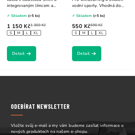
integrovaným límcem a
vodní sporty. Vhodná do
kšiltem....
chladného...
✓ Skladem
(>5 ks)
✓ Skladem
(>5 ks)
1 150 Kč
1 300 Kč
550 Kč
690 Kč
S
M
L
XL
S
M
L
XL
Detail
Detail
Z
á
p
a
ODEBÍRAT NEWSLETTER
t
í
Vložte svůj e-mail a my vám budeme zasílat informace o
nových produktech na našem e-shopu.