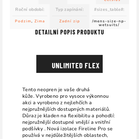
Roční období
:
Typ zapínání
:
#sizes_table#
:
Podzim
,
Zima
Zadní zip
/mens-size-np-
wetsuits/
DETAILNÍ POPIS PRODUKTU
UNLIMITED FLEX
Tento neopren je vaše druhá
kůže. Vyrobeno pro vysoce výkonnou
akci a vyrobeno z nejlehčích a
nejpružnějších dostupných materiálů.
Důraz je kladen na flexibilitu a pohodlí:
nejpružnější dostupné vnější a vnitřní
podšívky . Nová izolace Fireline Pro se
používá v nejdůležitějších oblastech,