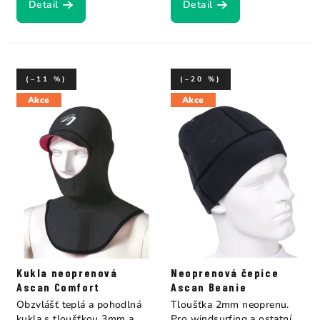
Detail
Detail
(–11 %)
(–20 %)
Akce
Akce
Kukla neoprenová
Neoprenová čepice
Ascan Comfort
Ascan Beanie
Obzvlášť teplá a pohodlná
Tloušťka 2mm neoprenu.
kukla s tloušťkou 3mm a
Pro windsurfing a ostatní