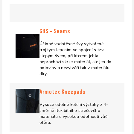
GBS - Seams
Účinné vodotěsné švy vytvořené
trojitým lepením ve spojení s tzv.
slepým švem, při kterém jehla
neprochází skrze materiál, ale jen do
poloviny a nevytváří tak v materiálu
díry.
Armotex Kneepads
Vysoce odolné koleni výztuhy z 4-
směrně flexibilního strečového
materiálu s vysokou odolností vůči
otěru.