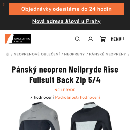
Přejít
na
Objednávky odesíláme
do 24 hodin
obsah
Nová adresa Jílové u Prahy
Nákupní
Hledat
Přihlášení
/
NEOPRENOVÉ OBLEČENÍ
/
NEOPRENY
/
PÁNSKÉ NEOPRÉNY
/
DOMŮ
košík
Pánský neopren Neilpryde Rise
Fullsuit Back Zip 5/4
NEILPRYDE
Průměrné
7 hodnocení
Podrobnosti hodnocení
hodnocení
produktu
je
4,6
z