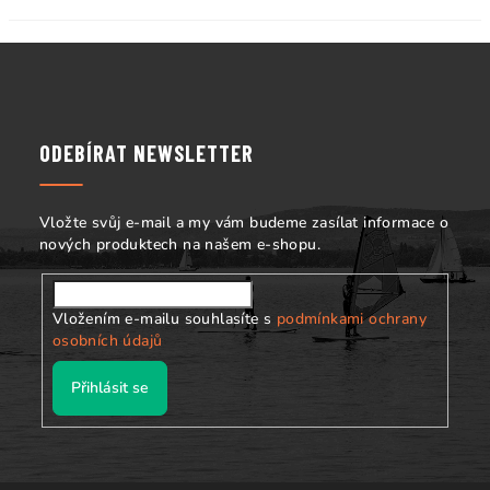
Z
á
p
a
ODEBÍRAT NEWSLETTER
t
í
Vložte svůj e-mail a my vám budeme zasílat informace o
nových produktech na našem e-shopu.
Vložením e-mailu souhlasíte s
podmínkami ochrany
osobních údajů
Přihlásit se