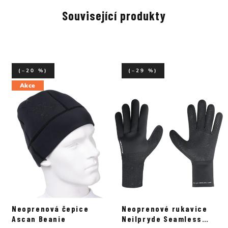
Související produkty
(–20 %)
(–29 %)
Akce
Neoprenová čepice
Neoprenové rukavice
Ascan Beanie
Neilpryde Seamless