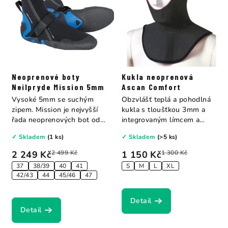
Neoprenové boty
Kukla neoprenová
Neilpryde Mission 5mm
Ascan Comfort
Vysoké 5mm se suchým
Obzvlášť teplá a pohodlná
zipem. Mission je nejvyšší
kukla s tloušťkou 3mm a
řada neoprenových bot od
integrovaným límcem a
Neilprydu....
kšiltem....
✓ Skladem
(1 ks)
✓ Skladem
(>5 ks)
2 249 Kč
2 499 Kč
1 150 Kč
1 300 Kč
37
38/39
40
41
S
M
L
XL
42/43
44
45/46
47
Detail
Detail