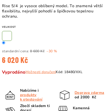
Rise 5/4 je vysoce oblíbený model.
To znamená větší
flexibilitu, nejvyšší pohodlí a špičkovou tepelnou
ochranu.
VELIKOST
standardní cena:
8 600 Kč
–30 %
6 020 Kč
Měrná
Vyprodáno
Možnosti doručení
Kód:
18480/XXL
cena:
Nabízíme i
Doprava zdarma
produkty
od 2000 Kč
k otestování
Zboží skladem ti
Kamenná
dorazí