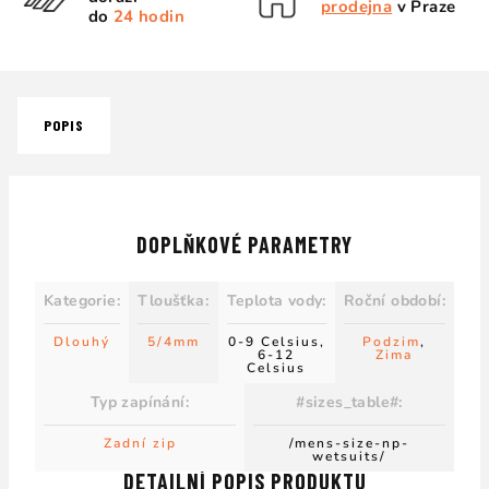
prodejna
v Praze
do
24 hodin
POPIS
DOPLŇKOVÉ PARAMETRY
Kategorie
:
Tloušťka
:
Teplota vody
:
Roční období
:
Dlouhý
5/4mm
0-9 Celsius,
Podzim
,
6-12
Zima
Celsius
Typ zapínání
:
#sizes_table#
:
Zadní zip
/mens-size-np-
wetsuits/
DETAILNÍ POPIS PRODUKTU