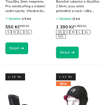
Glove 1.5mm
Tloušťka 2mm neoprenu.
Bezešvé rukavice o tloušťce
Pro windsurfing a ostatní
1.5mm, jsou velmi
vodní sporty. Vhodná do
pohodlné a navíc i díky
chladného...
absenci švů jsou...
✓ Skladem
(>5 ks)
✓ Skladem
(2 ks)
550 Kč
690 Kč
1 390 Kč
1 960 Kč
S
M
L
XL
XS
S
M
L
XL
XXL
Detail
Detail
(–10 %)
(–11 %)
Akce