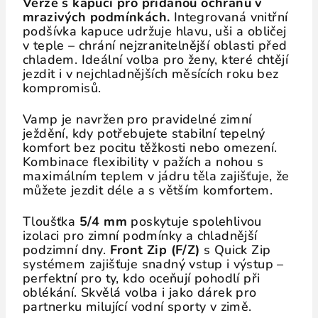
Verze s kapucí pro přidanou ochranu v
mrazivých podmínkách.
Integrovaná vnitřní
podšívka kapuce udržuje hlavu, uši a obličej
v teple – chrání nejzranitelnější oblasti před
chladem. Ideální volba pro ženy, které chtějí
jezdit i v nejchladnějších měsících roku bez
kompromisů.
Vamp je navržen pro pravidelné zimní
ježdění, kdy potřebujete stabilní tepelný
komfort bez pocitu těžkosti nebo omezení.
Kombinace flexibility v pažích a nohou s
maximálním teplem v jádru těla zajišťuje, že
můžete jezdit déle a s větším komfortem.
Tloušťka
5/4 mm
poskytuje spolehlivou
izolaci pro zimní podmínky a chladnější
podzimní dny.
Front Zip (F/Z)
s Quick Zip
systémem zajišťuje snadný vstup i výstup –
perfektní pro ty, kdo oceňují pohodlí při
oblékání. Skvělá volba i jako dárek pro
partnerku milující vodní sporty v zimě.