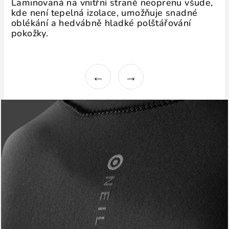
Laminovaná na vnitřní straně neoprenu všude,
kde není tepelná izolace, umožňuje snadné
oblékání a hedvábně hladké polštářování
pokožky.
←
→