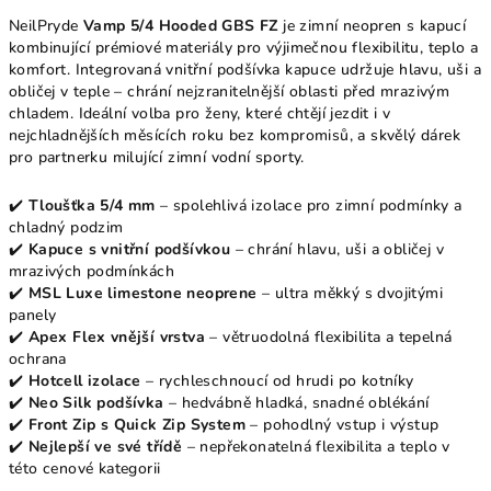
NeilPryde
Vamp 5/4 Hooded GBS FZ
je zimní neopren s kapucí
kombinující prémiové materiály pro výjimečnou flexibilitu, teplo a
komfort. Integrovaná vnitřní podšívka kapuce udržuje hlavu, uši a
obličej v teple – chrání nejzranitelnější oblasti před mrazivým
chladem. Ideální volba pro ženy, které chtějí jezdit i v
nejchladnějších měsících roku bez kompromisů, a skvělý dárek
pro partnerku milující zimní vodní sporty.
✔️
Tloušťka 5/4 mm
– spolehlivá izolace pro zimní podmínky a
chladný podzim
✔️
Kapuce s vnitřní podšívkou
– chrání hlavu, uši a obličej v
mrazivých podmínkách
✔️
MSL Luxe limestone neoprene
– ultra měkký s dvojitými
panely
✔️
Apex Flex vnější vrstva
– větruodolná flexibilita a tepelná
ochrana
✔️
Hotcell izolace
– rychleschnoucí od hrudi po kotníky
✔️
Neo Silk podšívka
– hedvábně hladká, snadné oblékání
✔️
Front Zip s Quick Zip System
– pohodlný vstup i výstup
✔️
Nejlepší ve své třídě
– nepřekonatelná flexibilita a teplo v
této cenové kategorii