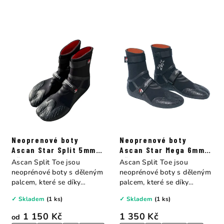
Neoprenové boty
Neoprenové boty
Ascan Star Split 5mm s
Ascan Star Mega 6mm s
děleným palcem
děleným palcem
Ascan Split Toe jsou
Ascan Split Toe jsou
neoprénové boty s děleným
neoprénové boty s děleným
palcem, které se díky
palcem, které se díky
svému...
svému...
✓ Skladem
(1 ks)
✓ Skladem
(1 ks)
1 150 Kč
1 350 Kč
od