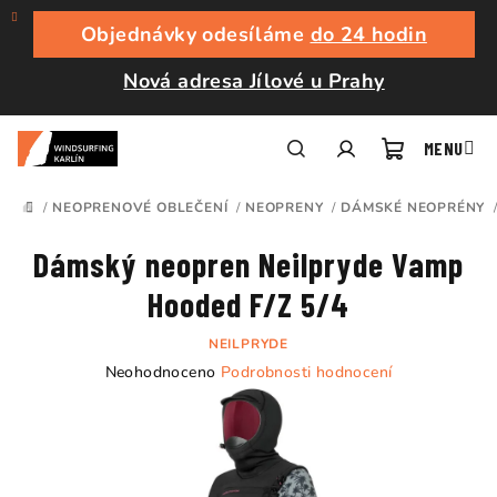
Přejít
na
Objednávky odesíláme
do 24 hodin
obsah
Nová adresa Jílové u Prahy
Nákupní
Hledat
Přihlášení
/
NEOPRENOVÉ OBLEČENÍ
/
NEOPRENY
/
DÁMSKÉ NEOPRÉNY
DOMŮ
košík
Dámský neopren Neilpryde Vamp
Hooded F/Z 5/4
NEILPRYDE
Průměrné
Neohodnoceno
Podrobnosti hodnocení
hodnocení
produktu
je
0,0
z