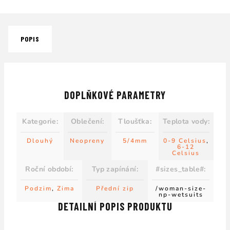
POPIS
DOPLŇKOVÉ PARAMETRY
Kategorie
:
Oblečení
:
Tloušťka
:
Teplota vody
:
Dlouhý
Neopreny
5/4mm
0-9 Celsius
,
6-12
Celsius
Roční období
:
Typ zapínání
:
#sizes_table#
:
Podzim
,
Zima
Přední zip
/woman-size-
np-wetsuits
DETAILNÍ POPIS PRODUKTU