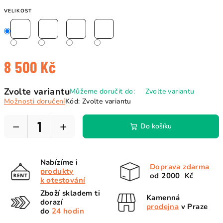
VELIKOST
8 500 Kč
Měrná
Zvolte variantu
Můžeme doručit do:
Zvolte variantu
cena:
Možnosti doručení
Kód:
Zvolte variantu
−
+
Do košíku
Nabízíme i
Doprava zdarma
produkty
od 2000 Kč
k otestování
Zboží skladem ti
Kamenná
dorazí
prodejna
v Praze
do
24 hodin