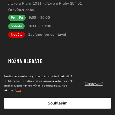
Jílové u Prahy 1011 - Jílové u Prahy 254 01
Otevírací doba
9:00 – 20:00
Po – Pá
10:00 – 19:00
Sobota
Zavřeno (po domluvě)
Neděle
MOŽNÁ HLEDÁTE
Blog
Používáme cookies, abychom Vám umožnili pohodlné
Tipy, triky a videonávody
prohlížení webu a díky analýze provozu webu neustále
Nastavení
Prodávané značky
zlepšovali jeho funkce, výkon a použitelnost.
Více
informací
zde
.
Kurzy
Slovník pojmů
Souhlasím