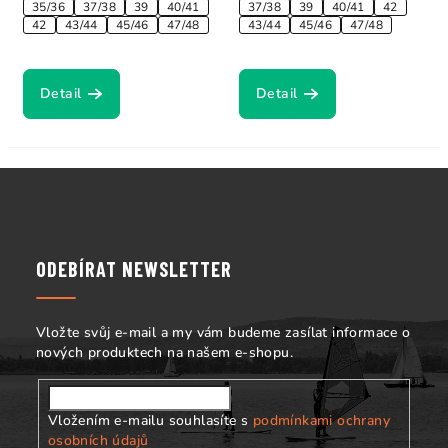
35/36
37/38
39
40/41
37/38
39
40/41
42
42
43/44
45/46
47/48
43/44
45/46
47/48
Detail
Detail
Z
á
p
a
ODEBÍRAT NEWSLETTER
t
í
Vložte svůj e-mail a my vám budeme zasílat informace o
nových produktech na našem e-shopu.
Vložením e-mailu souhlasíte s
podmínkami ochrany
osobních údajů