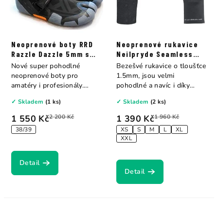
Neoprenové boty RRD
Neoprenové rukavice
Razzle Dazzle 5mm s
Neilpryde Seamless
děleným palcem
Glove 1.5mm
Nové super pohodlné
Bezešvé rukavice o tloušťce
neoprenové boty pro
1.5mm, jsou velmi
amatéry i profesionály.
pohodlné a navíc i díky
Vysoké boty –...
absenci švů jsou...
✓ Skladem
(1 ks)
✓ Skladem
(2 ks)
1 550 Kč
2 200 Kč
1 390 Kč
1 960 Kč
38/39
XS
S
M
L
XL
XXL
Detail
Detail