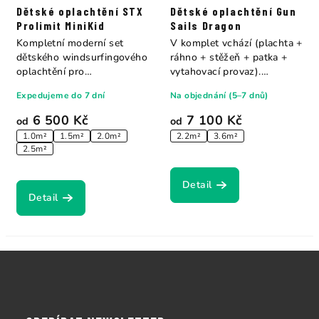
Dětské oplachtění STX
Dětské oplachtění Gun
Prolimit MiniKid
Sails Dragon
Kompletní moderní set
V komplet vchází (plachta +
dětského windsurfingového
ráhno + stěžeň + patka +
oplachtění pro
vytahovací provaz).
paddleboarding a...
Navržena...
Expedujeme do 7 dní
Na objednání (5–7 dnů)
6 500 Kč
7 100 Kč
od
od
1.0m²
1.5m²
2.0m²
2.2m²
3.6m²
2.5m²
Detail
Detail
Z
á
p