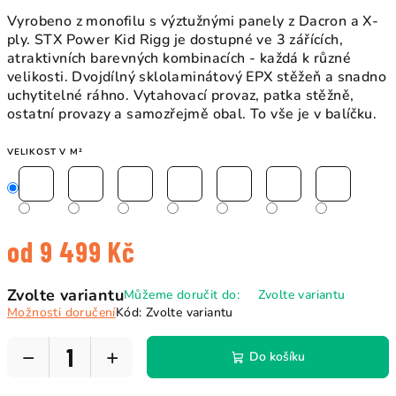
Vyrobeno z monofilu s výztužnými panely z Dacron a X-
ply. STX Power Kid Rigg je dostupné ve 3 zářících,
atraktivních barevných kombinacích - každá k různé
velikosti. Dvojdílný sklolaminátový EPX stěžeň a snadno
uchytitelné ráhno. Vytahovací provaz, patka stěžně,
ostatní provazy a samozřejmě obal. To vše je v balíčku.
VELIKOST V M²
od
9 499 Kč
Měrná
Zvolte variantu
Můžeme doručit do:
Zvolte variantu
cena:
Možnosti doručení
Kód:
Zvolte variantu
−
+
Do košíku