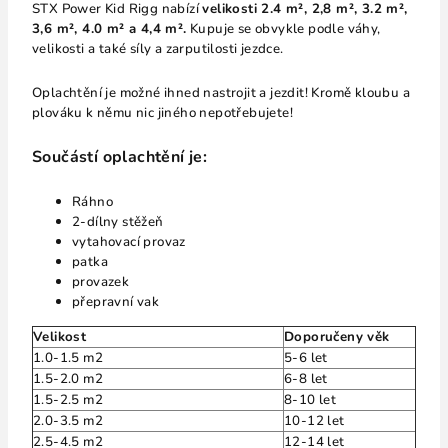
STX Power Kid Rigg nabízí
velikosti 2.4 m², 2,8 m², 3.2 m²,
3,6 m², 4.0 m² a 4,4 m².
Kupuje se obvykle podle váhy,
velikosti a také síly a zarputilosti jezdce.
Oplachtění je možné ihned nastrojit a jezdit! Kromě kloubu a
plováku k němu nic jiného nepotřebujete!
Součástí oplachtění je:
Ráhno
2-dílny stěžeň
vytahovací provaz
patka
provazek
přepravní vak
Velikost
Doporučeny věk
1.0-1.5 m2
5-6 let
1.5-2.0 m2
6-8 let
1.5-2.5 m2
8-10 let
2.0-3.5 m2
10-12 let
2.5-4.5 m2
12-14 let