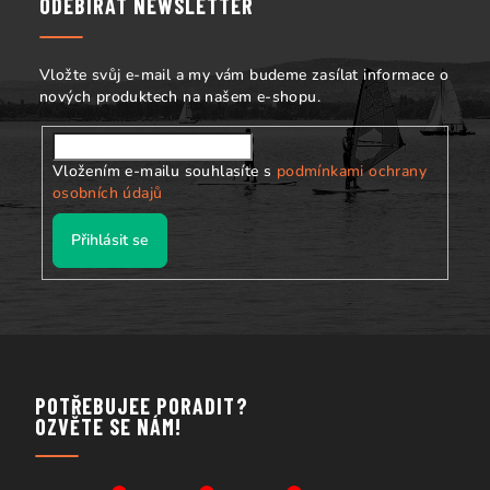
a
ODEBÍRAT NEWSLETTER
t
í
Vložte svůj e-mail a my vám budeme zasílat informace o
nových produktech na našem e-shopu.
Vložením e-mailu souhlasíte s
podmínkami ochrany
osobních údajů
Přihlásit se
POTŘEBUJEE PORADIT?
OZVĚTE SE NÁM!