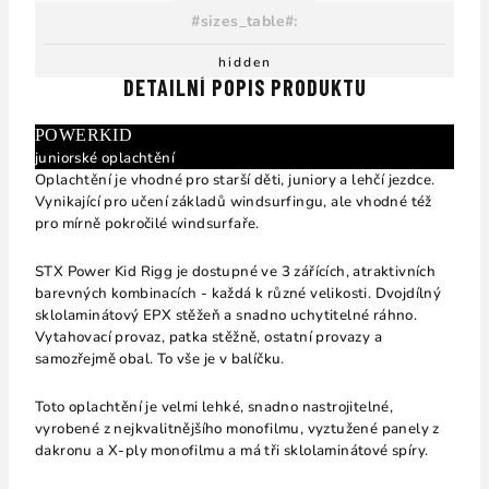
#sizes_table#
:
hidden
DETAILNÍ POPIS PRODUKTU
POWERKID
juniorské oplachtění
Oplachtění je vhodné pro starší děti, juniory a lehčí jezdce.
Vynikající pro učení základů windsurfingu, ale vhodné též
pro mírně pokročilé windsurfaře.
STX Power Kid Rigg je dostupné ve 3 zářících, atraktivních
barevných kombinacích - každá k různé velikosti. Dvojdílný
sklolaminátový EPX stěžeň a snadno uchytitelné ráhno.
Vytahovací provaz, patka stěžně, ostatní provazy a
samozřejmě obal. To vše je v balíčku.
Toto oplachtění je velmi lehké, snadno nastrojitelné,
vyrobené z nejkvalitnějšího monofilmu, vyztužené panely z
dakronu a X-ply monofilmu a má tři sklolaminátové spíry.