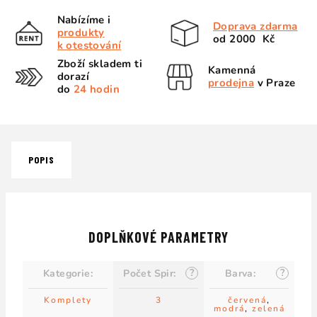
Nabízíme i
Doprava zdarma
produkty
od 2000 Kč
k otestování
Zboží skladem ti
Kamenná
dorazí
prodejna
v Praze
do
24 hodin
POPIS
DOPLŇKOVÉ PARAMETRY
?
?
Kategorie
:
Počet Spir
:
Barva
:
Komplety
3
červená
,
modrá
,
zelená