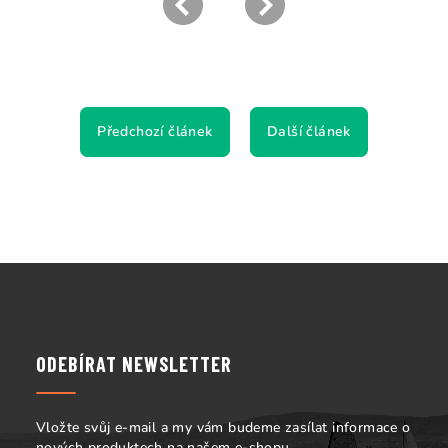
Předchozí článek
Další článek
Z
á
p
a
ODEBÍRAT NEWSLETTER
t
í
Vložte svůj e-mail a my vám budeme zasílat informace o
nových produktech na našem e-shopu.