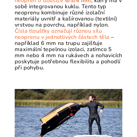
neopren o tloušťce
6/5/4 mm
, který má v
sobě integrovanou kuklu. Tento typ
neoprenu kombinuje různé izolační
materiály uvnitř a kašírovanou (textilní)
vrstvou na povrchu, například nylon.
Čísla tloušťky označují různou sílu
neoprenu v jednotlivých částech těla
–
například 6 mm na trupu zajišťuje
maximální tepelnou izolaci, zatímco 5
mm nebo 4 mm na rukávech a nohavicích
poskytuje potřebnou flexibilitu a pohodlí
při pohybu.