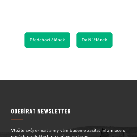
Předchozí článek
Další článek
Z
á
p
a
ODEBÍRAT NEWSLETTER
t
í
Vložte svůj e-mail a my vám budeme zasílat informace o
nových produktech na našem e-shopu.