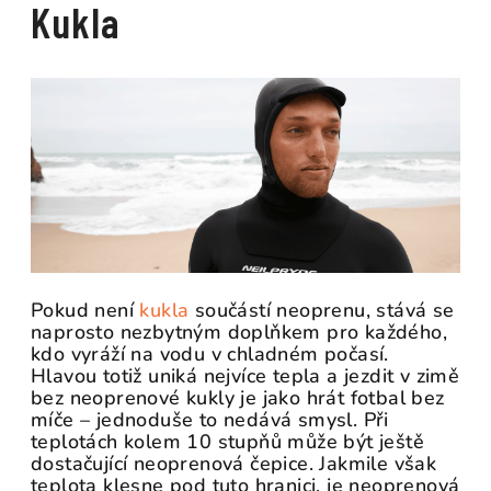
Kukla
Pokud není
kukla
součástí neoprenu, stává se
naprosto nezbytným doplňkem pro každého,
kdo vyráží na vodu v chladném počasí.
Hlavou totiž uniká nejvíce tepla a jezdit v zimě
bez neoprenové kukly je jako hrát fotbal bez
míče – jednoduše to nedává smysl. Při
teplotách kolem 10 stupňů může být ještě
dostačující neoprenová čepice. Jakmile však
teplota klesne pod tuto hranici, je neoprenová