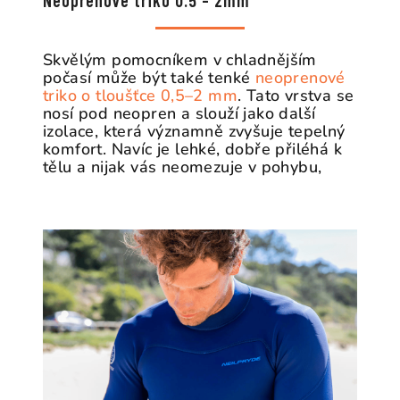
Skvělým pomocníkem v chladnějším
počasí může být také tenké
neoprenové
triko o tloušťce 0,5–2 mm
. Tato vrstva se
nosí pod neopren a slouží jako další
izolace, která významně zvyšuje tepelný
komfort. Navíc je lehké, dobře přiléhá k
tělu a nijak vás neomezuje v pohybu,