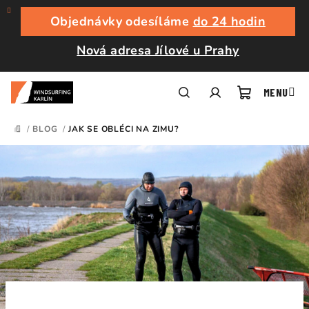
Přejít
na
Objednávky odesíláme
do 24 hodin
obsah
Nová adresa Jílové u Prahy
Nákupní
Hledat
Přihlášení
/
BLOG
/
JAK SE OBLÉCI NA ZIMU?
DOMŮ
košík