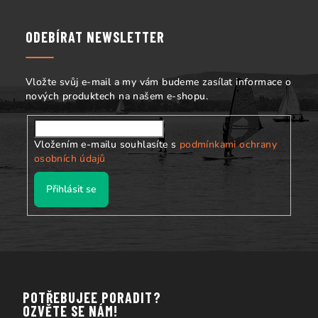
p
a
ODEBÍRAT NEWSLETTER
t
í
Vložte svůj e-mail a my vám budeme zasílat informace o
nových produktech na našem e-shopu.
Vložením e-mailu souhlasíte s
podmínkami ochrany
osobních údajů
Přihlásit se
POTŘEBUJEE PORADIT?
OZVĚTE SE NÁM!