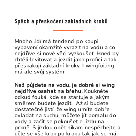
Spěch a přeskočení základních kroků
Mnoho lidí má tendenci po koupi
vybavení okamžitě vyrazit na vodu a co
nejdříve si nové věci vyzkoušet. Hned by
chtěli levitovat a jezdit jako profíci a tak
přeskakují základní kroky. I wingfoiling
má ale svůj systém.
Než půjdete na vodu, je dobré si wing
nejdříve osahat na břehu.
Koukněte
odkud fouká, kde se startuje a jakým
směrem budete jezdit. Až si budete
dostatečně jistí, že wing umíte dobře
ovládat na suchu, můžete jít pomalu do
vody a začít se pokoušet o jízdu na
prkně. S jízdou opět nikam nespěchejte a
učte se vše krok po kroku tak jak se má.