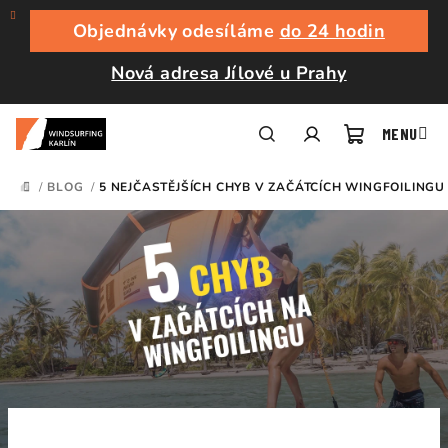
Přejít
na
Objednávky odesíláme
do 24 hodin
obsah
Nová adresa Jílové u Prahy
Nákupní
Hledat
Přihlášení
/
BLOG
/
5 NEJČASTĚJŠÍCH CHYB V ZAČÁTCÍCH WINGFOILINGU
DOMŮ
košík