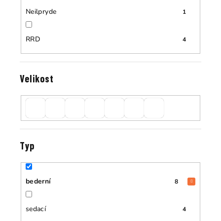
Neilpryde
1
RRD
4
Velikost
Typ
bederní
8
sedací
4