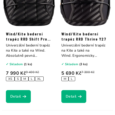
Wind/Kite bederní
Wind/Kite bederní
trapéz RRD Shift Pro
trapéz RRD Thrive Y27
Y27
Univerzální bederní trapéz
Univerzální bederní trapéz
na Kite a také na Wind.
na Kite a také na
Absolutně pevná
Wind. Ergonomicky
konstrukce s měkkým...
tvarovaný trapéz....
✓ Skladem
(1 ks)
✓ Skladem
(3 ks)
7 990 Kč
9 400 Kč
5 690 Kč
7 300 Kč
XS
S
M
L
XL
M
L
Detail
Detail