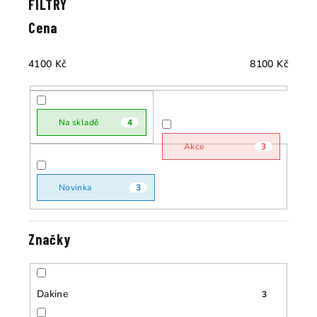
e
p
Cena
n
i
í
s
4100
Kč
8100
Kč
p
p
r
r
o
o
Na skladě
4
d
d
u
Akce
3
u
k
k
t
Novinka
3
t
ů
ů
Značky
Dakine
3