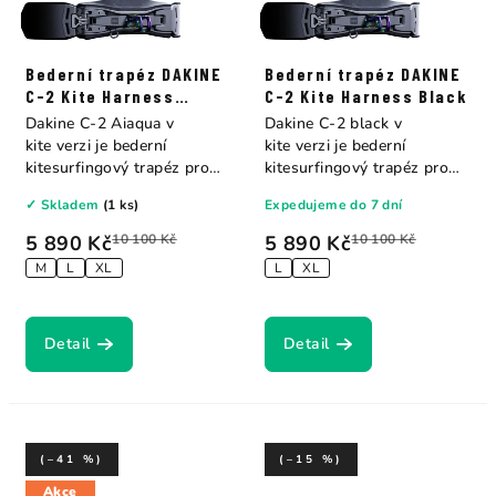
Bederní trapéz DAKINE
Bederní trapéz DAKINE
C-2 Kite Harness
C-2 Kite Harness Black
Aiaqua
Dakine C-2 Aiaqua v
Dakine C-2 black v
kite verzi je bederní
kite verzi je bederní
kitesurfingový trapéz pro
kitesurfingový trapéz pro
jezdce, kteří...
jezdce, kteří...
✓ Skladem
(1 ks)
Expedujeme do 7 dní
5 890 Kč
10 100 Kč
5 890 Kč
10 100 Kč
M
L
XL
L
XL
Detail
Detail
(–41 %)
(–15 %)
Akce