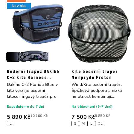
Novinka
Bederní trapéz DAKINE
Kite bederní trapéz
C-2 Kite Harness
Neilpryde Proton
Florida Blue
Dakine C-2 Florida Blue v
Wind/Kite bederní trapéz.
kite verzi je bederní
Špičková podpora a nízká
kitesurfingový trapéz pro
hmotnost kombinují
jezdce,...
flexibilitu a...
Expedujeme do 7 dní
Na objednání (5–7 dnů)
5 890 Kč
10 100 Kč
7 500 Kč
8 850 Kč
L
S
M
L
XL