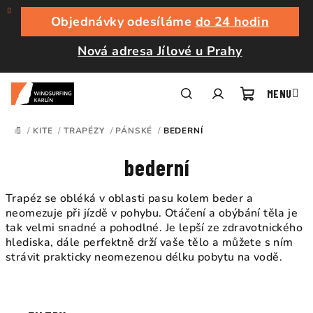
Přejít
na
Objednávky odesíláme
do 24 hodin
obsah
Nová adresa Jílové u Prahy
Nákupní
Hledat
Přihlášení
/
KITE
/
TRAPÉZY
/
PÁNSKÉ
/
BEDERNÍ
DOMŮ
košík
bederní
Trapéz se obléká v oblasti pasu kolem beder a
neomezuje při jízdě v pohybu. Otáčení a obýbání těla je
tak velmi snadné a pohodlné. Je lepší ze zdravotnického
hlediska, dále perfektně drží vaše tělo a můžete s ním
strávit prakticky neomezenou délku pobytu na vodě.
Ř
a
V
z
ý