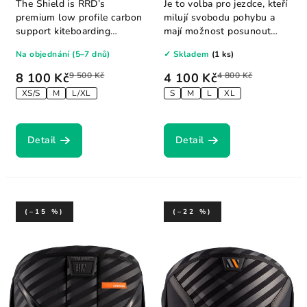
The Shield is RRD’s
Je to volba pro jezdce, kteří
premium low profile carbon
milují svobodu pohybu a
support kiteboarding
mají možnost posunout
harness. The light...
trapéz v...
Na objednání (5–7 dnů)
✓ Skladem
(1 ks)
8 100 Kč
9 500 Kč
4 100 Kč
4 800 Kč
XS/S
M
L/XL
S
M
L
XL
Detail
Detail
(–15 %)
(–22 %)