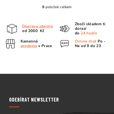
8
položek celkem
O
v
l
Zboží skladem ti
Doprava zdarma
á
dorazí
od 2000 Kč
d
do
24 hodin
a
Kamenná
Online chat
Po -
c
prodejna
v Praze
Ne od 9 do 23
í
p
r
v
k
Z
y
á
v
p
ý
p
a
ODEBÍRAT NEWSLETTER
i
t
s
í