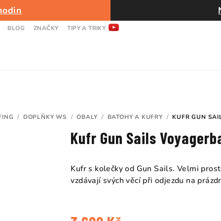
hodin
BLOG
ZNAČKY
TIPY A TRIKY
FING
/
DOPLŇKY WS
/
OBALY
/
BATOHY A KUFRY
/
KUFR GUN SAI
Kufr Gun Sails Voyagerb
Kufr s kolečky od Gun Sails. Velmi pros
vzdávají svých věcí při odjezdu na prázdn