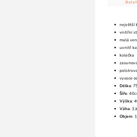
Batoh
největší
vnitřní s
malá ven
uvnitř k
kolečka
zasunova
polstrov
vysoce o
Délka
: 
Šíře
: 40
Výška
: 
Váha
: 3,
Objem
: 