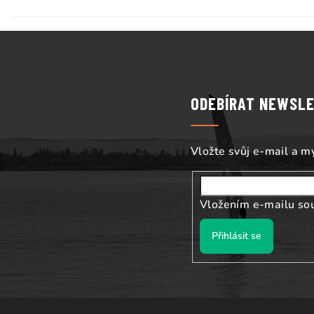
Z
á
p
ODEBÍRAT NEWSL
a
t
Vložte svůj e-mail a 
í
Vložením e-mailu so
Přihlásit se