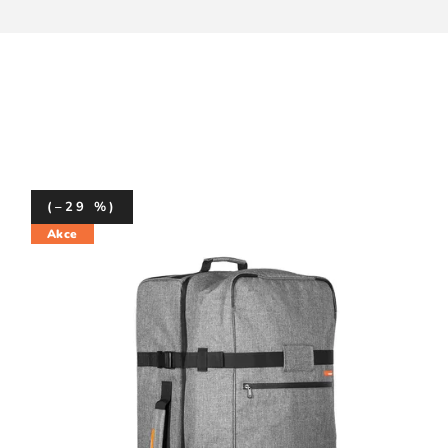
(–29 %)
Akce