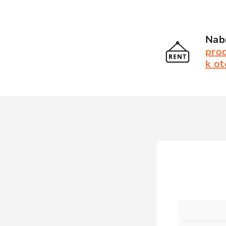
Nabí
pro
k ot