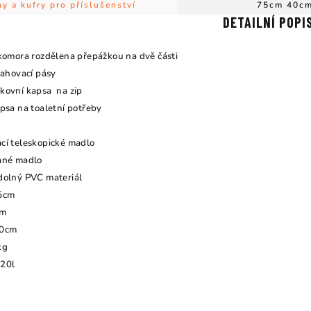
y a kufry pro příslušenství
75cm 40c
DETAILNÍ POPI
 komora rozdělena přepážkou na dvě části
tahovací pásy
kovní kapsa na zip
apsa na toaletní potřeby
cí teleskopické madlo
ané madlo
dolný PVC materiál
75cm
cm
40cm
kg
120l