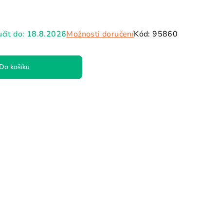
hvězdiček.
čit do:
18.8.2026
Možnosti doručení
Kód:
95860
Do košíku