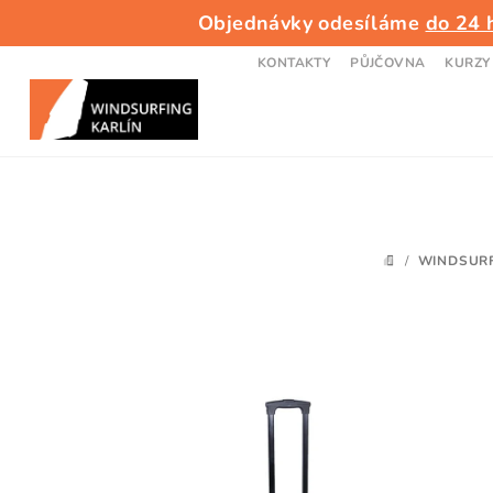
Přejít
Objednávky odesíláme
do 24 
na
obsah
KONTAKTY
PŮJČOVNA
KURZY
/
WINDSUR
DOMŮ