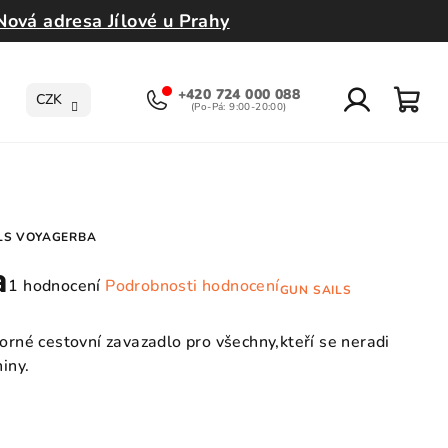
Nová adresa Jílové u Prahy
+420 724 000 088
CZK
Přihlášení
Nák
koší
LS VOYAGERBA
a
Průměrné
1 hodnocení
Podrobnosti hodnocení
GUN SAILS
hodnocení
produktu
torné cestovní zavazadlo pro všechny,kteří se neradi
je
iny.
5,0
z
5