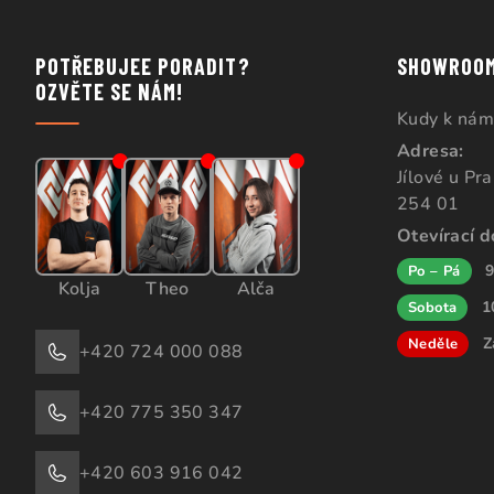
POTŘEBUJEE PORADIT?
SHOWROO
OZVĚTE SE NÁM!
Kudy k nám
Adresa:
Jílové u Pr
254 01
Otevírací 
9
Po – Pá
Kolja
Theo
Alča
1
Sobota
Z
Neděle
+420 724 000 088
+420 775 350 347
+420 603 916 042