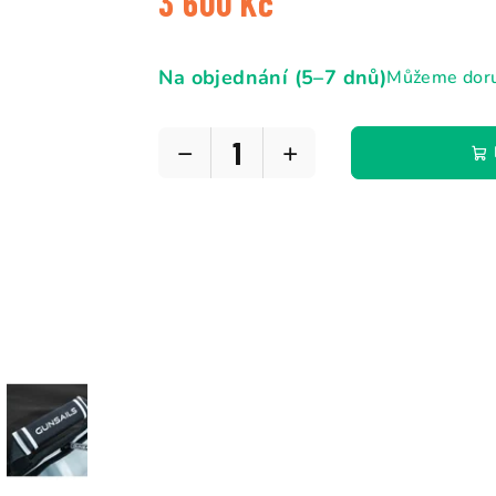
3 600 Kč
Měrná
cena:
Na objednání (5–7 dnů)
Můžeme doru
−
+