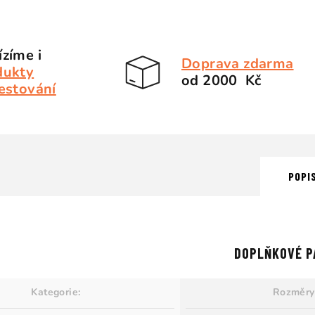
zíme i
Doprava zdarma
dukty
od 2000 Kč
estování
POPI
DOPLŇKOVÉ P
Kategorie
:
Rozměry