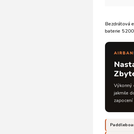
Bezdrátová e
baterie 5200
AIRBAN
Nasta
Zbyt
Výkonný 
jakmile 
zapocení 
Paddlebo