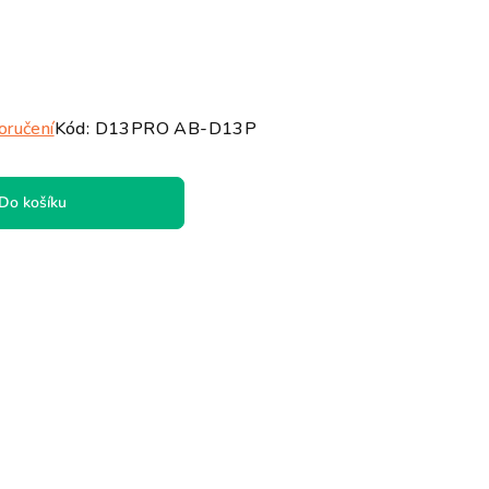
oručení
Kód:
D13PRO AB-D13P
Do košíku