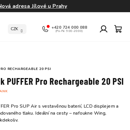
Nová adresa Jílové u Prahy
+420 724 000 088
CZK
Přihlášení
Nák
koší
PRO RECHARGEABLE 20 PSI
nk PUFFER Pro Rechargeable 20 PSI
BANK
FER Pro SUP Air s vestavěnou baterií, LCD displejem a
dovaného tlaku. Ideální na cesty – nafoukne Wing,
kdekoliv.