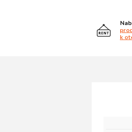
Nabí
pro
k ot