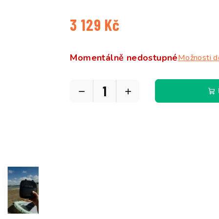
5
hvězdiček.
3 129 Kč
Měrná
cena:
Momentálně nedostupné
Možnosti d
−
+