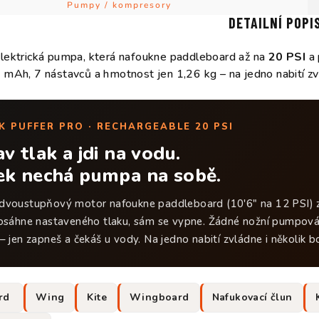
Pumpy / kompresory
DETAILNÍ POPI
lektrická pumpa, která nafoukne paddleboard až na
20 PSI
a 
 mAh, 7 nástavců a hmotnost jen 1,26 kg – na jedno nabití zv
K PUFFER PRO · RECHARGEABLE 20 PSI
v tlak a jdi na vodu.
ek nechá pumpa na sobě.
dvoustupňový motor nafoukne paddleboard (10'6" na 12 PSI)
dosáhne nastaveného tlaku, sám se vypne. Žádné nožní pumpová
– jen zapneš a čekáš u vody. Na jedno nabití zvládne i několik 
ard
Wing
Kite
Wingboard
Nafukovací člun