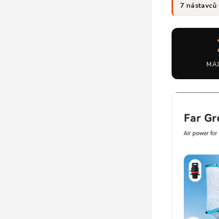
7 nástavců 
MA