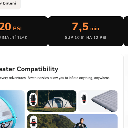
v balení
20
7,5
PSI
min
XIMÁLNÍ TLAK
SUP 10'6" NA 12 PSI