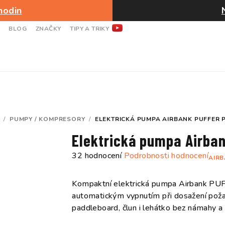
hodin
BLOG
ZNAČKY
TIPY A TRIKY
/
PUMPY / KOMPRESORY
/
ELEKTRICKÁ PUMPA AIRBANK PUFFER 
Elektrická pumpa Airba
Průměrné
32 hodnocení
Podrobnosti hodnocení
AIR
hodnocení
produktu
Kompaktní elektrická pumpa Airbank PUF
je
automatickým vypnutím při dosažení poža
4,8
paddleboard, člun i lehátko bez námahy a 
z