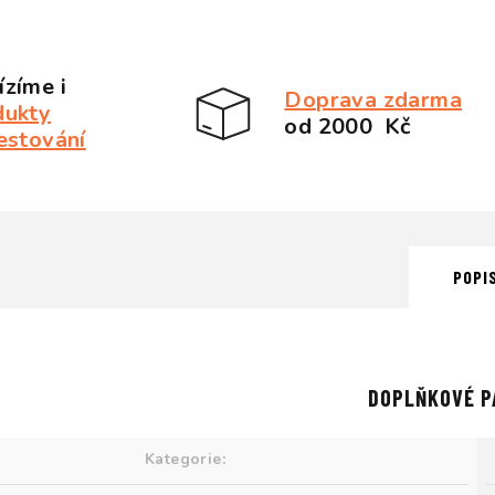
zíme i
Doprava zdarma
dukty
od 2000 Kč
estování
POPI
DOPLŇKOVÉ P
Kategorie
: