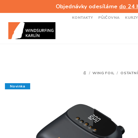
Přejít
Objednávky odesíláme
do 24 
na
obsah
KONTAKTY
PŮJČOVNA
KURZY
/
WING FOIL
/
OSTATNÍ
DOMŮ
Novinka