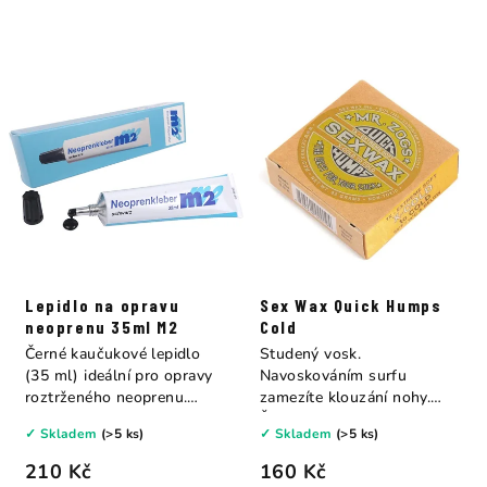
Lepidlo na opravu
Sex Wax Quick Humps
neoprenu 35ml M2
Cold
Černé kaučukové lepidlo
Studený vosk.
(35 ml) ideální pro opravy
Navoskováním surfu
roztrženého neoprenu.
zamezíte klouzání nohy.
Aplikuje se...
Žlutá - X Cold 14C...
✓ Skladem
(>5 ks)
✓ Skladem
(>5 ks)
210 Kč
160 Kč