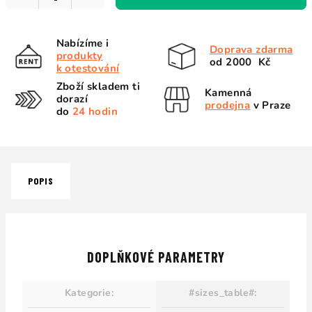
Nabízíme i
Doprava zdarma
produkty
od 2000 Kč
k otestování
Zboží skladem ti
Kamenná
dorazí
prodejna
v Praze
do
24 hodin
POPIS
DOPLŇKOVÉ PARAMETRY
Kategorie
:
#sizes_table#
: