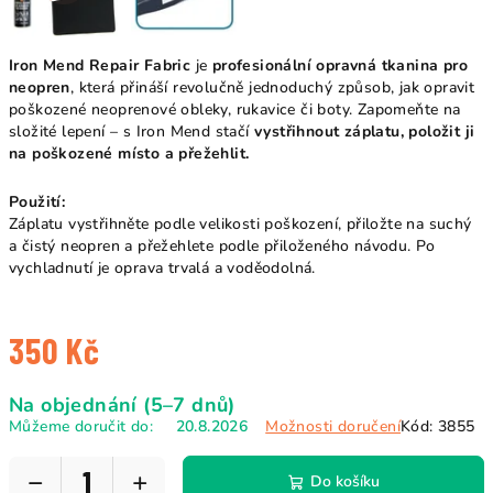
Iron Mend Repair Fabric
je
profesionální opravná tkanina pro
neopren
, která přináší revolučně jednoduchý způsob, jak opravit
poškozené neoprenové obleky, rukavice či boty. Zapomeňte na
složité lepení – s Iron Mend stačí
vystřihnout záplatu, položit ji
na poškozené místo a přežehlit.
Použití:
Záplatu vystřihněte podle velikosti poškození, přiložte na suchý
a čistý neopren a přežehlete podle přiloženého návodu. Po
vychladnutí je oprava trvalá a voděodolná.
350 Kč
Měrná
Na objednání (5–7 dnů)
cena:
Můžeme doručit do:
20.8.2026
Možnosti doručení
Kód:
3855
−
+
Do košíku