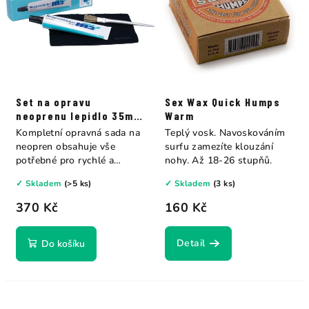
Set na opravu
Sex Wax Quick Humps
neoprenu lepidlo 35ml
Warm
M2
Kompletní opravná sada na
Teplý vosk. Navoskováním
neopren obsahuje vše
surfu zamezíte klouzání
potřebné pro rychlé a
nohy. Až 18-26 stupňů.
spolehlivé opravy....
✓ Skladem
(>5 ks)
✓ Skladem
(3 ks)
370 Kč
160 Kč
Detail
Do košíku