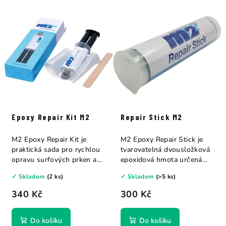
Epoxy Repair Kit M2
Repair Stick M2
M2 Epoxy Repair Kit je
M2 Epoxy Repair Stick je
praktická sada pro rychlou
tvarovatelná dvousložková
opravu surfových prken a
epoxidová hmota určená
plastových...
pro rychlé...
✓ Skladem
(2 ks)
✓ Skladem
(>5 ks)
340 Kč
300 Kč
Do košíku
Do košíku