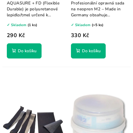
28g Gear Aid
35ml+ nažehlovací pás
AQUASURE + FD (Flexible
Profesionální opravná sada
1m M2
Durable) je polyuretanové
na neopren M2 – Made in
lepidlo/tmel určené k
Germany obsahuje
opravě...
originální Melco...
✓ Skladem
(1 ks)
✓ Skladem
(>5 ks)
290 Kč
330 Kč
Do košíku
Do košíku