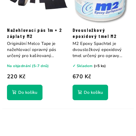
Nažehlovací pás 1m + 2
Dvousložkový
záplaty M2
epoxidový tmel M2
Originální Melco Tape je
M2 Epoxy Spachtel je
nažehlovací opravný pás
dvousložkový epoxidový
určený pro kašírovaný
tmel určený pro opravy
neopren....
surfových prken,...
Na objednání (5–7 dnů)
✓ Skladem
(>5 ks)
220 Kč
670 Kč
Do košíku
Do košíku