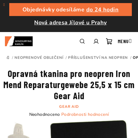
Přejít
na
Objednávky odesíláme
do 24 hodin
obsah
Nová adresa Jílové u Prahy
Nákupní
Hledat
Přihlášení
/
NEOPRENOVÉ OBLEČENÍ
/
PŘÍSLUŠENSTVÍ NA NEOPREN
/
OP
DOMŮ
košík
Opravná tkanina pro neopren Iron
Mend Reparaturgewebe 25,5 x 15 cm
Gear Aid
GEAR AID
Průměrné
Neohodnoceno
Podrobnosti hodnocení
hodnocení
produktu
je