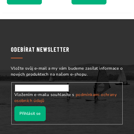
Z
á
p
a
ODEBÍRAT NEWSLETTER
t
í
Vložte svůj e-mail a my vám budeme zasílat informace o
nových produktech na našem e-shopu.
Vložením e-mailu souhlasíte s
podmínkami ochrany
osobních údajů
Přihlásit se