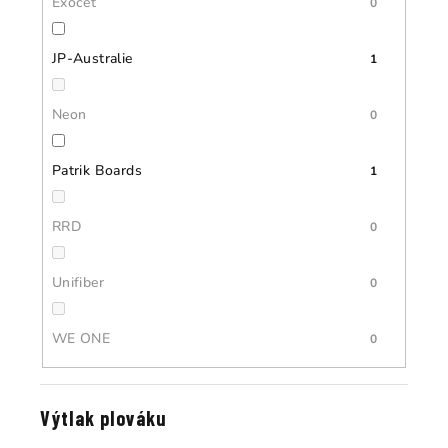
Exocet
0
JP-Australie
1
Neon
0
Patrik Boards
1
RRD
0
Unifiber
0
WE ONE
0
Výtlak plováku