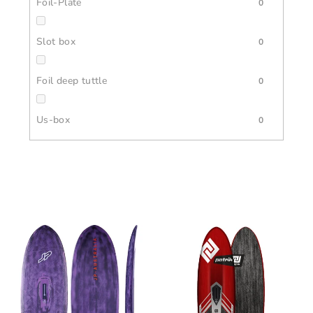
Foil-Plate
0
Slot box
0
Foil deep tuttle
0
Us-box
0