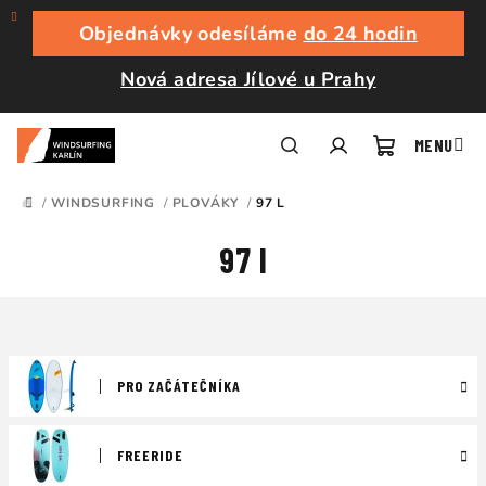
Přejít
na
Objednávky odesíláme
do 24 hodin
obsah
Nová adresa Jílové u Prahy
Nákupní
Hledat
Přihlášení
/
WINDSURFING
/
PLOVÁKY
/
97 L
DOMŮ
košík
97 l
PRO ZAČÁTEČNÍKA
FREERIDE