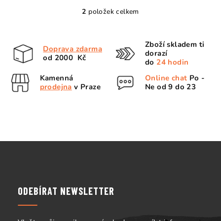
2
položek celkem
O
v
l
Zboží skladem ti
Doprava zdarma
á
dorazí
od 2000 Kč
d
do
24 hodin
a
Kamenná
Online chat
Po -
c
prodejna
v Praze
Ne od 9 do 23
í
p
r
v
k
Z
y
á
v
p
ý
p
a
ODEBÍRAT NEWSLETTER
i
t
s
í
u