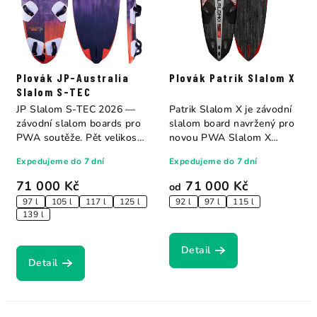
Plovák JP-Australia
Plovák Patrik Slalom X
Slalom S-TEC
JP Slalom S-TEC 2026 —
Patrik Slalom X je závodní
závodní slalom boards pro
slalom board navržený pro
PWA soutěže. Pět velikostí
novou PWA Slalom X
62,5–85 l....
disciplínu —...
Expedujeme do 7 dní
Expedujeme do 7 dní
71 000 Kč
71 000 Kč
od
97 l
105 l
117 l
125 l
92 l
97 l
115 l
139 l
Detail
Detail