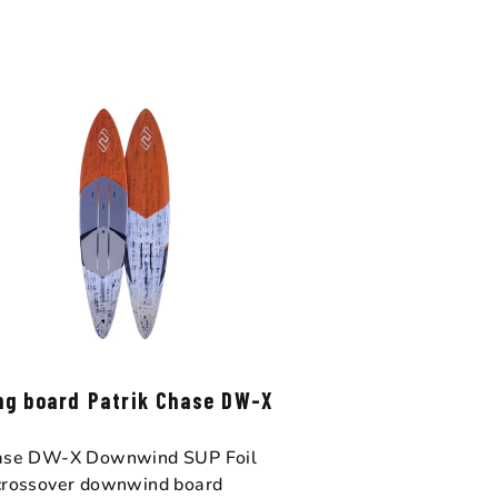
z
e
n
í
p
r
o
d
u
k
ng board Patrik Chase DW-X
t
ase DW-X Downwind SUP Foil
ů
rossover downwind board