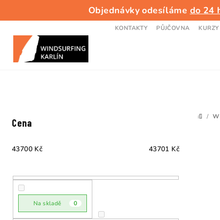
Přejít
Objednávky odesíláme
do 24 
na
obsah
KONTAKTY
PŮJČOVNA
KURZY
P
/
W
DOMŮ
Cena
o
s
43700
Kč
43701
Kč
t
V
r
ý
a
Na skladě
0
p