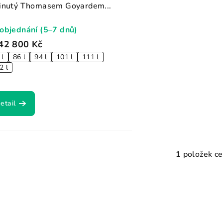
inutý Thomasem Goyardem...
objednání (5–7 dnů)
42 800 Kč
 l
86 l
94 l
101 l
111 l
2 l
etail
1
položek c
O
v
l
á
d