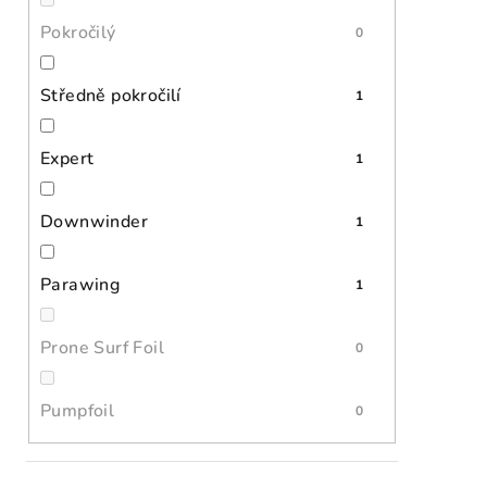
Pokročilý
0
Středně pokročilí
1
Expert
1
Downwinder
1
Parawing
1
Prone Surf Foil
0
Pumpfoil
0