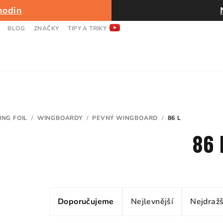
hodin
BLOG
ZNAČKY
TIPY A TRIKY
ING FOIL
/
WINGBOARDY
/
PEVNÝ WINGBOARD
/
86 L
86 
Ř
Doporučujeme
Nejlevnější
Nejdražš
a