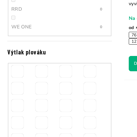
vyv
RRD
0
Na 
WE ONE
od
0
76
12
Výtlak plováku
D