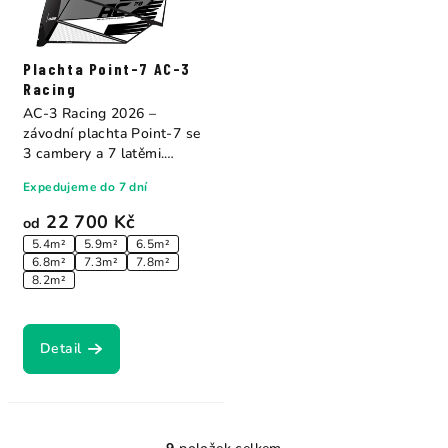
Plachta Point-7 AC-3
Racing
AC-3 Racing 2026 –
závodní plachta Point-7 se
3 cambery a 7 latěmi.
Stejné tělo plachty...
Expedujeme do 7 dní
22 700 Kč
od
5.4m²
5.9m²
6.5m²
6.8m²
7.3m²
7.8m²
8.2m²
Detail