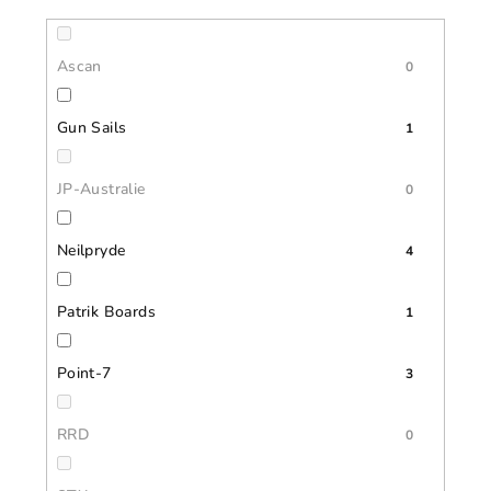
Ascan
0
Gun Sails
1
JP-Australie
0
Neilpryde
4
Patrik Boards
1
Point-7
3
RRD
0