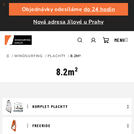
Přejít
na
Objednávky odesíláme
do 24 hodin
obsah
Nová adresa Jílové u Prahy
Nákupní
Hledat
Přihlášení
/
WINDSURFING
/
PLACHTY
/
8.2M²
DOMŮ
košík
8.2m²
KOMPLET PLACHTY
FREERIDE