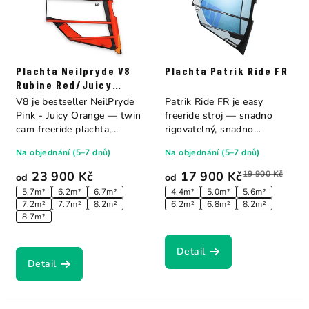
Plachta Neilpryde V8
Plachta Patrik Ride FR
Rubine Red/Juicy
Orange
V8 je bestseller NeilPryde
Patrik Ride FR je easy
Pink - Juicy Orange — twin
freeride stroj — snadno
cam freeride plachta,...
rigovatelný, snadno
ovladatelný a přitom...
Na objednání (5–7 dnů)
Na objednání (5–7 dnů)
23 900 Kč
17 900 Kč
19 900 Kč
od
od
5.7m²
6.2m²
6.7m²
4.4m²
5.0m²
5.6m²
7.2m²
7.7m²
8.2m²
6.2m²
6.8m²
8.2m²
8.7m²
Detail
Detail