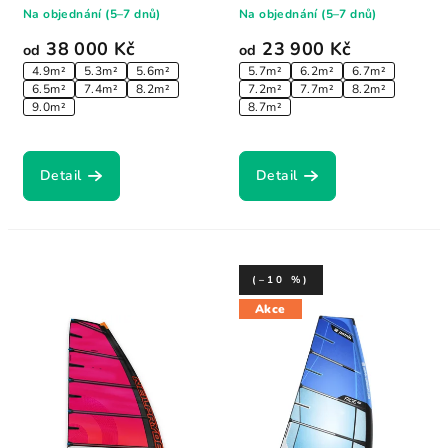
rekord: 53.49 kn...
Na objednání (5–7 dnů)
Na objednání (5–7 dnů)
38 000 Kč
23 900 Kč
od
od
4.9m²
5.3m²
5.6m²
5.7m²
6.2m²
6.7m²
6.5m²
7.4m²
8.2m²
7.2m²
7.7m²
8.2m²
9.0m²
8.7m²
Detail
Detail
(–10 %)
Akce