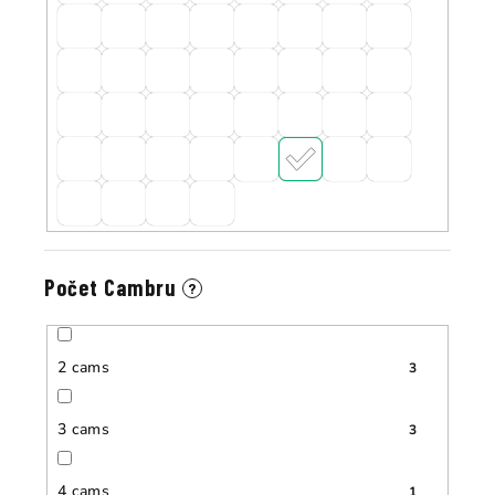
Počet Cambru
?
2 cams
3
3 cams
3
4 cams
1