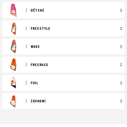
DĚTSKÉ
FREESTYLE
WAVE
FREERACE
FOIL
ZÁVODNÍ
Ř
a