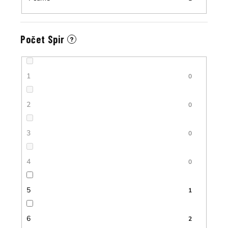
Počet Spir
?
1
0
2
0
3
0
4
0
5
1
6
2