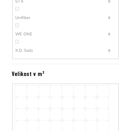
STX
0
Unifiber
0
WE ONE
0
X.O. Sails
0
Velikost v m²