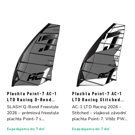
Plachta Point-7 AC-1
Plachta Point-7 AC-1
LTD Racing Q-Bond
LTD Racing Stitched
Construction
Construction
SLASH Q-Bond Freestyle
AC-1 LTD Racing 2026 –
2026 – prémiová freestyle
Stitched – vlajková závodní
plachta Point-7 s
plachta Point-7. Vítěz PWA
ultrazvukovou...
Slalom...
Expedujeme do 7 dní
Expedujeme do 7 dní