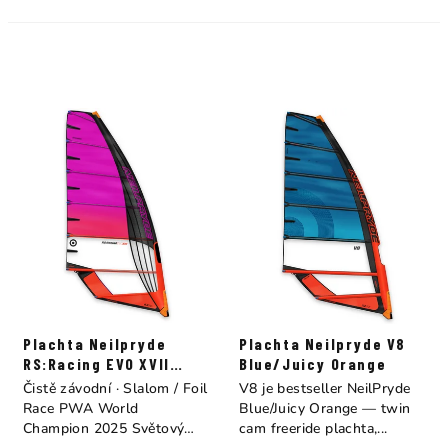
Plachta Neilpryde
Plachta Neilpryde V8
RS:Racing EVO XVII
Blue/Juicy Orange
Purple/Juicy Orange
Čistě závodní · Slalom / Foil
V8 je bestseller NeilPryde
Race PWA World
Blue/Juicy Orange — twin
Champion 2025 Světový
cam freeride plachta,...