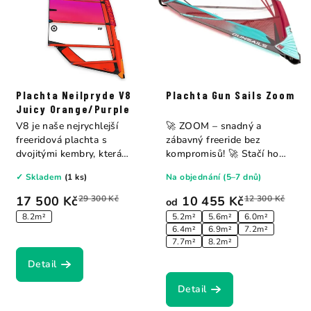
Plachta Neilpryde V8
Plachta Gun Sails Zoom
Juicy Orange/Purple
V8 je naše nejrychlejší
🚀 ZOOM – snadný a
freeridová plachta s
zábavný freeride bez
dvojitými kembry, která
kompromisů! 🚀 Stačí ho
kombinuje výkon...
připnout, vyrazit a...
✓ Skladem
(1 ks)
Na objednání (5–7 dnů)
17 500 Kč
29 300 Kč
10 455 Kč
12 300 Kč
od
8.2m²
5.2m²
5.6m²
6.0m²
6.4m²
6.9m²
7.2m²
7.7m²
8.2m²
Detail
Detail