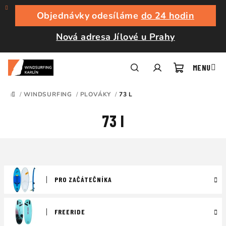
Přejít
na
Objednávky odesíláme
do 24 hodin
obsah
Nová adresa Jílové u Prahy
Nákupní
Hledat
Přihlášení
/
WINDSURFING
/
PLOVÁKY
/
73 L
DOMŮ
košík
73 l
PRO ZAČÁTEČNÍKA
FREERIDE