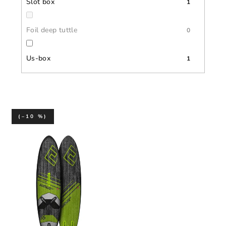
Slot box
1
Foil deep tuttle
0
Us-box
1
(–10 %)