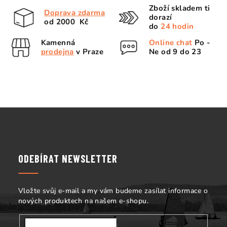
l
Zboží skladem ti
Doprava zdarma
á
dorazí
od 2000 Kč
d
do
24 hodin
a
Kamenná
Online chat
Po -
c
prodejna
v Praze
Ne od 9 do 23
í
p
r
v
k
Z
y
á
v
p
ý
p
a
ODEBÍRAT NEWSLETTER
i
t
s
í
u
Vložte svůj e-mail a my vám budeme zasílat informace o
nových produktech na našem e-shopu.