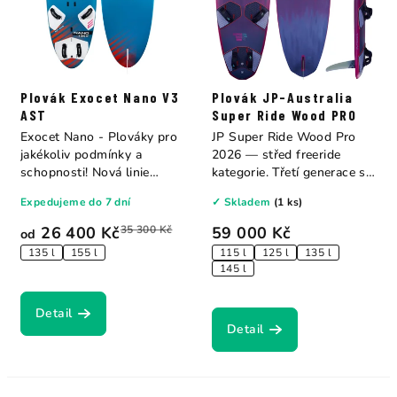
Plovák Exocet Nano V3
Plovák JP-Australia
AST
Super Ride Wood PRO
Exocet Nano - Plováky pro
JP Super Ride Wood Pro
jakékoliv podmínky a
2026 — střed freeride
schopnosti! Nová linie
kategorie. Třetí generace s
plováků...
přepracovanými...
Expedujeme do 7 dní
✓ Skladem
(1 ks)
26 400 Kč
35 300 Kč
59 000 Kč
od
135 l
155 l
115 l
125 l
135 l
145 l
Detail
Detail