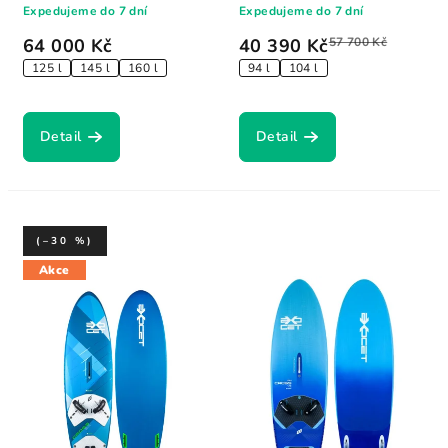
Expedujeme do 7 dní
Expedujeme do 7 dní
64 000 Kč
40 390 Kč
57 700 Kč
125 l
145 l
160 l
94 l
104 l
Detail
Detail
(–30 %)
Akce