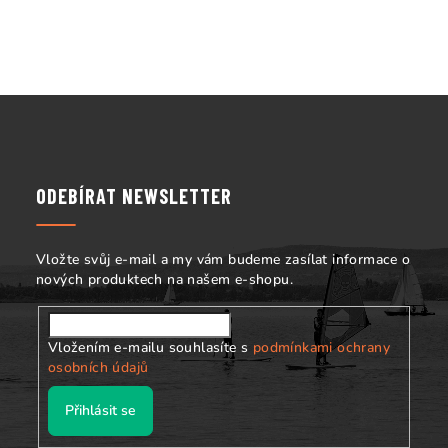
k
y
v
ý
Z
p
á
i
s
p
u
a
ODEBÍRAT NEWSLETTER
t
í
Vložte svůj e-mail a my vám budeme zasílat informace o
nových produktech na našem e-shopu.
Vložením e-mailu souhlasíte s
podmínkami ochrany
osobních údajů
Přihlásit se