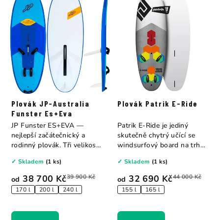
Plovák JP-Australia
Plovák Patrik E-Ride
Funster Es+Eva
JP Funster ES+EVA —
Patrik E-Ride je jediný
nejlepší začátečnický a
skutečně chytrý učící se
rodinný plovák. Tři velikosti:
windsurfový board na trhu
170 l...
— s barevně...
✓ Skladem
(1 ks)
✓ Skladem
(1 ks)
38 700 Kč
39 900 Kč
32 690 Kč
44 000 Kč
od
od
170 l
200 l
240 l
155 l
165 l