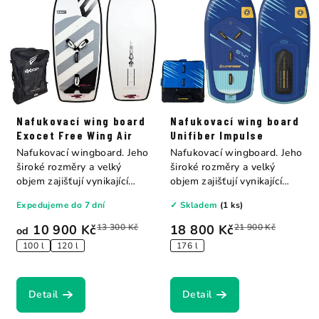
Nafukovací wing board
Nafukovací wing board
Exocet Free Wing Air
Unifiber Impulse
Nafukovací wingboard. Jeho
Nafukovací wingboard. Jeho
široké rozměry a velký
široké rozměry a velký
objem zajišťují vynikající
objem zajišťují vynikající
stabilitu...
stabilitu...
Expedujeme do 7 dní
✓ Skladem
(1 ks)
10 900 Kč
13 300 Kč
18 800 Kč
21 900 Kč
od
100 l
120 l
176 l
Detail
Detail