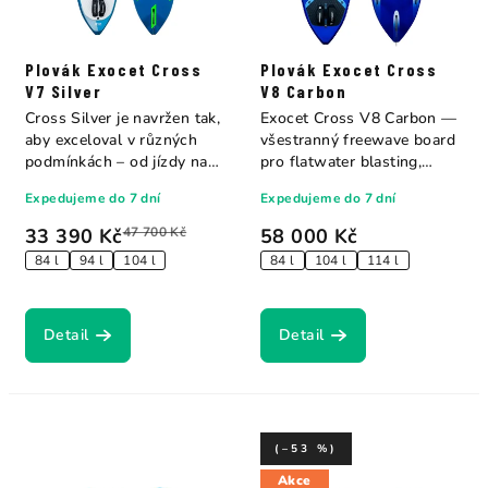
Plovák Exocet Cross
Plovák Exocet Cross
V7 Silver
V8 Carbon
Cross Silver je navržen tak,
Exocet Cross V8 Carbon —
aby exceloval v různých
všestranný freewave board
podmínkách – od jízdy na
pro flatwater blasting,
rovné...
bump &...
Expedujeme do 7 dní
Expedujeme do 7 dní
33 390 Kč
47 700 Kč
58 000 Kč
84 l
94 l
104 l
84 l
104 l
114 l
Detail
Detail
(–53 %)
Akce