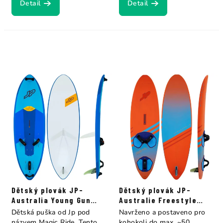
Detail
Detail
Dětský plovák JP-
Dětský plovák JP-
Australia Young Gun
Australie Freestyle
Magic Ride Es+Eva
Young Gun
Dětská puška od Jp pod
Navrženo a postaveno pro
názvem Magic Ride. Tento
kohokoli do max. ~50