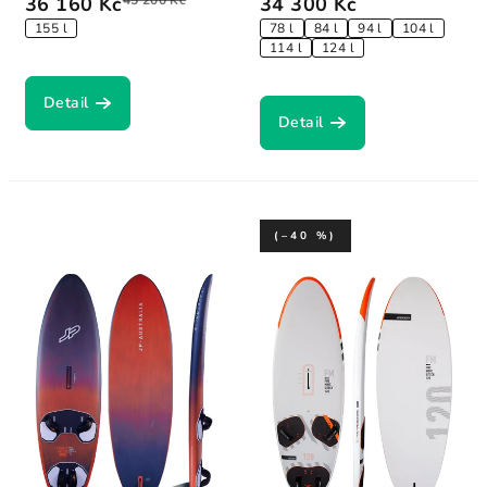
36 160 Kč
45 200 Kč
34 300 Kč
155 l
78 l
84 l
94 l
104 l
114 l
124 l
Detail
Detail
(–40 %)