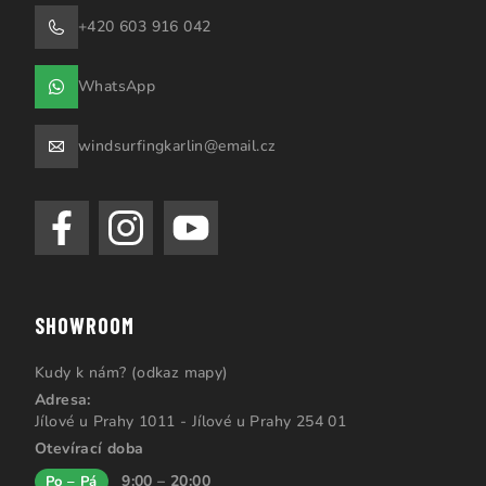
+420 603 916 042
WhatsApp
windsurfingkarlin@email.cz
SHOWROOM
Kudy k nám? (odkaz mapy)
Adresa:
Jílové u Prahy 1011 - Jílové u Prahy 254 01
Otevírací doba
9:00 – 20:00
Po – Pá