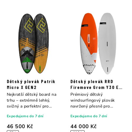
Dětský plovák Patrik
Dětský plovák RRD
Micro X GEN2
Firemove Grom Y30 E-
TECH
Nejkratší dětský board na
Prémiový dětský
trhu – extrémně lehký,
windsurfingový plovák
svižný a perfektní pro
navržený přesně pro
freestyle i...
potřeby mladých jezdců do
Expedujeme do 7 dní
Expedujeme do 7 dní
50...
46 500 Kč
44 000 Kč