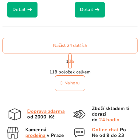
Detail
Detail
Načíst 24 dalších
S
t
1
5
O
r
119
položek celkem
á
v
n
l
Nahoru
k
á
o
d
v
a
á
Zboží skladem ti
n
c
Doprava zdarma
dorazí
í
od 2000 Kč
í
do
24 hodin
p
Kamenná
Online chat
Po -
r
prodejna
v Praze
Ne od 9 do 23
v