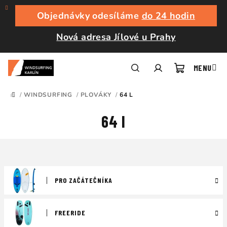
Přejít
na
Objednávky odesíláme
do 24 hodin
obsah
Nová adresa Jílové u Prahy
Nákupní
Hledat
Přihlášení
/
WINDSURFING
/
PLOVÁKY
/
64 L
DOMŮ
košík
64 l
PRO ZAČÁTEČNÍKA
FREERIDE