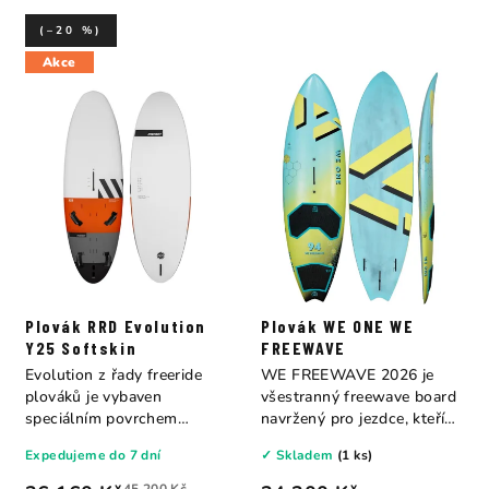
(–20 %)
Akce
Plovák RRD Evolution
Plovák WE ONE WE
Y25 Softskin
FREEWAVE
Evolution z řady freeride
WE FREEWAVE 2026 je
plováků je vybaven
všestranný freewave board
speciálním povrchem
navržený pro jezdce, kteří
Softskin (měkký povrh)...
nechtějí volit...
Expedujeme do 7 dní
✓ Skladem
(1 ks)