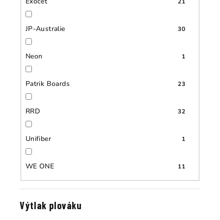
Exocet
21
JP-Australie
30
Neon
1
Patrik Boards
23
RRD
32
Unifiber
1
WE ONE
11
Výtlak plováku