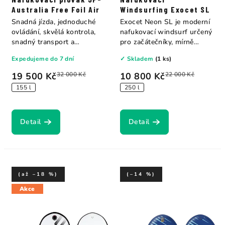
Australia Free Foil Air
Windsurfing Exocet SL
Snadná jízda, jednoduché
Exocet Neon SL je moderní
ovládání, skvělá kontrola,
nafukovací windsurf určený
snadný transport a
pro začátečníky, mírně
skladování v...
pokročilé i...
Expedujeme do 7 dní
✓ Skladem
(1 ks)
19 500 Kč
32 000 Kč
10 800 Kč
22 000 Kč
155 l
250 l
Detail
Detail
(až –18 %)
(–14 %)
Akce