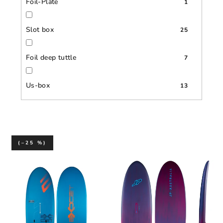
Foil-Plate
1
Slot box
25
Foil deep tuttle
7
Us-box
13
(–25 %)