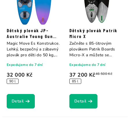
Dětský plovák JP-
Dětský plovák Patrik
Australie Young Gun
Micro X
Magic Move Es
Magic Move Es Konstrukce.
Začněte s 85-litrovým
Lehký, bezpečný a zábavný
plovákem Patrik Boards
plovák pro děti do 50 kg,
Micro-X a můžete se
navržený...
připravit na své první...
Expedujeme do 7 dní
Expedujeme do 7 dní
32 000 Kč
37 200 Kč
46 500 Kč
90 l
85 l
Detail
Detail