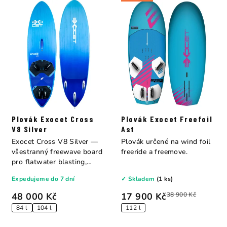
Plovák Exocet Cross
Plovák Exocet Freefoil
V8 Silver
Ast
Exocet Cross V8 Silver —
Plovák určené na wind foil
všestranný freewave board
freeride a freemove.
pro flatwater blasting,
bump &...
Expedujeme do 7 dní
✓ Skladem
(1 ks)
48 000 Kč
17 900 Kč
38 900 Kč
84 l
104 l
112 l