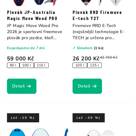
Plovák JP-Australia
Plovák RRD Firemove
Magic Move Wood PRO
E-tech Y27
JP Magic Move Wood Pro
Firemove RRD E-Tech
2026 je sportovní freemove
(nejsilnější technologie E-
plovák pro jezdce, kteří
TECH je určena pro
chtějí...
začínající...
Expedujeme do 7 dní
✓ Skladem
(1 ks)
59 000 Kč
26 200 Kč
43 700 Kč
90 l
100 l
110 l
105 l
135 l
Detail
Detail
(až –10 %)
(až –30 %)