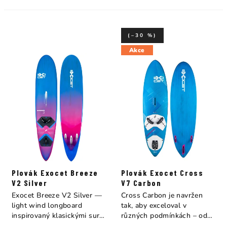
(–30 %)
Akce
Plovák Exocet Breeze
Plovák Exocet Cross
V2 Silver
V7 Carbon
Exocet Breeze V2 Silver —
Cross Carbon je navržen
light wind longboard
tak, aby exceloval v
inspirovaný klasickými surf
různých podmínkách – od
longboardy....
jízdy na rovné...