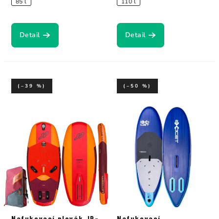
85 l
110 l
Detail
Detail
(–39 %)
(–50 %)
Nafukovací plovák JP-
Nafukovací