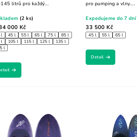
145 litrů pro každý...
pro pumping a vlny....
Skladem
(2 ks)
Expedujeme do 7 dní
34 000 Kč
33 500 Kč
 l
45 l
55 l
65 l
75 l
85 l
45 l
55 l
65 l
 l
105 l
115 l
125 l
135 l
5 l
Detail
etail