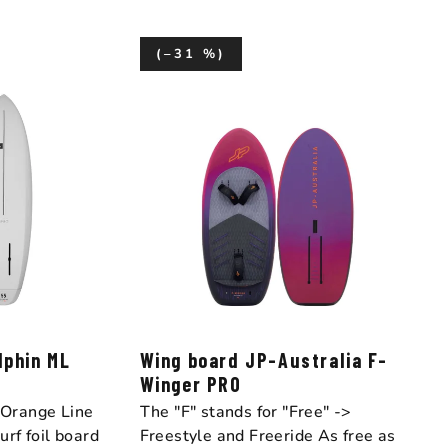
(–31 %)
lphin ML
Wing board JP-Australia F-
Winger PRO
Orange Line
The "F" stands for "Free" ->
rf foil board
Freestyle and Freeride As free as