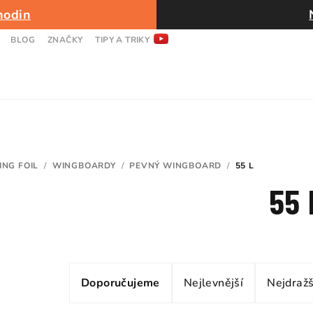
hodin
BLOG
ZNAČKY
TIPY A TRIKY
ING FOIL
/
WINGBOARDY
/
PEVNÝ WINGBOARD
/
55 L
55 
Ř
Doporučujeme
Nejlevnější
Nejdražš
a