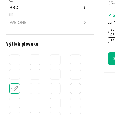
35–
RRD
3
✓ 
WE ONE
od
0
35
95
14
Výtlak plováku
D