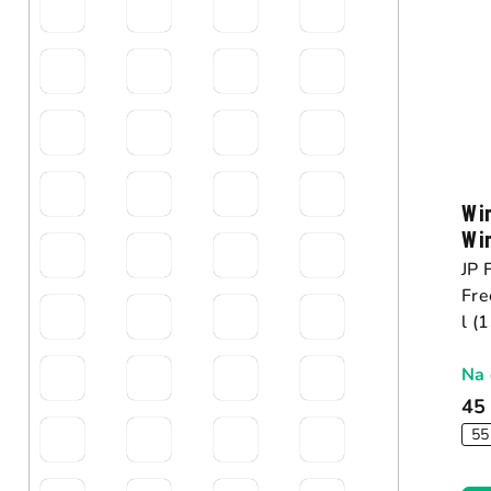
Wi
Wi
JP 
Fre
l (
Na 
45
55