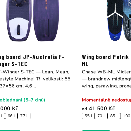
ng board JP-Australia F-
Wing board Patrik
nger S-TEC
ML
F-Winger S-TEC — Lean, Mean,
Chase WB-ML Midleng
estyle Machine! Tři velikosti: 55
— brandnew midlengt
137×56 cm, 4,6...
wing, parawing, prone
objednání (5–7 dnů)
Momentálně nedostu
 000 Kč
41 500 Kč
od
 l
66 l
77 l
55 l
70 l
85 l
100 