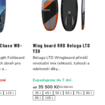
 Chase WB-
Wing board RRD Beluga LTD
Y30
th Foilboard
Beluga LTD Wingboard přináší
h zbraň pro
revoluční mix lehkosti, tuhosti a
 a...
odolnosti díky...
pné
Expedujeme do 7 dní
35 500 Kč
od
50 500 Kč
l
115 l
35 l
45 l
55 l
65 l
75 l
80 l
85 l
105 l