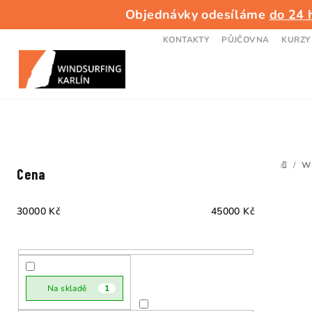
Přejít
Objednávky odesíláme
do 24 
na
obsah
KONTAKTY
PŮJČOVNA
KURZY
P
/
W
DOMŮ
Cena
o
s
30000
Kč
45000
Kč
t
V
r
ý
a
Na skladě
1
p