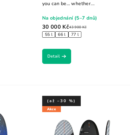
you can be… whether...
Na objednání (5–7 dnů)
30 000 Kč
43 900 Kč
55 l
66 l
77 l
Detail
(až –30 %)
Akce