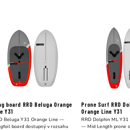
z
e
n
í
p
r
o
d
u
k
ng board RRD Beluga Orange
Prone Surf RRD Do
t
ne Y31
Orange Line Y31
 Beluga Y31 Orange Line —
RRD Dolphin ML Y31 
ů
gfoil board dostupný v rozsahu
— Mid Length prone su