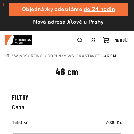
Přejít
na
Objednávky odesíláme
do 24 hodin
obsah
Nová adresa Jílové u Prahy
Nákupní
Hledat
Přihlášení
/
WINDSURFING
/
DOPLŇKY WS
/
NÁSTAVCE
/
46 CM
DOMŮ
košík
46 cm
Ř
a
V
z
ý
e
p
Cena
n
i
í
s
1650
Kč
7000
Kč
p
p
r