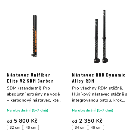
Nástavec Unifiber
Nástavec RRD Dynamic
Elite V2 SDM Carbon
Alloy RDM
SDM (standartní) Pro
Pro všechny RDM stěžně.
absolutní extrémy na vodě
Hliníkový nástavec stěžně s
– karbonový nástavec, který
integrovanou patou, krok
překonává...
2,5 cm....
Na objednání (5–7 dnů)
Na objednání (5–7 dnů)
5 800 Kč
2 350 Kč
od
od
32 cm
46 cm
34 cm
46 cm