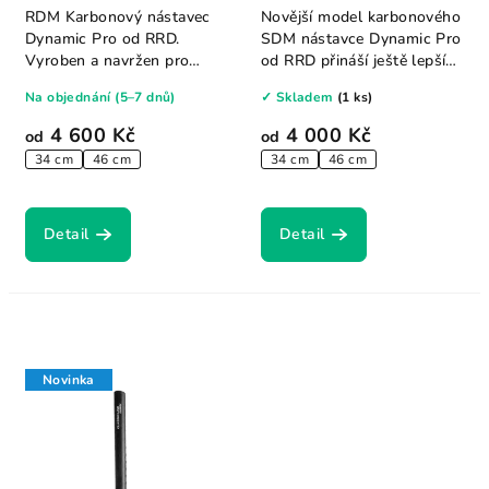
RDM Karbonový nástavec
Novější model karbonového
Dynamic Pro od RRD.
SDM nástavce Dynamic Pro
Vyroben a navržen pro
od RRD přináší ještě lepší
ultimátní výkon, tuhý...
výkon a...
Na objednání (5–7 dnů)
✓ Skladem
(1 ks)
4 600 Kč
4 000 Kč
od
od
34 cm
46 cm
34 cm
46 cm
Detail
Detail
Novinka