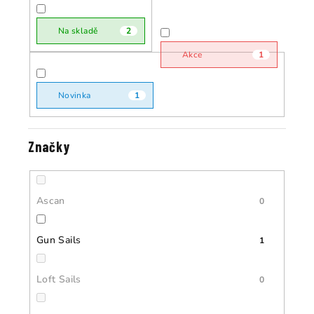
r
o
o
Na skladě
2
d
d
u
Akce
1
u
k
k
t
Novinka
1
t
ů
ů
Značky
Ascan
0
Gun Sails
1
Loft Sails
0