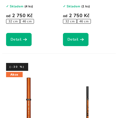
designu,...
designu,...
✓ Skladem
(4 ks)
✓ Skladem
(1 ks)
2 750 Kč
2 750 Kč
od
od
32 cm
46 cm
32 cm
46 cm
Detail
Detail
(–30 %)
Akce