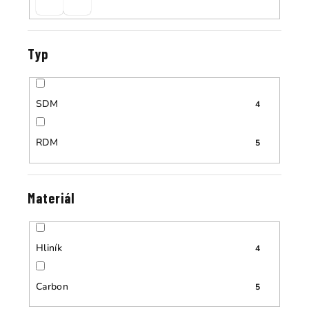
Typ
SDM
4
RDM
5
Materiál
Hliník
4
Carbon
5