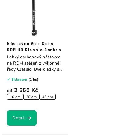
Nástavec Gun Sails
RDM HD Classic Carbon
Lehký carbonový nástavec
na RDM stěžeň z výkonné
řady Classic. Dvě kladky s
poměrem 4:1...
✓ Skladem
(1 ks)
2 650 Kč
od
16 cm
30 cm
46 cm
Detail