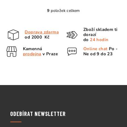
9
položek celkem
O
v
l
Zboží skladem ti
Doprava zdarma
á
dorazí
od 2000 Kč
d
do
24 hodin
a
Kamenná
Online chat
Po -
c
prodejna
v Praze
Ne od 9 do 23
í
p
r
v
k
Z
y
á
v
p
ý
p
a
ODEBÍRAT NEWSLETTER
i
t
s