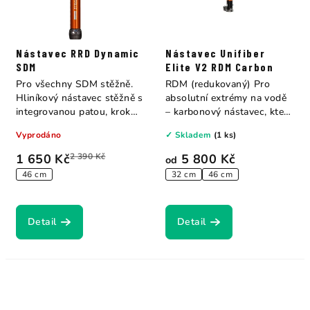
Nástavec RRD Dynamic
Nástavec Unifiber
SDM
Elite V2 RDM Carbon
Pro všechny SDM stěžně.
RDM (redukovaný) Pro
Hliníkový nástavec stěžně s
absolutní extrémy na vodě
integrovanou patou, krok
– karbonový nástavec, který
2,5 cm....
překonává...
Vyprodáno
✓ Skladem
(1 ks)
1 650 Kč
2 390 Kč
5 800 Kč
od
46 cm
32 cm
46 cm
Detail
Detail