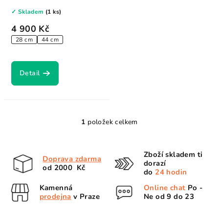
pouhých 450g!...
✓ Skladem
(1 ks)
4 900 Kč
28 cm
44 cm
Detail
1
položek celkem
O
v
l
Zboží skladem ti
Doprava zdarma
á
dorazí
od 2000 Kč
d
do
24 hodin
a
Kamenná
Online chat
Po -
c
prodejna
v Praze
Ne od 9 do 23
í
p