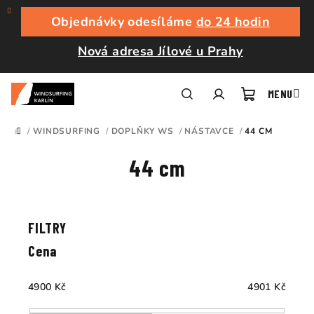
Přejít
na
Objednávky odesíláme
do 24 hodin
obsah
Nová adresa Jílové u Prahy
Nákupní
Hledat
Přihlášení
/
WINDSURFING
/
DOPLŇKY WS
/
NÁSTAVCE
/
44 CM
DOMŮ
košík
44 cm
Ř
a
V
z
ý
e
p
Cena
n
i
í
s
4900
Kč
4901
Kč
p
p
r