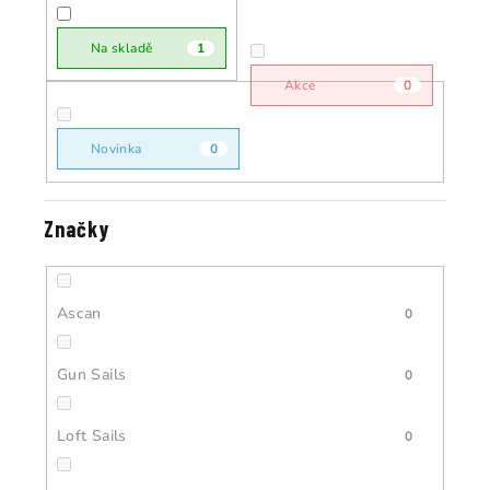
r
o
o
Na skladě
1
d
d
u
Akce
0
u
k
k
t
Novinka
0
t
ů
ů
Značky
Ascan
0
Gun Sails
0
Loft Sails
0