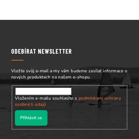
r
v
k
Z
y
á
v
p
ý
p
a
ODEBÍRAT NEWSLETTER
i
t
s
í
u
Vložte svůj e-mail a my vám budeme zasílat informace o
nových produktech na našem e-shopu.
Vložením e-mailu souhlasíte s
podmínkami ochrany
osobních údajů
Přihlásit se