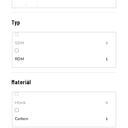
Typ
SDM
0
RDM
1
Materiál
Hliník
0
Carbon
1