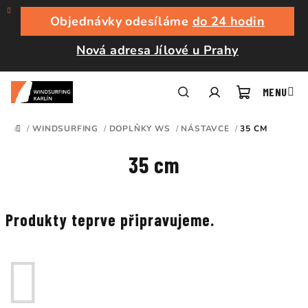
Přejít
na
Objednávky odesíláme
do 24 hodin
obsah
Nová adresa Jílové u Prahy
Nákupní
Hledat
Přihlášení
/
WINDSURFING
/
DOPLŇKY WS
/
NÁSTAVCE
/
35 CM
DOMŮ
košík
35 cm
Produkty teprve připravujeme.