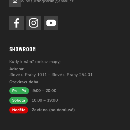
windsurfingkarlin@email.cz
SHOWROOM
Kudy k nám? (odkaz mapy)
Adresa:
Jílové u Prahy 1011 - Jílové u Prahy 254 01
Otevírací doba
9:00 – 20:00
Po – Pá
10:00 – 19:00
Sobota
Zavřeno (po domluvě)
Neděle