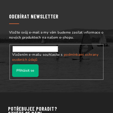
á
p
a
ODEBÍRAT NEWSLETTER
t
í
Vložte svůj e-mail a my vám budeme zasílat informace o
nových produktech na našem e-shopu.
Vložením e-mailu souhlasíte s
podmínkami ochrany
osobních údajů
Přihlásit se
POTŘEBUJEE PORADIT?