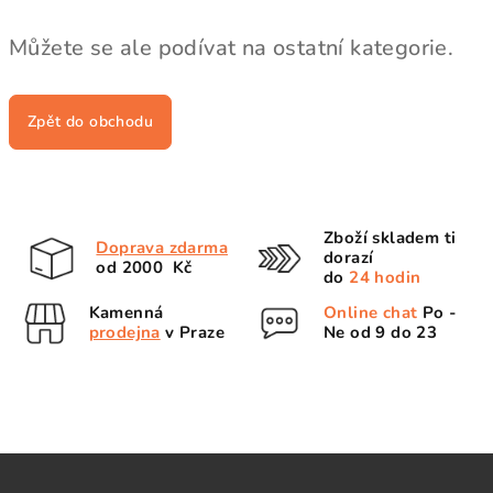
Můžete se ale podívat na ostatní kategorie.
Zpět do obchodu
Zboží skladem ti
Doprava zdarma
dorazí
od 2000 Kč
do
24 hodin
Kamenná
Online chat
Po -
prodejna
v Praze
Ne od 9 do 23
Z