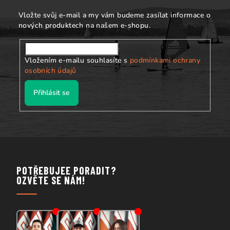
s
í
u
Vložte svůj e-mail a my vám budeme zasílat informace o
nových produktech na našem e-shopu.
Vložením e-mailu souhlasíte s
podmínkami ochrany
osobních údajů
Přihlásit se
POTŘEBUJEE PORADIT?
OZVĚTE SE NÁM!