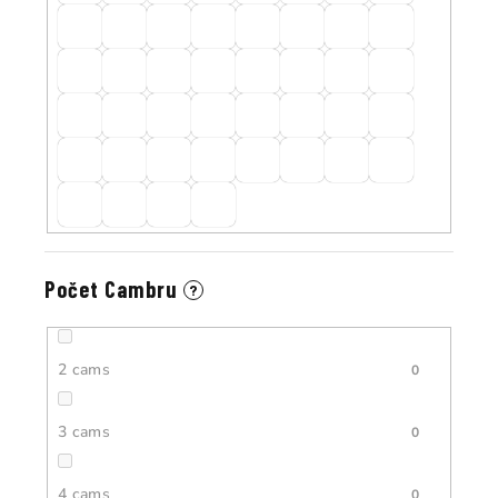
Počet Cambru
?
2 cams
0
3 cams
0
4 cams
0