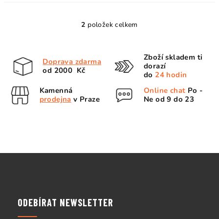
2
položek celkem
O
v
l
Zboží skladem ti
Doprava zdarma
á
dorazí
od 2000 Kč
d
do
24 hodin
a
Kamenná
Online chat
Po -
c
prodejna
v Praze
Ne od 9 do 23
í
p
r
v
k
Z
y
á
v
p
ý
p
a
ODEBÍRAT NEWSLETTER
i
t