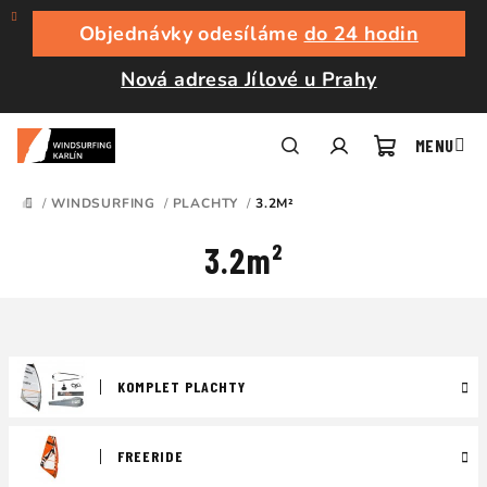
Přejít
na
Objednávky odesíláme
do 24 hodin
obsah
Nová adresa Jílové u Prahy
Nákupní
Hledat
Přihlášení
/
WINDSURFING
/
PLACHTY
/
3.2M²
DOMŮ
košík
3.2m²
KOMPLET PLACHTY
FREERIDE