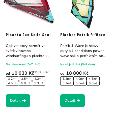
Plachta Gun Sails Seal
Plachta Patrik 4-Wave
Objevte nový rozměr ve
Patrik 4-Wave je heavy-
světě vlnového
duty all-conditions power
windsurfingu s plachtou
wave sail s perfektním on-
SEAL! Díky naší revoluční...
off balance...
Na objednání (5–7 dnů)
Na objednání (5–7 dnů)
10 030 Kč
11 800 Kč
18 800 Kč
od
od
3.2m²
3.5m²
4.2m²
3.2m²
4.0m²
4.8m²
4.5m²
5.0m²
5.3m²
5.2m²
5.6m²
6.0m²
Detail
Detail