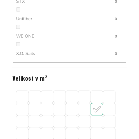
STX
0
Unifiber
0
WE ONE
0
X.O. Sails
0
Velikost v m²