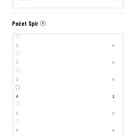
Počet Spir
?
1
0
2
0
3
0
4
2
5
0
6
0