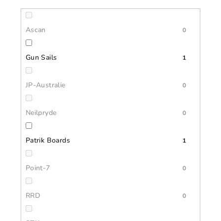
Ascan
0
Gun Sails
1
JP-Australie
0
Neilpryde
0
Patrik Boards
1
Point-7
0
RRD
0