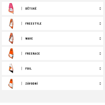
DĚTSKÉ
FREESTYLE
WAVE
FREERACE
FOIL
ZÁVODNÍ
Ř
a