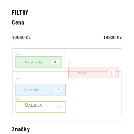
V
z
ý
e
p
Cena
n
i
í
s
10030
Kč
18800
Kč
p
p
r
r
o
o
Na skladě
0
d
d
u
Akce
0
u
k
k
t
Novinka
0
t
ů
ů
0
Značky