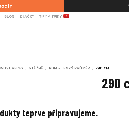
hodin
BLOG
ZNAČKY
TIPY A TRIKY
INDSURFING
/
STĚŽNĚ
/
RDM - TENKÝ PRŮMĚR
/
290 CM
290 
dukty teprve připravujeme.