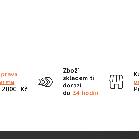
Zboží
prava
K
skladem ti
arma
p
dorazí
 2000 Kč
P
do
24 hodin