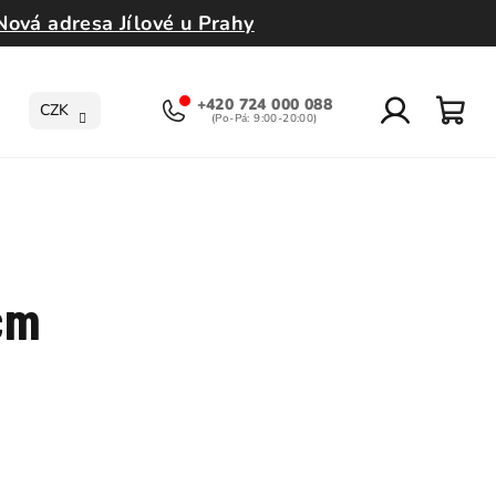
Nová adresa Jílové u Prahy
+420 724 000 088
CZK
Přihlášení
Nák
koší
cm