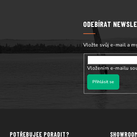
á
p
ODEBÍRAT NEWSL
a
t
Vložte svůj e-mail a 
í
Vložením e-mailu so
Přihlásit se
POTŘEBUJEE PORADIT?
SHOWROO