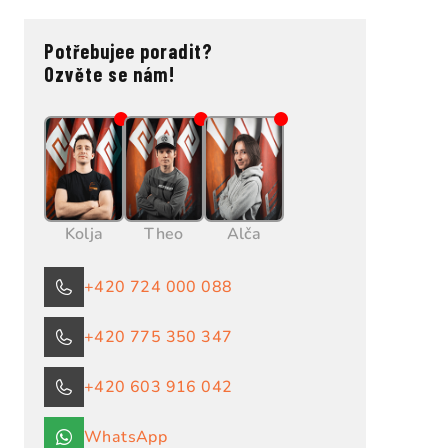
Potřebujee poradit?
Ozvěte se nám!
Kolja
Theo
Alča
+420 724 000 088
+420 775 350 347
+420 603 916 042
WhatsApp