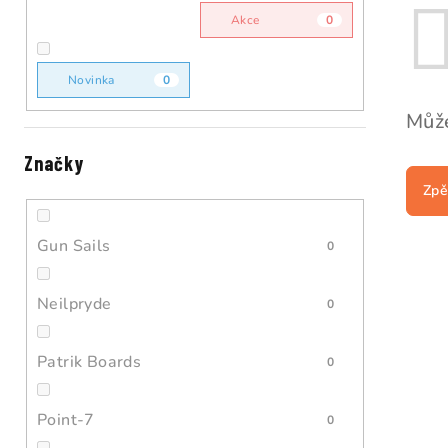
n
Akce
0
n
í
Novinka
0
p
Může
a
Značky
Zpě
n
e
Gun Sails
0
l
Neilpryde
0
Patrik Boards
0
Point-7
0