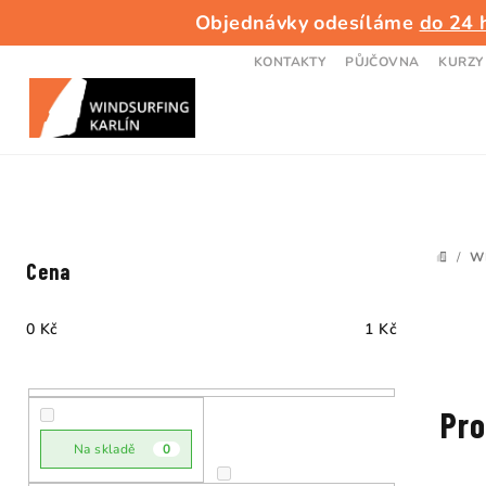
Přejít
Objednávky odesíláme
do 24 
na
obsah
KONTAKTY
PŮJČOVNA
KURZY
P
/
W
DOMŮ
Cena
o
s
0
Kč
1
Kč
t
r
Pro
a
Na skladě
0