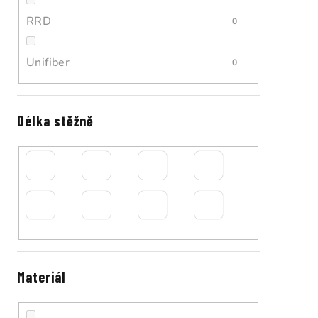
RRD
0
Unifiber
0
Délka stěžně
Materiál