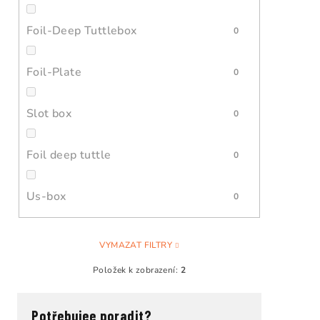
Foil-Deep Tuttlebox
0
Foil-Plate
0
Slot box
0
Foil deep tuttle
0
Us-box
0
VYMAZAT FILTRY
Položek k zobrazení:
2
Potřebujee poradit?