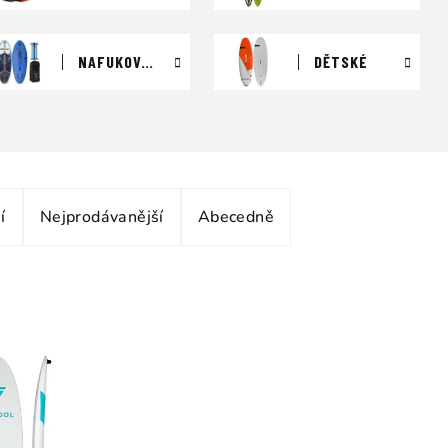
NAFUKOVACÍ
DĚTSKÉ
í
Nejprodávanější
Abecedně