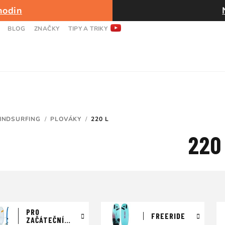
hodin
BLOG
ZNAČKY
TIPY A TRIKY
INDSURFING
/
PLOVÁKY
/
220 L
220 
PRO
FREERIDE
ZAČÁTEČNÍKA