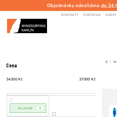
Přejít
Objednávky odesíláme
do 24 
na
obsah
KONTAKTY
PŮJČOVNA
KURZY
P
/
W
DOMŮ
Cena
o
s
34300
Kč
37000
Kč
t
r
a
Na skladě
0