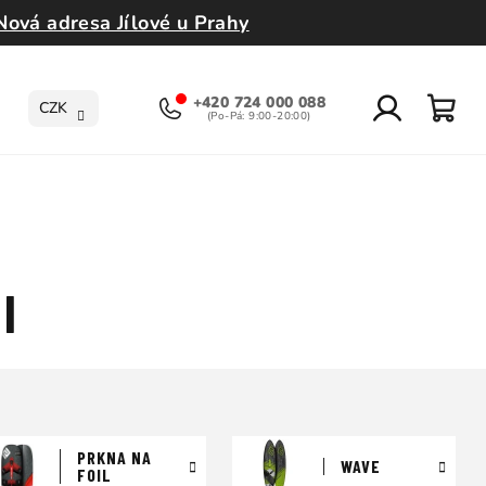
Nová adresa Jílové u Prahy
+420 724 000 088
CZK
Přihlášení
Nák
koší
l
PRKNA NA
WAVE
FOIL