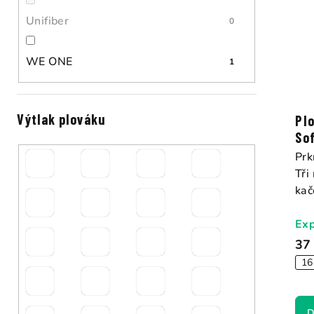
d
Unifiber
0
u
WE ONE
1
k
t
Výtlak plováku
ů
Pl
So
Prk
Tři
kač
Exp
37
16
D