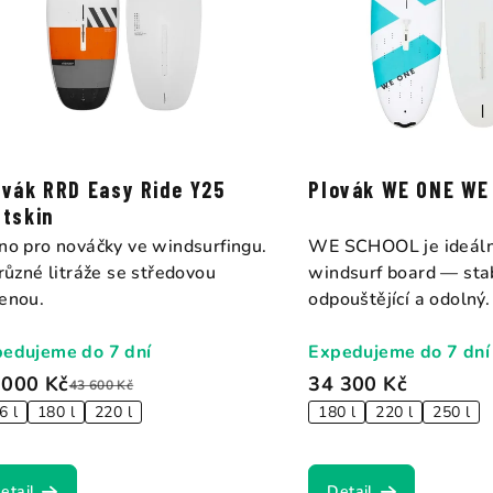
r
o
d
u
k
ovák RRD Easy Ride Y25
Plovák WE ONE WE
t
ftskin
no pro nováčky ve windsurfingu.
WE SCHOOL je ideální
ů
 různé litráže se středovou
windsurf board — stab
enou.
odpouštějící a odolný. 
edujeme do 7 dní
Expedujeme do 7 dní
 000 Kč
34 300 Kč
43 600 Kč
6 l
180 l
220 l
180 l
220 l
250 l
etail
Detail