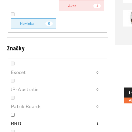
n
Akce
1
n
í
Novinka
0
p
a
Značky
V
n
ý
e
p
Exocet
0
l
i
JP-Australie
0
s
(
A
p
Patrik Boards
0
r
RRD
1
o