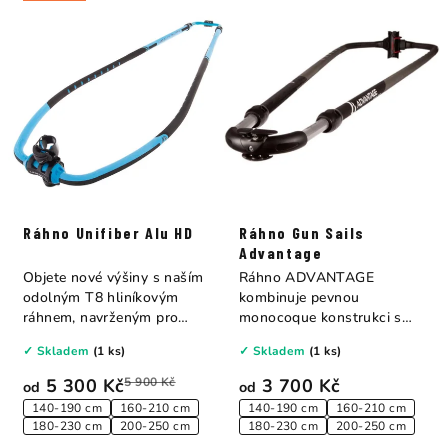
Ráhno Unifiber Alu HD
Ráhno Gun Sails
Advantage
Objete nové výšiny s naším
Ráhno ADVANTAGE
odolným T8 hliníkovým
kombinuje pevnou
ráhnem, navrženým pro
monocoque konstrukci s
náročné...
moderní ergonomií, což...
✓ Skladem
(1 ks)
✓ Skladem
(1 ks)
5 300 Kč
5 900 Kč
3 700 Kč
od
od
140-190 cm
160-210 cm
140-190 cm
160-210 cm
180-230 cm
200-250 cm
180-230 cm
200-250 cm