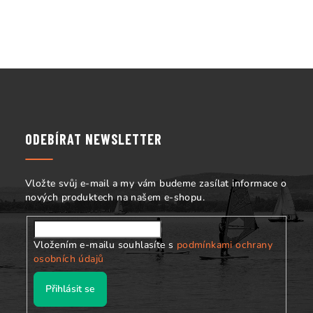
í
p
r
v
k
Z
y
á
v
p
ý
p
a
ODEBÍRAT NEWSLETTER
i
t
s
í
u
Vložte svůj e-mail a my vám budeme zasílat informace o
nových produktech na našem e-shopu.
Vložením e-mailu souhlasíte s
podmínkami ochrany
osobních údajů
Přihlásit se