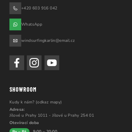
+420 603 916 042
WhatsApp
windsurfingkarlin@email.cz
SHOWROOM
Kudy k nám? (odkaz mapy)
Adresa:
Jílové u Prahy 1011 - Jílové u Prahy 254 01
Otevírací doba
9:00 – 20:00
Po – Pá