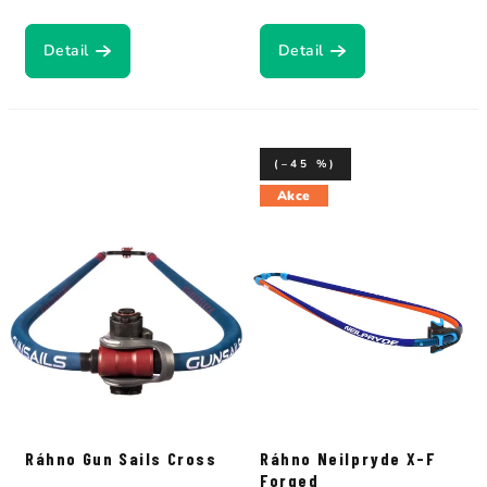
Detail
Detail
(–45 %)
Akce
Ráhno Gun Sails Cross
Ráhno Neilpryde X-F
Forged