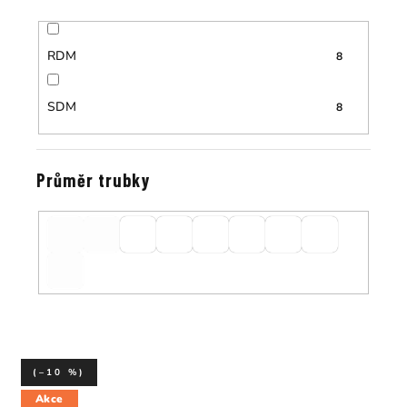
RDM
8
SDM
8
Průměr trubky
(–10 %)
Akce