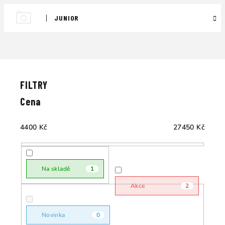
JUNIOR
Ř
a
V
z
ý
e
p
Cena
n
i
í
s
4400
Kč
27450
Kč
p
p
r
r
o
o
Na skladě
1
d
d
u
Akce
2
u
k
k
t
Novinka
0
t