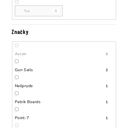
ů
ů
Top
0
Značky
Ascan
0
Gun Sails
2
Neilpryde
1
Patrik Boards
1
Point-7
1