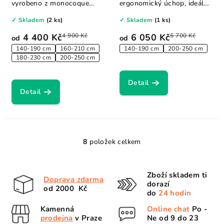
vyrobeno z monocoque
ergonomický úchop, ideální
konstrukce, což znamená,...
pro...
✓ Skladem
(2 ks)
✓ Skladem
(1 ks)
4 400 Kč
4 900 Kč
6 050 Kč
6 700 Kč
od
od
140-190 cm
160-210 cm
140-190 cm
200-250 cm
180-230 cm
200-250 cm
Detail
Detail
8
položek celkem
O
v
l
Zboží skladem ti
Doprava zdarma
á
dorazí
od 2000 Kč
d
do
24 hodin
a
Kamenná
Online chat
Po -
c
prodejna
v Praze
Ne od 9 do 23