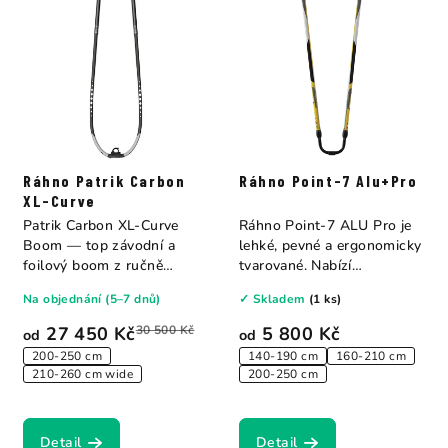
Ráhno Patrik Carbon
Ráhno Point-7 Alu+Pro
XL-Curve
Patrik Carbon XL-Curve
Ráhno Point-7 ALU Pro je
Boom — top závodní a
lehké, pevné a ergonomicky
foilový boom z ručně
tvarované. Nabízí
vyrobené monocoque...
komfortní...
Na objednání (5–7 dnů)
✓ Skladem
(1 ks)
27 450 Kč
30 500 Kč
5 800 Kč
od
od
200-250 cm
140-190 cm
160-210 cm
210-260 cm wide
200-250 cm
Detail
Detail