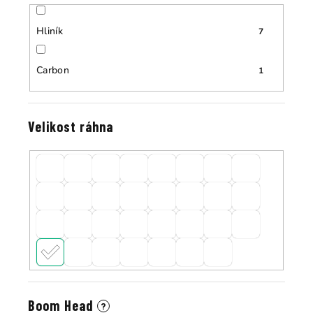
Hliník
7
Carbon
1
Velikost ráhna
Boom Head
?