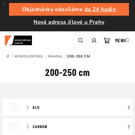
Přejít
na
Objednávky odesíláme
do 24 hodin
obsah
Nová adresa Jílové u Prahy
Nákupní
Hledat
Přihlášení
/
WINDSURFING
/
RÁHNA
/
200-250 CM
DOMŮ
košík
200-250 cm
ALU
CARBON