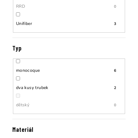
RRD
0
Unifiber
3
Typ
monocoque
6
dva kusy trubek
2
dětský
0
Materiál