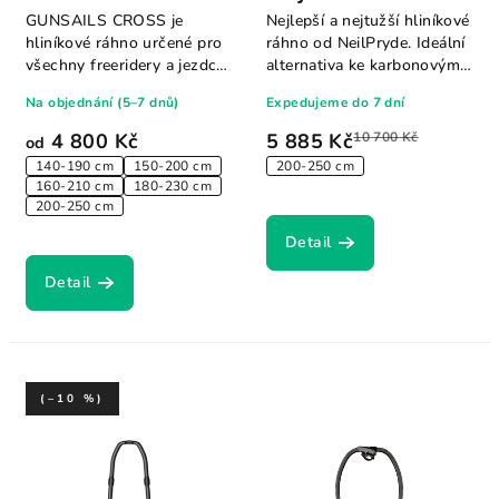
GUNSAILS CROSS je
Nejlepší a nejtužší hliníkové
hliníkové ráhno určené pro
ráhno od NeilPryde. Ideální
všechny freeridery a jezdce,
alternativa ke karbonovým
kteří chtějí...
ráhnům
Na objednání (5–7 dnů)
Expedujeme do 7 dní
4 800 Kč
5 885 Kč
10 700 Kč
od
140-190 cm
150-200 cm
200-250 cm
160-210 cm
180-230 cm
200-250 cm
Detail
Detail
(–10 %)