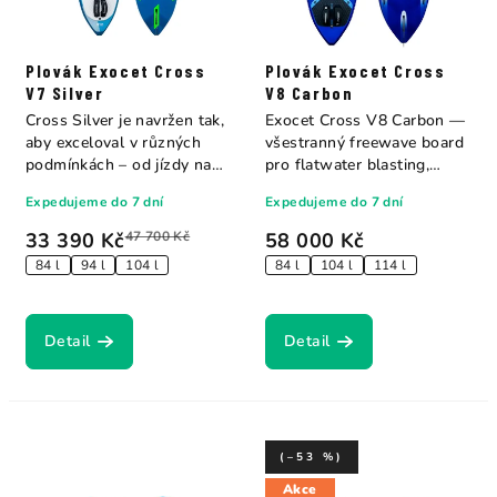
Plovák Exocet Cross
Plovák Exocet Cross
V7 Silver
V8 Carbon
Cross Silver je navržen tak,
Exocet Cross V8 Carbon —
aby exceloval v různých
všestranný freewave board
podmínkách – od jízdy na
pro flatwater blasting,
rovné...
bump &...
Expedujeme do 7 dní
Expedujeme do 7 dní
33 390 Kč
47 700 Kč
58 000 Kč
84 l
94 l
104 l
84 l
104 l
114 l
Detail
Detail
(–53 %)
Akce