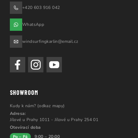
+420 603 916 042
WhatsApp
windsurfingkarlin@email.cz
SHOWROOM
Kudy k nám? (odkaz mapy)
Adresa:
Jílové u Prahy 1011 - Jílové u Prahy 254 01
Otevírací doba
9:00 – 20:00
Po – Pá