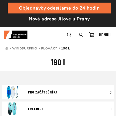
Přejít
na
Objednávky odesíláme
do 24 hodin
obsah
Nová adresa Jílové u Prahy
Nákupní
Hledat
Přihlášení
/
WINDSURFING
/
PLOVÁKY
/
190 L
DOMŮ
košík
190 l
PRO ZAČÁTEČNÍKA
FREERIDE