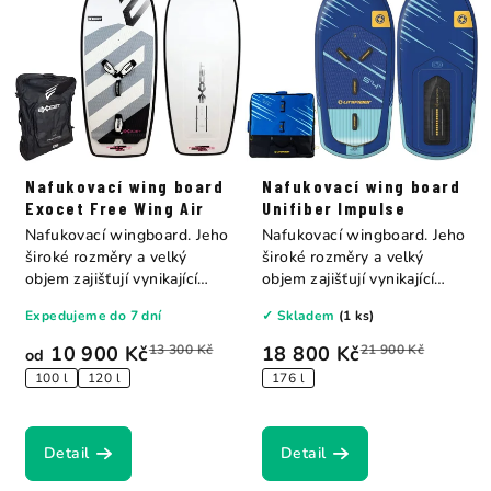
Nafukovací wing board
Nafukovací wing board
Exocet Free Wing Air
Unifiber Impulse
Nafukovací wingboard. Jeho
Nafukovací wingboard. Jeho
široké rozměry a velký
široké rozměry a velký
objem zajišťují vynikající
objem zajišťují vynikající
stabilitu...
stabilitu...
Expedujeme do 7 dní
✓ Skladem
(1 ks)
10 900 Kč
13 300 Kč
18 800 Kč
21 900 Kč
od
100 l
120 l
176 l
Detail
Detail