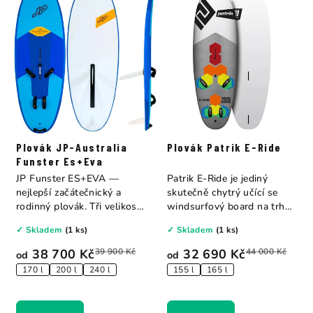
Plovák JP-Australia
Plovák Patrik E-Ride
Funster Es+Eva
JP Funster ES+EVA —
Patrik E-Ride je jediný
nejlepší začátečnický a
skutečně chytrý učící se
rodinný plovák. Tři velikosti:
windsurfový board na trhu
170 l...
— s barevně...
✓ Skladem
(1 ks)
✓ Skladem
(1 ks)
38 700 Kč
39 900 Kč
32 690 Kč
44 000 Kč
od
od
170 l
200 l
240 l
155 l
165 l