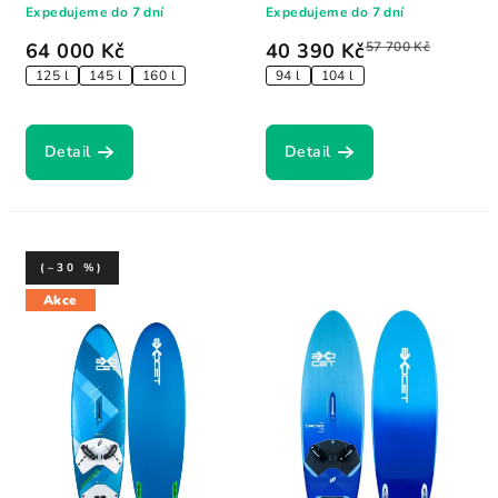
Expedujeme do 7 dní
Expedujeme do 7 dní
64 000 Kč
40 390 Kč
57 700 Kč
125 l
145 l
160 l
94 l
104 l
Detail
Detail
(–30 %)
Akce