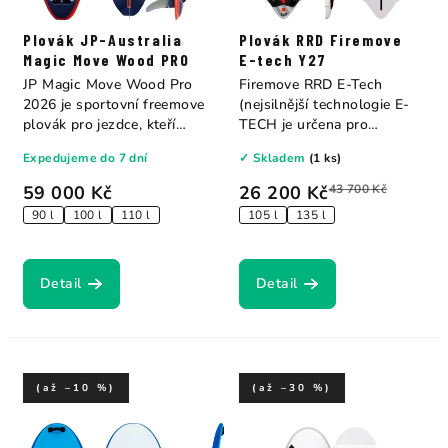
Plovák JP-Australia
Plovák RRD Firemove
Magic Move Wood PRO
E-tech Y27
JP Magic Move Wood Pro
Firemove RRD E-Tech
2026 je sportovní freemove
(nejsilnější technologie E-
plovák pro jezdce, kteří
TECH je určena pro
chtějí...
začínající...
Expedujeme do 7 dní
✓ Skladem
(1 ks)
59 000 Kč
26 200 Kč
43 700 Kč
90 l
100 l
110 l
105 l
135 l
Detail
Detail
(až –10 %)
(až –30 %)