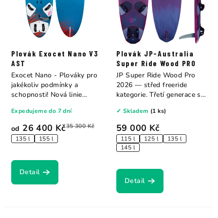
Plovák Exocet Nano V3
Plovák JP-Australia
AST
Super Ride Wood PRO
Exocet Nano - Plováky pro
JP Super Ride Wood Pro
jakékoliv podmínky a
2026 — střed freeride
schopnosti! Nová linie
kategorie. Třetí generace s
plováků...
přepracovanými...
Expedujeme do 7 dní
✓ Skladem
(1 ks)
26 400 Kč
35 300 Kč
59 000 Kč
od
135 l
155 l
115 l
125 l
135 l
145 l
Detail
Detail