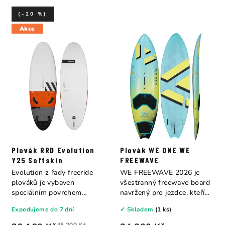
(–20 %)
Akce
Plovák RRD Evolution
Plovák WE ONE WE
Y25 Softskin
FREEWAVE
Evolution z řady freeride
WE FREEWAVE 2026 je
plováků je vybaven
všestranný freewave board
speciálním povrchem
navržený pro jezdce, kteří
Softskin (měkký povrh)...
nechtějí volit...
Expedujeme do 7 dní
✓ Skladem
(1 ks)