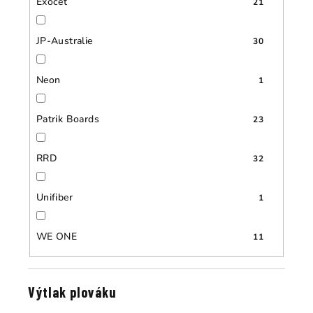
Exocet
21
JP-Australie
30
Neon
1
Patrik Boards
23
RRD
32
Unifiber
1
WE ONE
11
Výtlak plováku