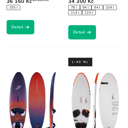
36 160 Kč
45 200 Kč
34 300 Kč
155 l
78 l
84 l
94 l
104 l
114 l
124 l
Detail
Detail
(–40 %)