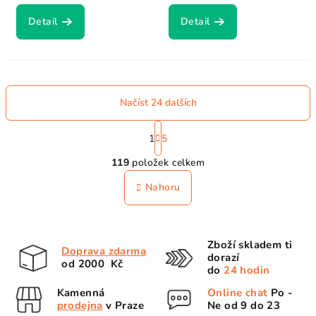
Detail
Detail
Načíst 24 dalších
S
t
1
5
O
r
119
položek celkem
á
v
n
l
Nahoru
k
á
o
d
v
a
á
Zboží skladem ti
n
c
Doprava zdarma
dorazí
í
od 2000 Kč
í
do
24 hodin
p
Kamenná
Online chat
Po -
r
prodejna
v Praze
Ne od 9 do 23
v