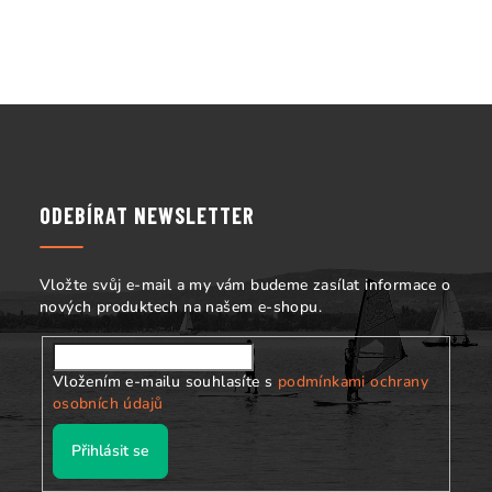
k
y
v
ý
Z
p
á
i
s
p
u
a
ODEBÍRAT NEWSLETTER
t
í
Vložte svůj e-mail a my vám budeme zasílat informace o
nových produktech na našem e-shopu.
Vložením e-mailu souhlasíte s
podmínkami ochrany
osobních údajů
Přihlásit se