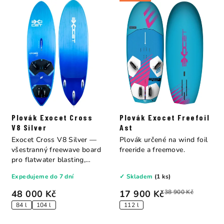
Plovák Exocet Cross
Plovák Exocet Freefoil
V8 Silver
Ast
Exocet Cross V8 Silver —
Plovák určené na wind foil
všestranný freewave board
freeride a freemove.
pro flatwater blasting,
bump &...
Expedujeme do 7 dní
✓ Skladem
(1 ks)
48 000 Kč
17 900 Kč
38 900 Kč
84 l
104 l
112 l