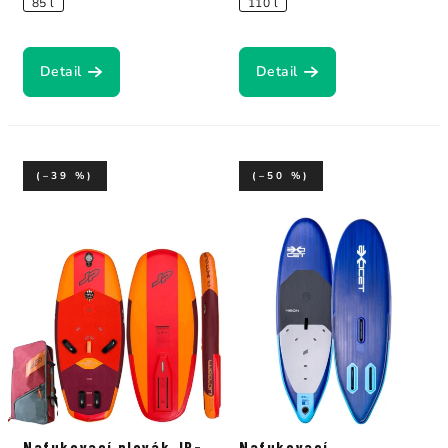
85 l
110 l
Detail
Detail
(–39 %)
(–50 %)
Nafukovací plovák JP-
Nafukovací