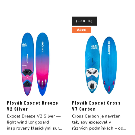
(–30 %)
Akce
Plovák Exocet Breeze
Plovák Exocet Cross
V2 Silver
V7 Carbon
Exocet Breeze V2 Silver —
Cross Carbon je navržen
light wind longboard
tak, aby exceloval v
inspirovaný klasickými surf
různých podmínkách – od
longboardy....
jízdy na rovné...