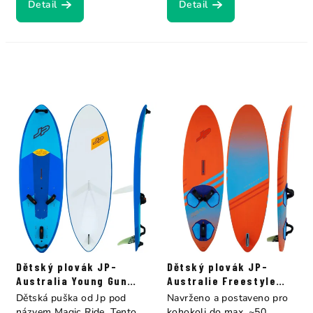
Detail
Detail
Dětský plovák JP-
Dětský plovák JP-
Australia Young Gun
Australie Freestyle
Magic Ride Es+Eva
Young Gun
Dětská puška od Jp pod
Navrženo a postaveno pro
názvem Magic Ride. Tento
kohokoli do max. ~50