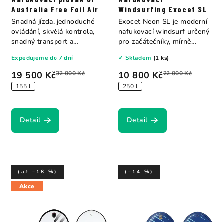
Australia Free Foil Air
Windsurfing Exocet SL
Snadná jízda, jednoduché
Exocet Neon SL je moderní
ovládání, skvělá kontrola,
nafukovací windsurf určený
snadný transport a
pro začátečníky, mírně
skladování v...
pokročilé i...
Expedujeme do 7 dní
✓ Skladem
(1 ks)
19 500 Kč
32 000 Kč
10 800 Kč
22 000 Kč
155 l
250 l
Detail
Detail
(až –18 %)
(–14 %)
Akce