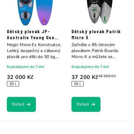
Dětský plovák JP-
Dětský plovák Patrik
Australie Young Gun
Micro X
Magic Move Es
Magic Move Es Konstrukce.
Začněte s 85-litrovým
Lehký, bezpečný a zábavný
plovákem Patrik Boards
plovák pro děti do 50 kg,
Micro-X a můžete se
navržený...
připravit na své první...
Expedujeme do 7 dní
Expedujeme do 7 dní
32 000 Kč
37 200 Kč
46 500 Kč
90 l
85 l
Detail
Detail