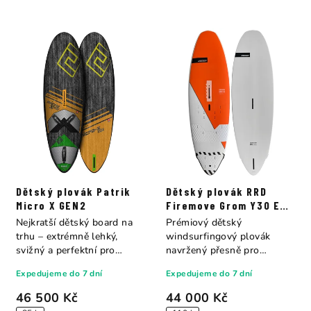
Dětský plovák Patrik
Dětský plovák RRD
Micro X GEN2
Firemove Grom Y30 E-
TECH
Nejkratší dětský board na
Prémiový dětský
trhu – extrémně lehký,
windsurfingový plovák
svižný a perfektní pro
navržený přesně pro
freestyle i...
potřeby mladých jezdců do
Expedujeme do 7 dní
Expedujeme do 7 dní
50...
46 500 Kč
44 000 Kč