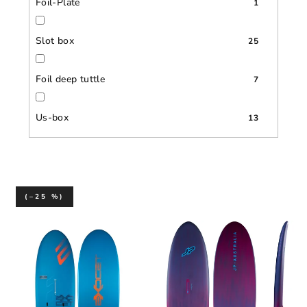
Foil-Plate
1
Slot box
25
Foil deep tuttle
7
Us-box
13
(–25 %)